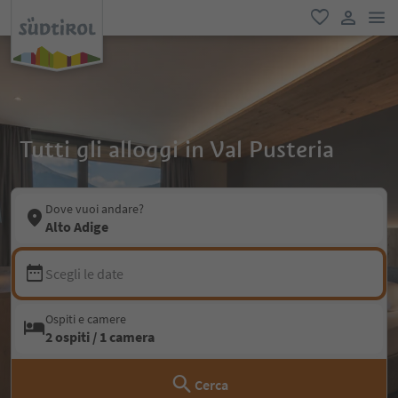
men
favoriti
user lin
Tutti gli alloggi in Val Pusteria
Dove vuoi andare?
Alto Adige
Scegli le date
Ospiti e camere
2 ospiti / 1 camera
Cerca