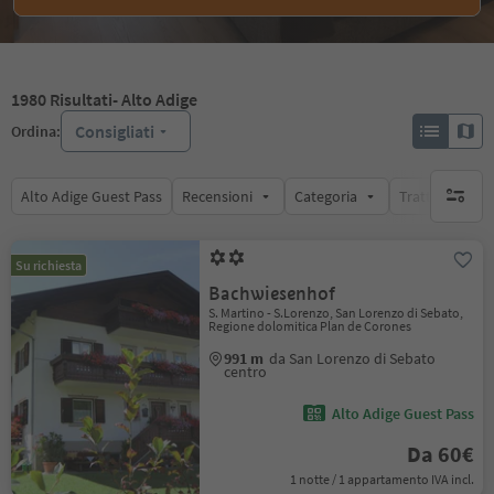
1980
Risultati
- Alto Adige
Consigliati
Ordina:
Alto Adige Guest Pass
Recensioni
Categoria
Trattamento
nessun f
Su richiesta
Bachwiesenhof
S. Martino - S.Lorenzo, San Lorenzo di Sebato,
Regione dolomitica Plan de Corones
991 m
da San Lorenzo di Sebato
centro
Alto Adige Guest Pass
Da 60€
1 notte / 1 appartamento IVA incl.