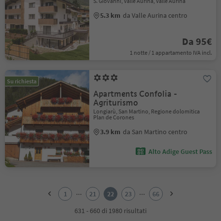
S. Giovanni, Valle Aurina, Valle Aurina
5.3 km
da Valle Aurina centro
Da 95€
1 notte / 1 appartamento IVA incl.
Su richiesta
Apartments Confolia -
Agriturismo
Longiarù, San Martino, Regione dolomitica
Plan de Corones
3.9 km
da San Martino centro
Alto Adige Guest Pass
1
2
...
...
1
21
22
23
66
3
4
631 - 660 di 1980 risultati
5