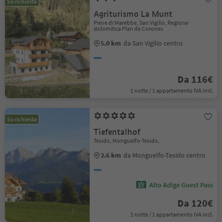
Su richiesta
Agriturismo La Munt
Pieve di Marebbe, San Vigilio, Regione
dolomitica Plan de Corones
5.0 km
da San Vigilio centro
Da 116€
1 notte / 1 appartamento IVA incl.
Su richiesta
Tiefentalhof
Tesido, Monguelfo-Tesido,
2.6 km
da Monguelfo-Tesido centro
Alto Adige Guest Pass
Da 120€
1 notte / 1 appartamento IVA incl.