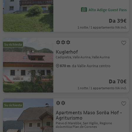
Alto Adige Guest Pass
Da 39€
1 notte / 1 appartamento IVA incl.
Su richiesta
Kuglerhof
Cadipietra, Valle Aurina, Valle Aurina
870 m
da Valle Aurina centro
Da 70€
1 notte / 1 appartamento IVA incl.
Su richiesta
Apartments Maso Soröa Hof -
Agriturismo
Pieve di Marebbe, San Vigilio, Regione
dolomitica Plan de Corones