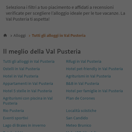
6
Seleziona i filtri a tuo piacimento e affidati a recensioni
7
verificate per scegliere l’alloggio ideale per le tue vacanze. La
8
Val Pusteria ti aspetta!
9
10
11
Alloggi
Tutti gli alloggi in Val Pusteria
12
13
Il meglio della Val Pusteria
14
15
Tutti gli alloggi in Val Pusteria
Rifugi in Val Pusteria
16
Ostelli in Val Pusteria
Hotel pet-friendly in Val Pusteria
17
18
Hotel in Val Pusteria
Agriturismi in Val Pusteria
19
Appartamenti in Val Pusteria
B&B in Val Pusteria
20
Hotel 5 stelle in Val Pusteria
Hotel per famiglie in Val Pusteria
21
Agriturismi con piscina in Val
Plan de Corones
22
Pusteria
23
24
Rio Pusteria
Località sciistiche
25
Eventi sportivi
San Candido
26
Lago di Braies in inverno
Meteo Brunico
27