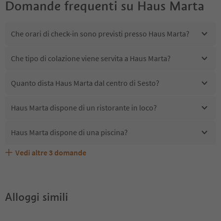
Domande frequenti su
Haus Marta
Che orari di check-in sono previsti presso Haus Marta?
Che tipo di colazione viene servita a Haus Marta?
Quanto dista Haus Marta dal centro di Sesto?
Haus Marta dispone di un ristorante in loco?
Haus Marta dispone di una piscina?
Vedi altre
3
domande
Haus Marta accetta animali domestici?
Quali servizi/attività sono disponibili presso Haus Marta?
Gli ospiti di Haus Marta ricevono l'Alto Adige Guest Pass?
Alloggi simili