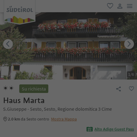
men
favoriti
user lin
1
/
6
Su richiesta
Haus Marta
S.Giuseppe - Sesto, Sesto, Regione dolomitica 3 Cime
2.0 km
da Sesto centro
Mostra Mappa
Alto Adige Guest Pass