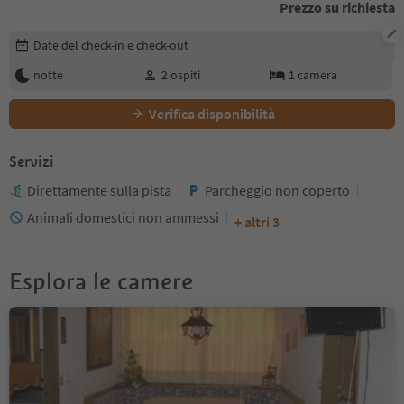
Prezzo su richiesta
Modifica i dettagli della prenotazione
Date del check-in e check-out
notte
2
ospiti
1
camera
Verifica disponibilità
Servizi
Direttamente sulla pista
Parcheggio non coperto
Animali domestici non ammessi
+ altri 3
Esplora le camere