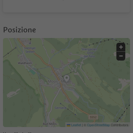
Posizione
+
−
Leaflet
|
©
OpenStreetMap
Contributors