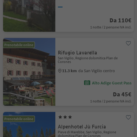
Da 110€
1 notte / 2 persone IVA incl.
Prenotabile online
Rifugio Lavarella
San Vigilio, Regione dolomitica Plan de
Corones
11.3 km
da San Vigilio centro
Alto Adige Guest Pass
Da 45€
1 notte / 2 persone IVA incl.
Prenotabile online
Alpenhotel Jù Furcia
Pieve di Marebbe, San Vigilio, Regione
dolomitica Plan de Corones