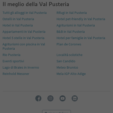
Il meglio della Val Pusteria
14
15
Tutti gli alloggi in Val Pusteria
Rifugi in Val Pusteria
16
Ostelli in Val Pusteria
Hotel pet-friendly in Val Pusteria
17
18
Hotel in Val Pusteria
Agriturismi in Val Pusteria
19
Appartamenti in Val Pusteria
B&B in Val Pusteria
20
Hotel 5 stelle in Val Pusteria
Hotel per famiglie in Val Pusteria
21
Agriturismi con piscina in Val
Plan de Corones
22
Pusteria
23
24
Rio Pusteria
Località sciistiche
25
Eventi sportivi
San Candido
26
Lago di Braies in inverno
Meteo Brunico
27
Reinhold Messner
Mela IGP Alto Adige
28
29
30
31
32
33
34
35