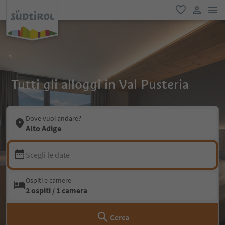
men
favoriti
user lin
Tutti gli alloggi in Val Pusteria
Dove vuoi andare?
Alto Adige
Scegli le date
Ospiti e camere
2 ospiti / 1 camera
Cerca