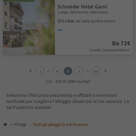
Schneider Hotel Garni
Lutago, Valle Aurina, Valle Aurina
6.7 km
da Valle Aurina centro
Da 72€
1 notte / 2 persone IVA incl.
1
2
...
...
1
4
5
6
66
3
4
121 - 150 di 1980 risultati
5
6
Seleziona i filtri a tuo piacimento e affidati a recensioni
7
verificate per scegliere l’alloggio ideale per le tue vacanze. La
8
Val Pusteria ti aspetta!
9
10
11
Alloggi
Tutti gli alloggi in Val Pusteria
12
13