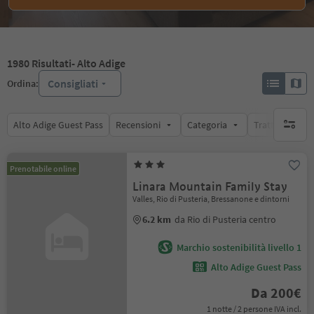
1980
Risultati
- Alto Adige
Consigliati
Ordina:
Alto Adige Guest Pass
Recensioni
Categoria
Trattamento
nessun f
Prenotabile online
Linara Mountain Family Stay
Valles, Rio di Pusteria, Bressanone e dintorni
6.2 km
da Rio di Pusteria centro
Marchio sostenibilità livello 1
Alto Adige Guest Pass
Da 200€
1 notte / 2 persone IVA incl.