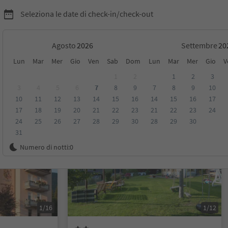
Seleziona le date di check-in/check-out
Agosto
Settembre
Lun
Mar
Mer
Gio
Ven
Sab
Dom
Lun
Mar
Mer
Gio
V
1
2
1
2
3
3
4
5
6
7
8
9
7
8
9
10
10
11
12
13
14
15
16
14
15
16
17
sioni
Categoria
Trattamento
Alloggi sostenibili
17
18
19
20
21
22
23
21
22
23
24
24
25
26
27
28
29
30
28
29
30
31
Prenotabile online
Numero di notti:
0
1/16
1/12