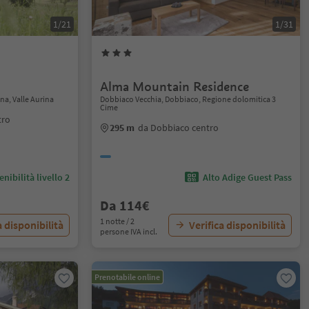
1/21
1/31
Alma Mountain Residence
ina, Valle Aurina
Dobbiaco Vecchia, Dobbiaco, Regione dolomitica 3
Cime
tro
295 m
da Dobbiaco centro
nibilità livello 2
Alto Adige Guest Pass
Da 114€
1 notte / 2
a disponibilità
Verifica disponibilità
persone IVA incl.
Prenotabile online