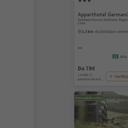
Apparthotel Germani
Dobbiaco Nuova, Dobbiaco, Region
Cime
1.3 km
da Dobbiaco centr
Alto
Da 78€
1 notte / 2
Verific
persone IVA incl.
Prenotabile online