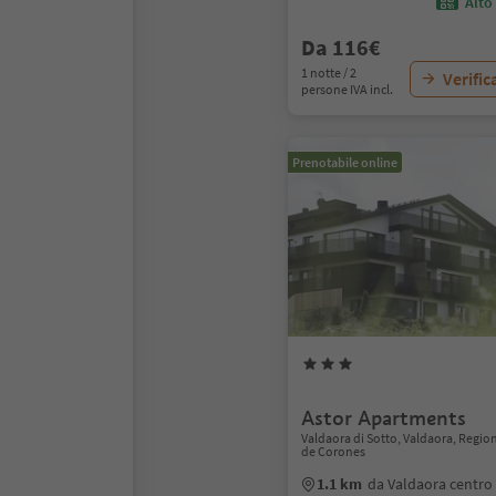
Alto
Da 116€
1 notte / 2
Verific
persone IVA incl.
Prenotabile online
Astor Apartments
Valdaora di Sotto, Valdaora, Regio
de Corones
1.1 km
da Valdaora centro