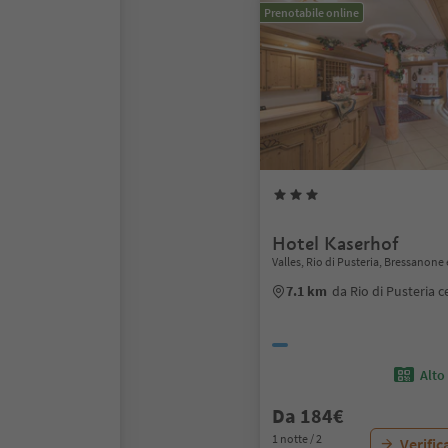
Prenotabile online
Hotel Kaserhof
Valles, Rio di Pusteria, Bressanone 
7.1 km
da Rio di Pusteria c
Alto
Da 184€
1 notte / 2
Verific