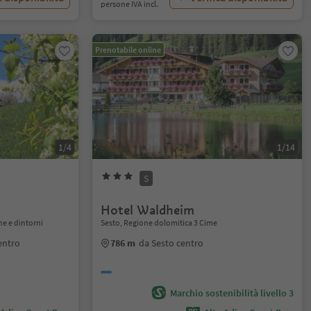
persone IVA incl.
Prenotabile online
1/4
1/14
S
Hotel Waldheim
ne e dintorni
Sesto, Regione dolomitica 3 Cime
entro
786 m
da Sesto centro
Marchio sostenibilità livello 3