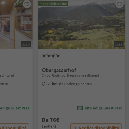
Prenotabile online
1/26
1/22
Obergasserhof
e dintorni
Chivo, Rodengo, Bressanone e dintorni
entro
1.1 km
da Rodengo centro
 Adige Guest Pass
Alto Adige Guest Pass
Da 76€
1 notte / 2
a disponibilità
Verifica disponibilità