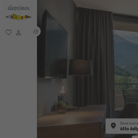
menu link
favoriti
user link
Dove vuoi 