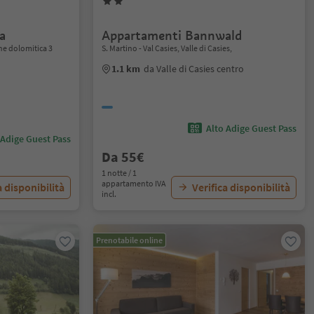
a
Appartamenti Bannwald
e dolomitica 3
S. Martino - Val Casies, Valle di Casies,
1.1 km
da Valle di Casies centro
o
Alto Adige Guest Pass
 Adige Guest Pass
Da 55€
1 notte / 1
appartamento IVA
a disponibilità
Verifica disponibilità
incl.
Prenotabile online