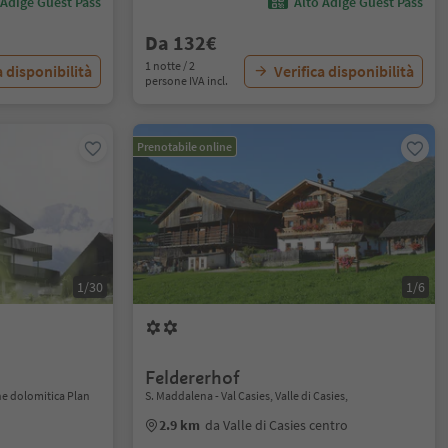
 Adige Guest Pass
Alto Adige Guest Pass
Da 132€
1 notte / 2
a disponibilità
Verifica disponibilità
persone IVA incl.
Prenotabile online
1/30
1/6
Feldererhof
ne dolomitica Plan
S. Maddalena - Val Casies, Valle di Casies,
2.9 km
da Valle di Casies centro