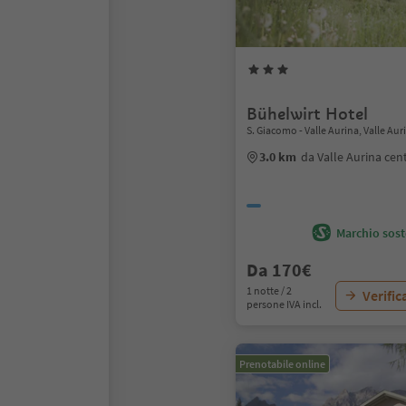
Bühelwirt Hotel
S. Giacomo - Valle Aurina, Valle Aur
3.0 km
da Valle Aurina cen
Marchio soste
Da 170€
1 notte / 2
Verific
persone IVA incl.
Prenotabile online