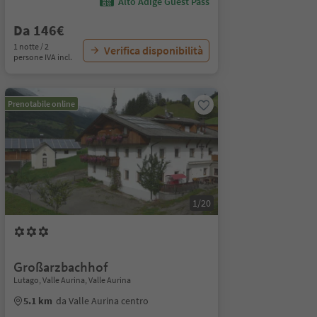
Alto Adige Guest Pass
Da 146€
1 notte / 2
Verifica disponibilità
persone IVA incl.
Prenotabile online
1/20
Großarzbachhof
Lutago, Valle Aurina, Valle Aurina
5.1 km
da Valle Aurina centro