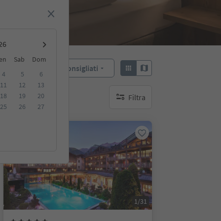
en
Sab
Dom
Consigliati
Ordina:
4
5
6
11
12
13
18
19
20
Filtra
nessun filtro attivo
25
26
27
Prenotabile online
1/31