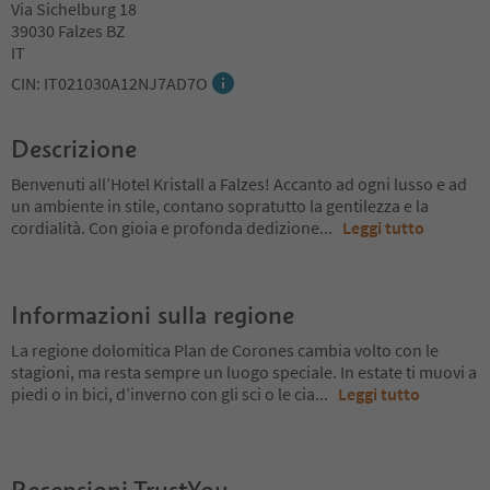
Via Sichelburg 18
39030 Falzes BZ
IT
CIN: IT021030A12NJ7AD7O
Descrizione
Benvenuti all’Hotel Kristall a Falzes! Accanto ad ogni lusso e ad
un ambiente in stile, contano sopratutto la gentilezza e la
cordialità. Con gioia e profonda dedizione
...
Leggi tutto
Informazioni sulla regione
La regione dolomitica Plan de Corones cambia volto con le
stagioni, ma resta sempre un luogo speciale. In estate ti muovi a
piedi o in bici, d’inverno con gli sci o le cia
...
Leggi tutto
Recensioni TrustYou