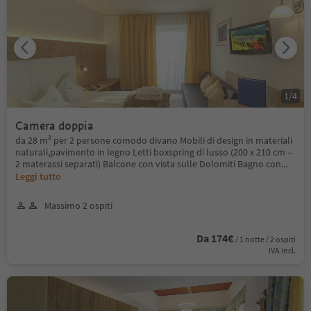
1
/
4
Camera doppia
da 28 m² per 2 persone comodo divano Mobili di design in materiali
naturali,pavimento in legno Letti boxspring di lusso (200 x 210 cm –
2 materassi separati) Balcone con vista sulle Dolomiti Bagno con
...
Leggi tutto
Massimo 2 ospiti
Da 174€
/ 1 notte / 2 ospiti
IVA incl.