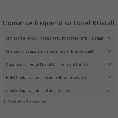
Domande frequenti su
Hotel Kristall
Che orari di check-in sono previsti presso Hotel Kristall?
Che tipo di colazione viene servita a Hotel Kristall?
Quanto dista Hotel Kristall dal centro di Falzes?
Hotel Kristall dispone di un ristorante in loco?
Hotel Kristall dispone di una piscina?
Vedi altre
3
domande
Quali servizi/attività sono disponibili presso Hotel
Gli ospiti di Hotel Kristall ricevono l'Alto Adige Guest
Hotel Kristall accetta animali domestici?
Kristall?
Pass?