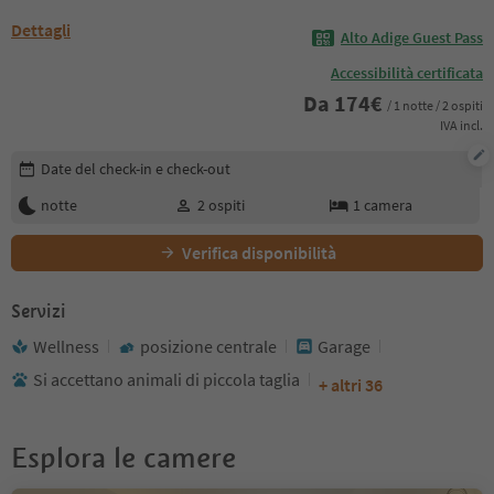
Dettagli
Alto Adige Guest Pass
Accessibilità certificata
Da
174
€
/ 1 notte / 2 ospiti
IVA incl.
Modifica i dettagli della prenotazione
Date del check-in e check-out
notte
2
ospiti
1
camera
Verifica disponibilità
Servizi
Wellness
posizione centrale
Garage
Si accettano animali di piccola taglia
+ altri 36
Esplora le camere