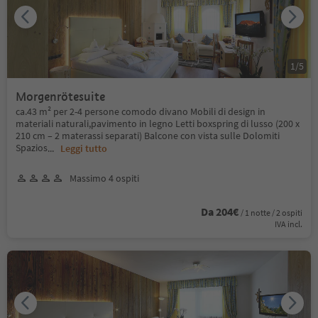
1
/
5
Morgenrötesuite
ca.43 m² per 2-4 persone comodo divano Mobili di design in
materiali naturali,pavimento in legno Letti boxspring di lusso (200 x
210 cm – 2 materassi separati) Balcone con vista sulle Dolomiti
Spazios
...
Leggi tutto
Massimo 4 ospiti
Da 204€
/ 1 notte / 2 ospiti
IVA incl.