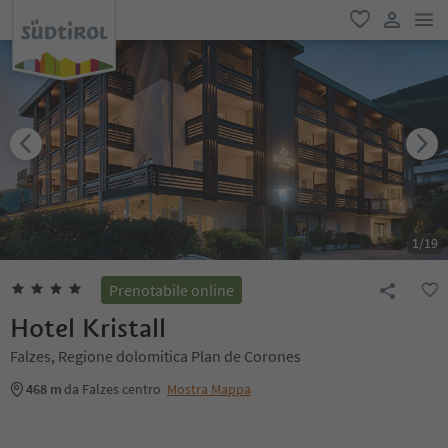
men
favoriti
user lin
1
/
19
Prenotabile online
Hotel Kristall
Falzes, Regione dolomitica Plan de Corones
468 m
da Falzes centro
Mostra Mappa