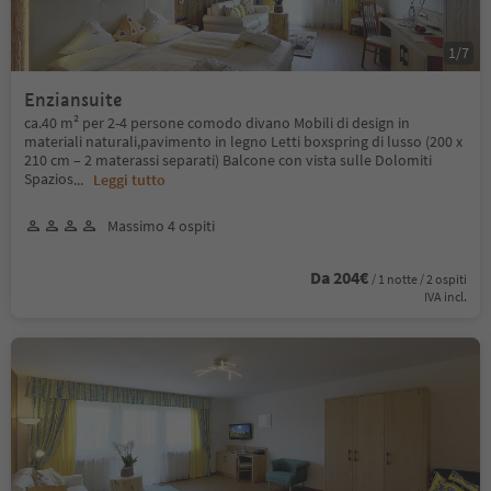
1
/
7
Enziansuite
ca.40 m² per 2-4 persone comodo divano Mobili di design in
materiali naturali,pavimento in legno Letti boxspring di lusso (200 x
210 cm – 2 materassi separati) Balcone con vista sulle Dolomiti
Spazios
...
Leggi tutto
Massimo 4 ospiti
Da 204€
/ 1 notte / 2 ospiti
IVA incl.