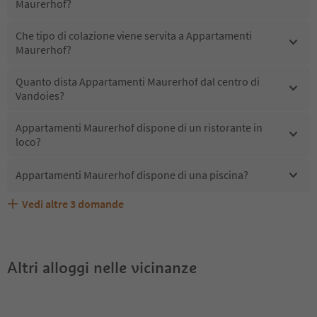
Maurerhof?
Che tipo di colazione viene servita a Appartamenti
Maurerhof?
Quanto dista Appartamenti Maurerhof dal centro di
Vandoies?
Appartamenti Maurerhof dispone di un ristorante in
loco?
Appartamenti Maurerhof dispone di una piscina?
Vedi altre
3
domande
Quali servizi/attività sono disponibili presso
Gli ospiti di Appartamenti Maurerhof ricevono l'Alto
Appartamenti Maurerhof accetta animali domestici?
Appartamenti Maurerhof?
Adige Guest Pass?
Altri alloggi nelle vicinanze