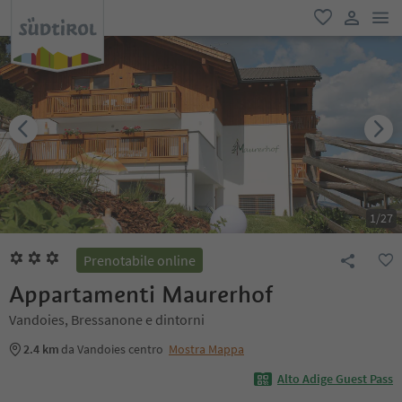
men
favoriti
user lin
1
/
27
Prenotabile online
Appartamenti Maurerhof
Vandoies, Bressanone e dintorni
2.4 km
da Vandoies centro
Mostra Mappa
Alto Adige Guest Pass