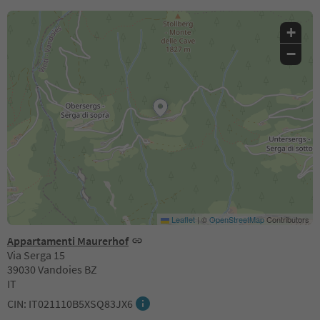
+
−
Leaflet
|
©
OpenStreetMap
Contributors
Appartamenti Maurerhof
Via Serga 15
39030 Vandoies BZ
IT
CIN: IT021110B5XSQ83JX6