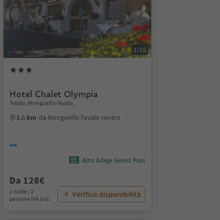
1/16
Hotel Chalet Olympia
Tesido, Monguelfo-Tesido,
1.5 km
da Monguelfo-Tesido centro
Alto Adige Guest Pass
Da 128€
1 notte / 2
Verifica disponibilità
persone IVA incl.