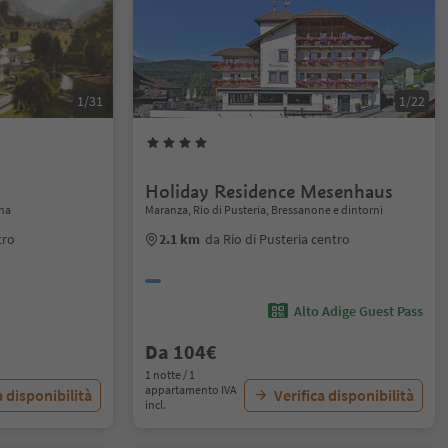
1/31
1/22
Holiday Residence Mesenhaus
ina
Maranza, Rio di Pusteria, Bressanone e dintorni
tro
2.1 km
da Rio di Pusteria centro
Alto Adige Guest Pass
Da 104€
1 notte / 1
appartamento IVA
a disponibilità
Verifica disponibilità
incl.