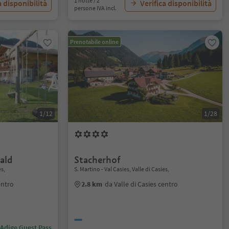
1 notte / 2
a disponibilità
Verifica disponibilità
persone IVA incl.
Prenotabile online
1/12
1/28
ald
Stacherhof
es,
S. Martino - Val Casies, Valle di Casies,
entro
2.8 km
da Valle di Casies centro
 Adige Guest Pass