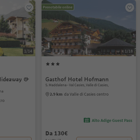
Prenotabile online
1/14
1/18
 Hideaway &
Gasthof Hotel Hofmann
S. Maddalena - Val Casies, Valle di Casies,
ina
2.9 km
da Valle di Casies centro
tro
Alto Adige Guest Pass
Da 130€