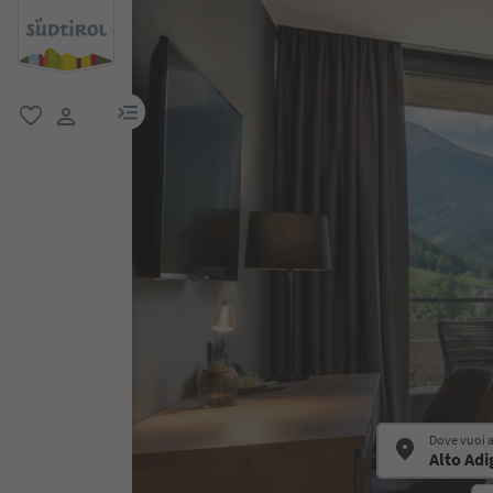
menu link
favoriti
user link
Dove vuoi 