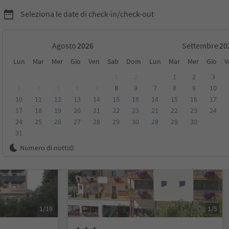
Seleziona le date di check-in/check-out
Agosto
Settembre
Lun
Mar
Mer
Gio
Ven
Sab
Dom
Lun
Mar
Mer
Gio
V
1
2
1
2
3
3
4
5
6
7
8
9
7
8
9
10
10
11
12
13
14
15
16
14
15
16
17
sioni
Categoria
Trattamento
Alloggi sostenibili
17
18
19
20
21
22
23
21
22
23
24
24
25
26
27
28
29
30
28
29
30
31
Prenotabile online
Numero di notti:
0
1/19
1/5