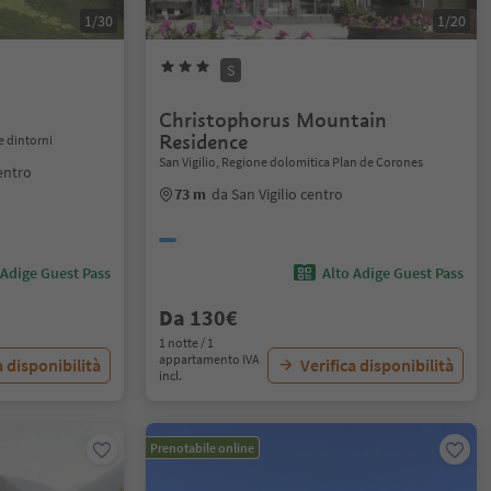
1/30
1/20
S
Christophorus Mountain
Residence
e dintorni
San Vigilio, Regione dolomitica Plan de Corones
entro
73 m
da San Vigilio centro
 Adige Guest Pass
Alto Adige Guest Pass
Da 130€
1 notte / 1
appartamento IVA
a disponibilità
Verifica disponibilità
incl.
Prenotabile online