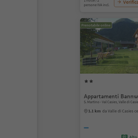
1 notte / 2
Verific
persone IVA incl.
Prenotabile online
Appartamenti Bannw
S. Martino - Val Casies, Valle di Casi
1.1 km
da Valle di Casies c
Alto