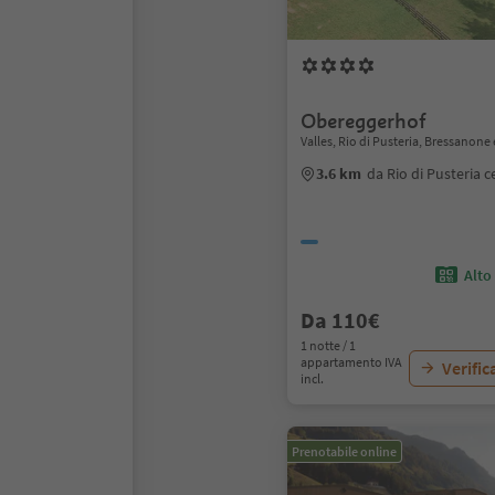
Obereggerhof
Valles, Rio di Pusteria, Bressanone 
3.6 km
da Rio di Pusteria c
Alto
Da 110€
1 notte / 1
appartamento IVA
Verific
incl.
Prenotabile online