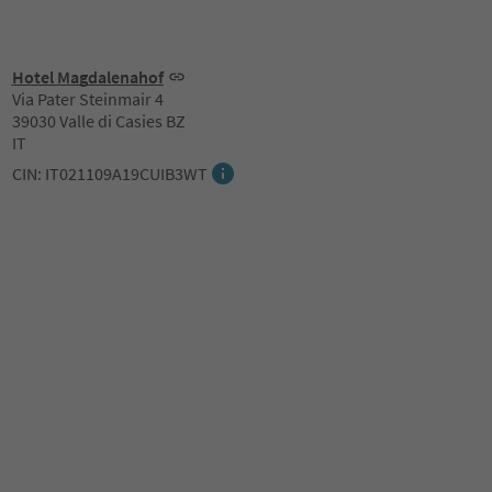
Hotel Magdalenahof
Via Pater Steinmair 4
39030 Valle di Casies BZ
IT
CIN: IT021109A19CUIB3WT