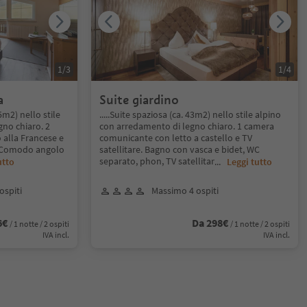
1
/
3
1
/
4
a
Suite giardino
5m2) nello stile
.....Suite spaziosa (ca. 43m2) nello stile alpino
gno chiaro. 2
con arredamento di legno chiaro. 1 camera
 alla Francese e
comunicante con letto a castello e TV
e. Comodo angolo
satellitare. Bagno con vasca e bidet, WC
separato, phon, TV satellitar
utto
...
Leggi tutto
ospiti
Massimo 4 ospiti
6€
Da 298€
/ 1 notte / 2 ospiti
/ 1 notte / 2 ospiti
IVA incl.
IVA incl.