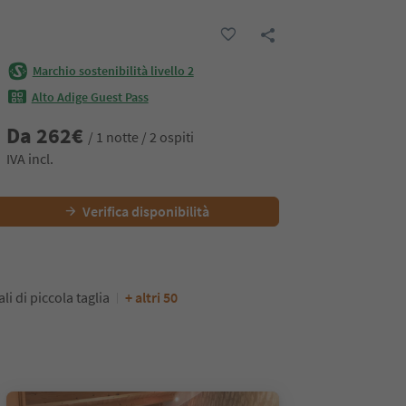
Marchio sostenibilità livello 2
Alto Adige Guest Pass
Da
262
€
/ 1 notte / 2 ospiti
IVA incl.
Verifica disponibilità
i di piccola taglia
+ altri 50