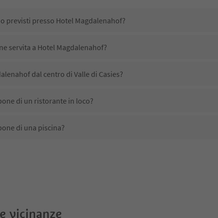
no previsti presso Hotel Magdalenahof?
ene servita a Hotel Magdalenahof?
lenahof dal centro di Valle di Casies?
one di un ristorante in loco?
one di una piscina?
tta animali domestici?
ono disponibili presso Hotel Magdalenahof?
alenahof ricevono l'Alto Adige Guest Pass?
le vicinanze