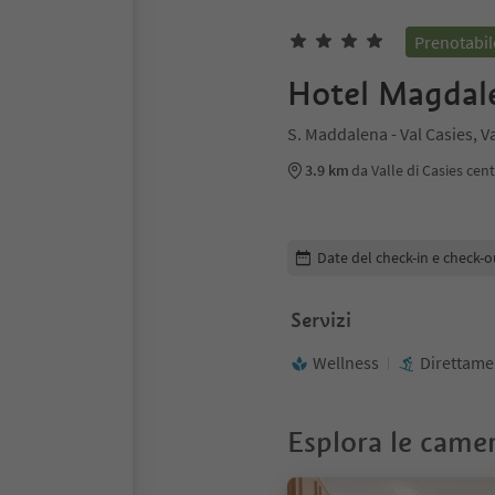
Prenotabil
Hotel Magdal
S. Maddalena - Val Casies, Va
3.9 km
da Valle di Casies cen
Modifica i dettagli della pr
Date del check-in e check-o
Servizi
Wellness
Direttamen
Esplora le came