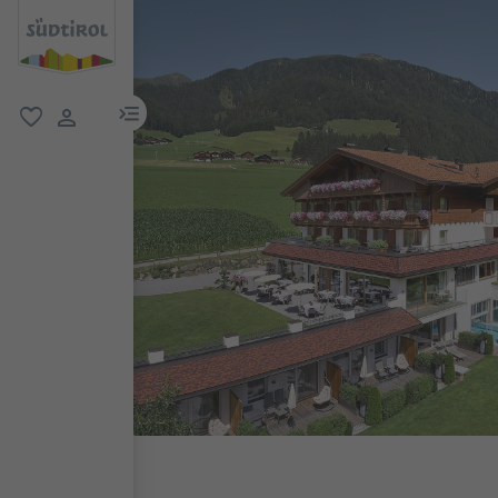
menu link
favoriti
user link