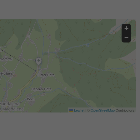
+
−
Leaflet
|
©
OpenStreetMap
Contributors