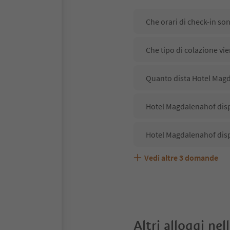
Che orari di check-in so
Che tipo di colazione vi
Quanto dista Hotel Magda
Hotel Magdalenahof disp
Hotel Magdalenahof disp
Vedi altre
3
domande
Hotel Magdalenahof acce
Quali servizi/attività s
Gli ospiti di Hotel Magd
Altri alloggi nel