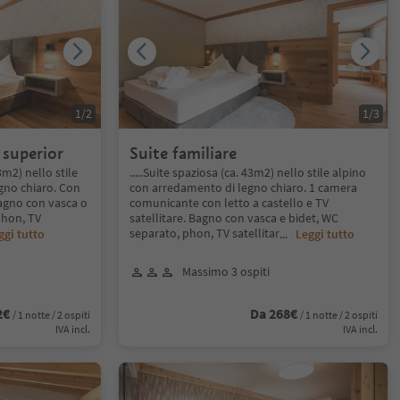
1
/
2
1
/
3
 superior
Suite familiare
3m2) nello stile
.....Suite spaziosa (ca. 43m2) nello stile alpino
gno chiaro. Con
con arredamento di legno chiaro. 1 camera
agno con vasca o
comunicante con letto a castello e TV
phon, TV
satellitare. Bagno con vasca e bidet, WC
separato, phon, TV satellitar
ggi tutto
...
Leggi tutto
Massimo 3 ospiti
2€
Da 268€
/ 1 notte / 2 ospiti
/ 1 notte / 2 ospiti
IVA incl.
IVA incl.