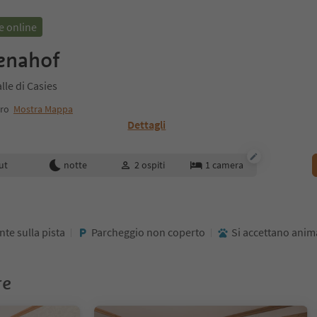
e online
enahof
lle di Casies
tro
Mostra Mappa
Dettagli
enotazione
ut
notte
2
ospiti
1
camera
te sulla pista
Parcheggio non coperto
Si accettano animal
re