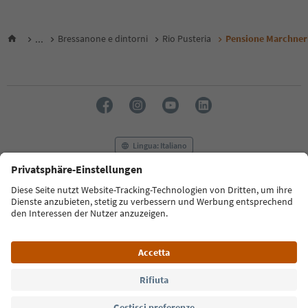
...
Bressanone e dintorni
Rio Pusteria
Pensione Marchner
Lingua: Italiano
FAQ
Contatti
Press
MICE
Privacy Policy
Termini e condizioni
Crediti
Cookie Policy
Film commission
Chi siamo
Dichiarazione di accessibilità
Alto Adige B2B
© 2026 IDM Südtirol