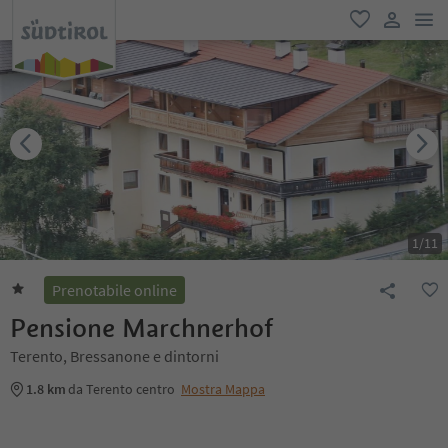
men
favoriti
user lin
1
/
11
Prenotabile online
Pensione Marchnerhof
Terento, Bressanone e dintorni
1.8 km
da Terento centro
Mostra Mappa