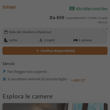
Dettagli
Alto Adige Guest Pass
Da
80
€
1 appartamento / 1 notte / 2 ospiti
IVA incl.
Modifica i dettagli della prenotazione
Date del check-in e check-out
notte
2
ospiti
1
camera
Verifica disponibilità
Servizi
Parcheggio non coperto
Si accettano animali di piccola taglia
+ altri 17
Esplora le camere