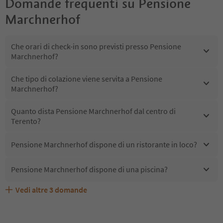
Domande frequenti su
Pensione
Marchnerhof
Che orari di check-in sono previsti presso Pensione
Marchnerhof?
Che tipo di colazione viene servita a Pensione
Marchnerhof?
Quanto dista Pensione Marchnerhof dal centro di
Terento?
Pensione Marchnerhof dispone di un ristorante in loco?
Pensione Marchnerhof dispone di una piscina?
Vedi altre
3
domande
Quali servizi/attività sono disponibili presso Pensione
Gli ospiti di Pensione Marchnerhof ricevono l'Alto Adige
Pensione Marchnerhof accetta animali domestici?
Marchnerhof?
Guest Pass?