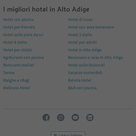
8
I migliori hotel in Alto Adige
9
10
Hotel con piscina
Hotel di lusso
11
Hotel pet-friendly
Hotel con area benessere
12
13
Hotel sulle piste da sci
Hotel 3 stelle
14
Hotel 4 stelle
Hotel per adulti
15
Hotel per ciclisti
Hotel in Alto Adige
16
Agriturismi con piscina
Benessere e relax in Alto Adige
17
18
Ristoranti stellati
Hotel sulle Dolomiti
19
Terme
Vacanze sostenibili
20
Malghe e rifugi
Belvita Hotel
21
Wellness Hotel
B&B con piscina
22
23
24
25
26
27
28
29
Lingua: Italiano