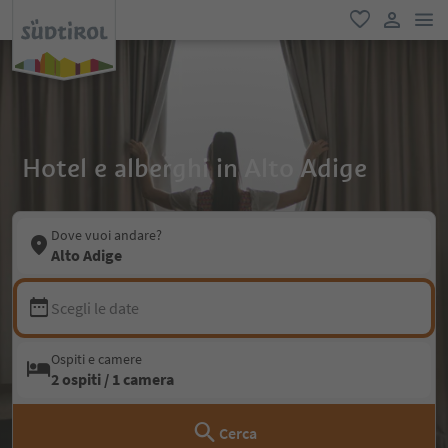
men
favoriti
user lin
Hotel e alberghi in Alto Adige
Dove vuoi andare?
Alto Adige
Scegli le date
Ospiti e camere
2 ospiti / 1 camera
Cerca