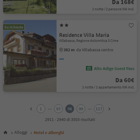
Da 168€
1 notte / 2 persone IVA incl.
Su richiesta
Residence Villa Maria
Villabassa, Regione dolomitica 3 Cime
382 m
da Villabassa centro
Alto Adige Guest Pass
Da 60€
1 notte / 1 appartamento IVA incl.
1
2
...
...
1
97
98
99
117
3
4
2911 - 2940 di 3503 risultati
5
6
Alloggi
Hotel e alberghi
7