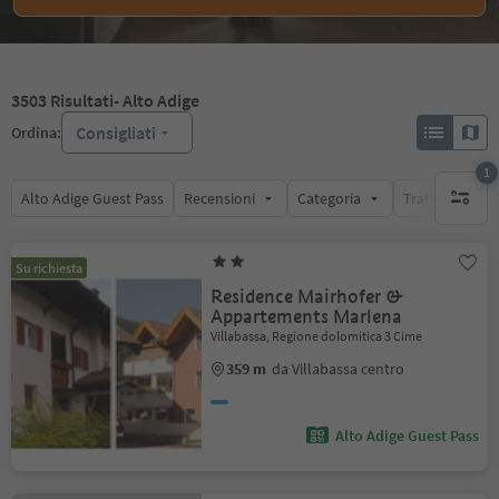
3503
Risultati
- Alto Adige
Consigliati
Ordina:
1
Alto Adige Guest Pass
Recensioni
Categoria
Trattamento
1 filtro 
Su richiesta
Residence Mairhofer &
Appartements Marlena
Villabassa, Regione dolomitica 3 Cime
359 m
da Villabassa centro
Alto Adige Guest Pass