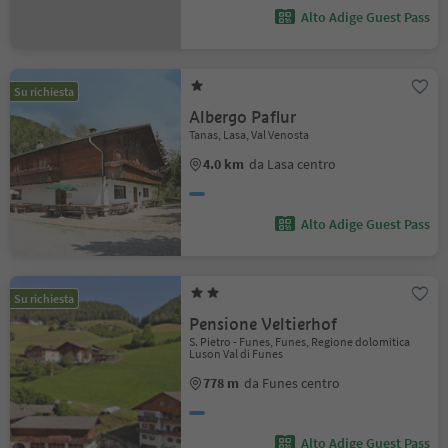
Alto Adige Guest Pass
Su richiesta
Albergo Paflur
Tanas, Lasa, Val Venosta
4.0 km
da Lasa centro
Alto Adige Guest Pass
Su richiesta
Pensione Veltierhof
S. Pietro - Funes, Funes, Regione dolomitica
Luson Val di Funes
778 m
da Funes centro
Alto Adige Guest Pass