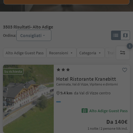
3503
Risultati
- Alto Adige
Consigliati
Ordina:
1
Alto Adige Guest Pass
Recensioni
Categoria
Trattamento
1 filtro 
Su richiesta
Hotel Ristorante Kranebitt
Caminata, Val di Vizze, Vipiteno e dintorni
9.4 km
da Val di Vizze centro
Alto Adige Guest Pass
Da 140€
1 notte / 2 persone IVA incl.