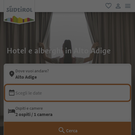
men
favoriti
user lin
Hotel e alberghi in Alto Adige
Dove vuoi andare?
Alto Adige
Scegli le date
Ospiti e camere
2 ospiti / 1 camera
Cerca