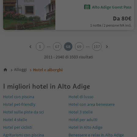
Alto Adige Guest Pass
Da 80€
1 notte / 2 persone IVA incl.
1
2
...
...
1
67
68
69
117
3
4
2011 - 2040 di 3503 risultati
5
6
Alloggi
Hotel e alberghi
7
8
I migliori hotel in Alto Adige
9
10
Hotel con piscina
Hotel di lusso
11
Hotel pet-friendly
Hotel con area benessere
12
13
Hotel sulle piste da sci
Hotel 3 stelle
14
Hotel 4 stelle
Hotel per adulti
15
Hotel per ciclisti
Hotel in Alto Adige
16
Agriturismi con piscina
Benessere e relax in Alto Adige
17