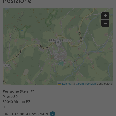
Posizione
+
−
Leaflet
|
©
OpenStreetMap
Contributors
Pensione Stern
Paese 30
39040 Aldino BZ
IT
CIN: IT021001A1PVSZNARF