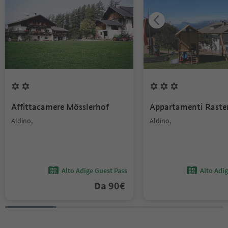
Affittacamere Mösslerhof
Appartamenti Raste
Aldino,
Aldino,
Alto Adige Guest Pass
Alto Adi
Da
90
€