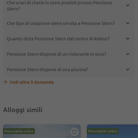
Che orari di check-in sono previsti presso Pensione
Stern?
Che tipo di colazione viene servita a Pensione Stern?
Quanto dista Pensione Stern dal centro di Aldino?
Pensione Stern dispone di un ristorante in loco?
Pensione Stern dispone di una piscina?
Vedi altre
3
domande
Quali servizi/attività sono disponibili presso Pensione
Gli ospiti di Pensione Stern ricevono l'Alto Adige Guest
Pensione Stern accetta animali domestici?
Stern?
Pass?
Alloggi simili
Prenotabile online
Prenotabile online