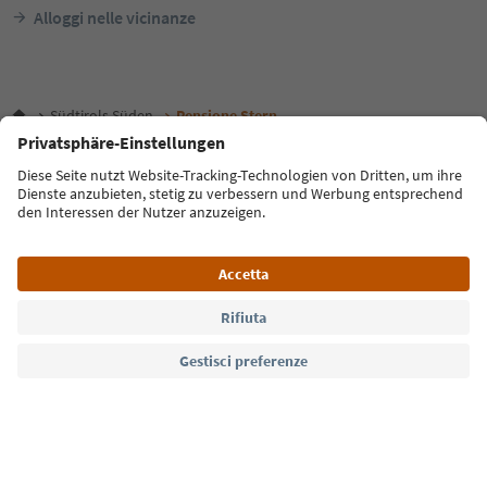
Alloggi nelle vicinanze
Südtirols Süden
Pensione Stern
Lingua: Italiano
FAQ
Contatti
Press
MICE
Privacy Policy
Termini e condizioni
Crediti
Cookie Policy
Film commission
Chi siamo
Dichiarazione di accessibilità
Alto Adige B2B