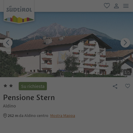
men
favoriti
user lin
1
/
5
Su richiesta
Pensione Stern
Aldino
262 m
da Aldino centro
Mostra Mappa