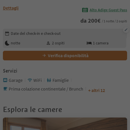
Dettagli
Alto Adige Guest Pass
da
200
€
/ 1 notte / 2 ospiti
Modifica i dettagli della prenotazione
Date del check-in e check-out
notte
2
ospiti
1
camera
Verifica disponibilità
Servizi
Garage
WiFi
Famiglie
Prima colazione continentale / Brunch
+ altri 12
Esplora le camere