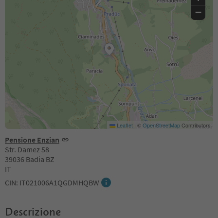
−
Leaflet
|
©
OpenStreetMap
Contributors
Pensione Enzian
Str. Damez 58
39036 Badia BZ
IT
CIN: IT021006A1QGDMHQBW
Descrizione