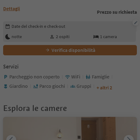
Dettagli
Prezzo su richiesta
Modifica i dettagli della prenotazione
Date del check-in e check-out
notte
2
ospiti
1
camera
Verifica disponibilità
Servizi
Parcheggio non coperto
WiFi
Famiglie
Giardino
Parco giochi
Gruppi
+ altri 2
Esplora le camere