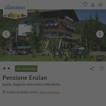
men
favoriti
user lin
1
/
12
Su richiesta
Pensione Enzian
Badia, Regione dolomitica Alta Badia
1.0 km
da Badia centro
Mostra Mappa