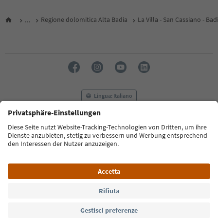
...
Regione dolomitica Alta Badia
La Villa - San Cassiano - Bad
Lingua: Italiano
FAQ
Contatti
Press
MICE
Privacy Policy
Termini e condizioni
Crediti
Cookie Policy
Film commission
Chi siamo
Dichiarazione di accessibilità
Alto Adige B2B
© 2026 IDM Südtirol