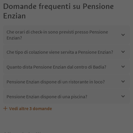
Domande frequenti su
Pensione
Enzian
Che orari di check-in sono previsti presso Pensione
Enzian?
Che tipo di colazione viene servita a Pensione Enzian?
Quanto dista Pensione Enzian dal centro di Badia?
Pensione Enzian dispone di un ristorante in loco?
Pensione Enzian dispone di una piscina?
Vedi altre
3
domande
Quali servizi/attività sono disponibili presso Pensione
Gli ospiti di Pensione Enzian ricevono l'Alto Adige Guest
Pensione Enzian accetta animali domestici?
Enzian?
Pass?