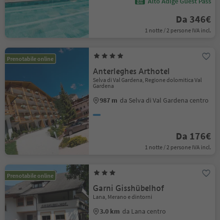
Alto Adige Guest Pass
Da 346€
1 notte / 2 persone IVA incl.
Prenotabile online
Anterleghes Arthotel
Selva di Val Gardena, Regione dolomitica Val
Gardena
987 m
da Selva di Val Gardena centro
Da 176€
1 notte / 2 persone IVA incl.
Prenotabile online
Garni Gisshübelhof
Lana, Merano e dintorni
3.0 km
da Lana centro