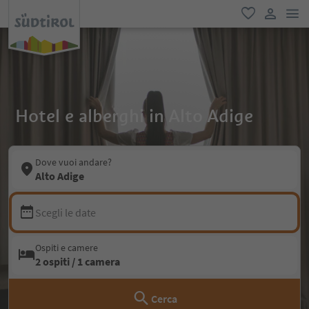
men
favoriti
user lin
Hotel e alberghi in Alto Adige
Dove vuoi andare?
Alto Adige
Scegli le date
Ospiti e camere
2 ospiti / 1 camera
Cerca