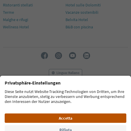
18
Ristoranti stellati
Hotel sulle Dolomiti
19
Terme
Vacanze sostenibili
20
Malghe e rifugi
Belvita Hotel
21
Wellness Hotel
B&B con piscina
22
23
24
25
26
27
28
29
Lingua: Italiano
30
31
32
FAQ
Contatti
Press
MICE
Privacy Policy
33
34
Termini e condizioni
Crediti
Cookie Policy
35
Film commission
Chi siamo
Dichiarazione di accessibilità
36
37
Alto Adige B2B
38
39