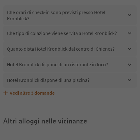
Che orari di check-in sono previsti presso Hotel
Kronblick?
Che tipo di colazione viene servita a Hotel Kronblick?
Quanto dista Hotel Kronblick dal centro di Chienes?
Hotel Kronblick dispone di un ristorante in loco?
Hotel Kronblick dispone di una piscina?
Vedi altre
3
domande
Quali servizi/attività sono disponibili presso Hotel
Gli ospiti di Hotel Kronblick ricevono l'Alto Adige Guest
Hotel Kronblick accetta animali domestici?
Kronblick?
Pass?
Altri alloggi nelle vicinanze