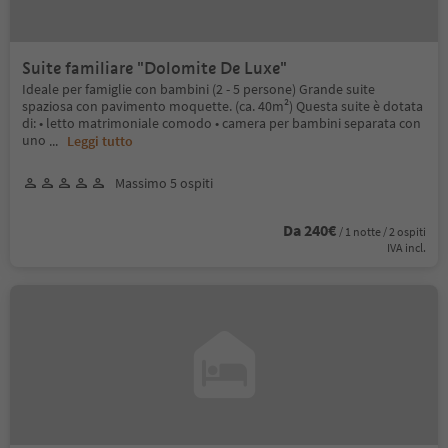
Suite familiare "Dolomite De Luxe"
Ideale per famiglie con bambini (2 - 5 persone) Grande suite
spaziosa con pavimento moquette. (ca. 40m²) Questa suite è dotata
di: • letto matrimoniale comodo • camera per bambini separata con
uno
...
Leggi tutto
Massimo 5 ospiti
Da 240€
/ 1 notte / 2 ospiti
IVA incl.