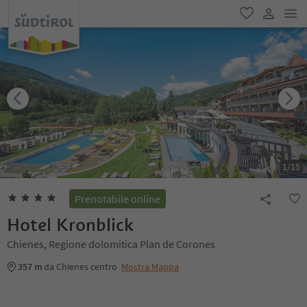
men
favoriti
user lin
1
/
15
Prenotabile online
Hotel Kronblick
Chienes, Regione dolomitica Plan de Corones
357 m
da Chienes centro
Mostra Mappa