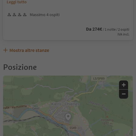
Leggi tutto
Massimo 4 ospiti
Da 274€
/ 1 notte / 2 ospiti
IVA incl.
Mostra altre stanze
Posizione
+
−