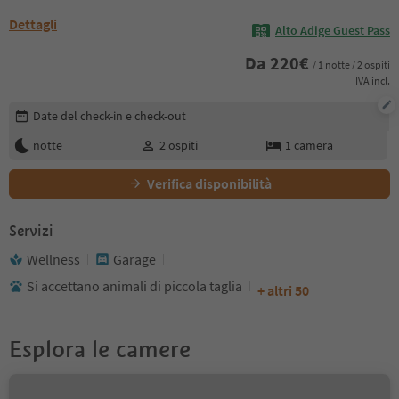
Dettagli
Alto Adige Guest Pass
Da
220
€
/ 1 notte / 2 ospiti
IVA incl.
Modifica i dettagli della prenotazione
Date del check-in e check-out
notte
2
ospiti
1
camera
Verifica disponibilità
Servizi
Wellness
Garage
Si accettano animali di piccola taglia
+ altri 50
Esplora le camere