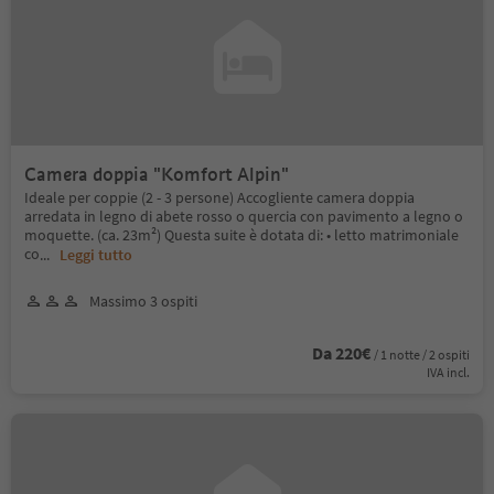
Camera doppia "Komfort Alpin"
Ideale per coppie (2 - 3 persone) Accogliente camera doppia
arredata in legno di abete rosso o quercia con pavimento a legno o
moquette. (ca. 23m²) Questa suite è dotata di: • letto matrimoniale
co
...
Leggi tutto
Massimo 3 ospiti
Da 220€
/ 1 notte / 2 ospiti
IVA incl.