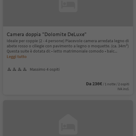
Camera doppia "Dolomite DeLuxe"
Ideale per coppie (2 - 4 persone) Piacevole camera arredata legno di
abete rosso o ciliegie con pavimento a legno o moquette. (ca. 34m²)
Questa suite è dotata di: • letto matrimoniale comodo • balc
...
Leggi tutto
Massimo 4 ospiti
Da 236€
/ 1 notte / 2 ospiti
IVA incl.