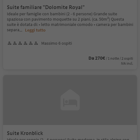
Suite familiare "Dolomite Royal"
Ideale per famiglie con bambini (2 - 6 persone) Grande suite
spaziosa con pavimento moquette su 2 piani. (ca. 50m²) Questa
suite è dotata di: • letto matrimoniale comodo • camera per bambini
separa
...
Leggi tutto
Massimo 6 ospiti
Da 270€
/ 1 notte / 2 ospiti
IVA incl.
Suite Kronblick
Ideale per coppie (2 - 4 persone) Suite moderna, in stile alpino con