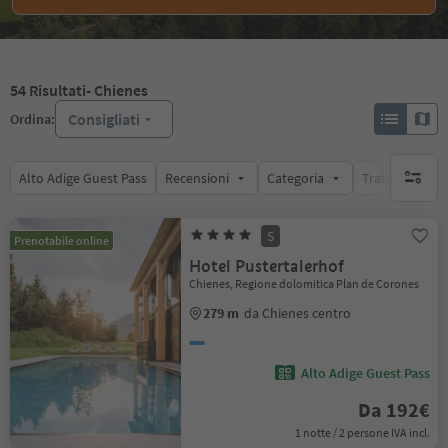
54
Risultati
- Chienes
Consigliati
Ordina:
Alto Adige Guest Pass
Recensioni
Categoria
Trattamento
nessun f
S
Prenotabile online
Hotel Pustertalerhof
Chienes, Regione dolomitica Plan de Corones
279 m
da Chienes centro
Alto Adige Guest Pass
Da 192€
1 notte / 2 persone IVA incl.