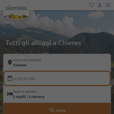
men
favoriti
user lin
Tutti gli alloggi a Chienes
Dove vuoi andare?
Chienes
Scegli le date
Ospiti e camere
2 ospiti / 1 camera
Cerca