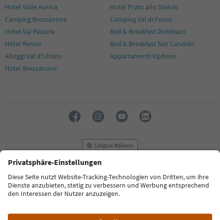
Hotel Valle Aurina
Hotel Prato allo Stelvio
Camping Bressanone
Camping Val di Funes
Hotel Val Passiria
Bed & Breakfast Dobbiaco
Hotel Renon
Bed & Breakfast San Candido
Alloggi Val d'Ultimo
Appartamenti Vipiteno
Hotel Bressanone
Lingua: Italiano
FAQ
Contatti
Press
MICE
Privacy Policy
Termini e condizioni
Crediti
Cookie Policy
Film commission
Chi siamo
Dichiarazione di accessibilità
Alto Adige B2B