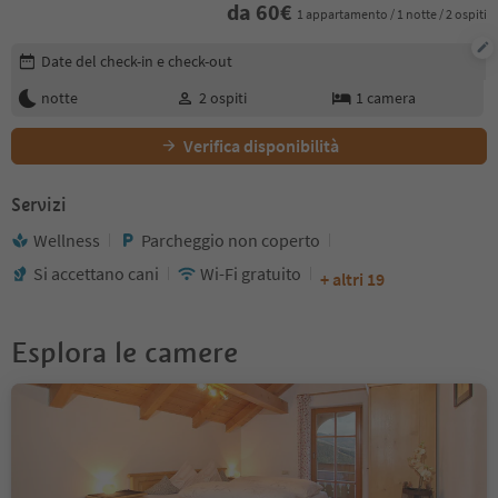
da
60
€
1 appartamento / 1 notte / 2 ospiti
Modifica i dettagli della prenotazione
Date del check-in e check-out
notte
2
ospiti
1
camera
Verifica disponibilità
Servizi
Wellness
Parcheggio non coperto
Si accettano cani
Wi-Fi gratuito
+ altri 19
Esplora le camere