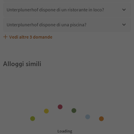
Unterplunerhof dispone di un ristorante in loco?
Unterplunerhof dispone di una piscina?
Vedi altre
3
domande
Quali servizi/attività sono disponibili presso
Gli ospiti di Unterplunerhof ricevono l'Alto Adige Guest
Unterplunerhof accetta animali domestici?
Unterplunerhof?
Pass?
Alloggi simili