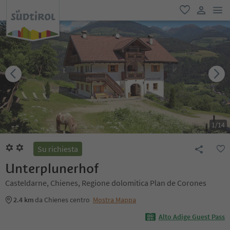
men
favoriti
user lin
1
/
14
Su richiesta
Unterplunerhof
Casteldarne, Chienes, Regione dolomitica Plan de Corones
2.4 km
da Chienes centro
Mostra Mappa
Alto Adige Guest Pass