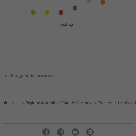
Alloggi nelle vicinanze
...
Regione dolomitica Plan de Corones
Chienes
Landgast