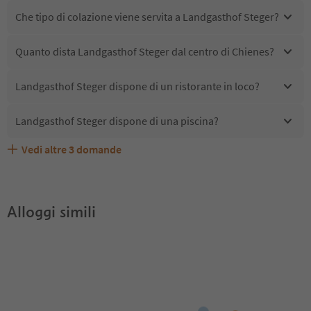
Che tipo di colazione viene servita a Landgasthof Steger?
Quanto dista Landgasthof Steger dal centro di Chienes?
Landgasthof Steger dispone di un ristorante in loco?
Landgasthof Steger dispone di una piscina?
Vedi altre
3
domande
Quali servizi/attività sono disponibili presso
Gli ospiti di Landgasthof Steger ricevono l'Alto Adige
Landgasthof Steger accetta animali domestici?
Landgasthof Steger?
Guest Pass?
Alloggi simili