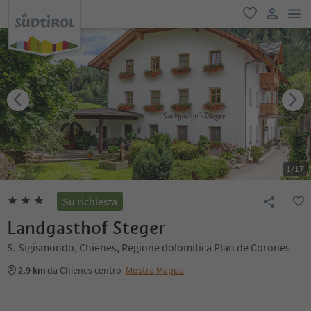
men
favoriti
user lin
1
/
17
Su richiesta
Landgasthof Steger
S. Sigismondo, Chienes, Regione dolomitica Plan de Corones
2.9 km
da Chienes centro
Mostra Mappa