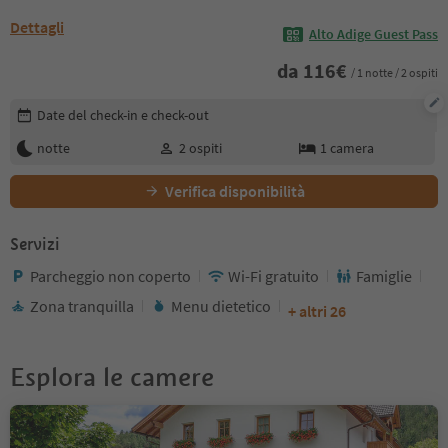
Dettagli
Alto Adige Guest Pass
da
116
€
/ 1 notte / 2 ospiti
Modifica i dettagli della prenotazione
Date del check-in e check-out
notte
2
ospiti
1
camera
Verifica disponibilità
Servizi
Parcheggio non coperto
Wi-Fi gratuito
Famiglie
Zona tranquilla
Menu dietetico
+ altri 26
Esplora le camere