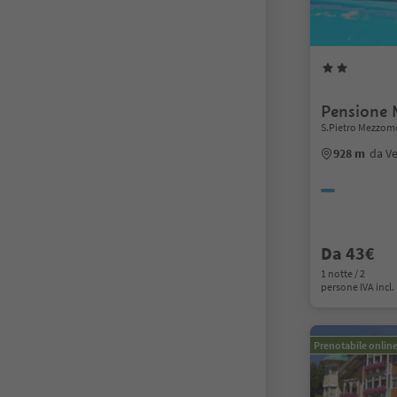
Pensione
S.Pietro Mezzomo
928 m
da V
Da 43€
1 notte / 2
persone IVA incl.
Prenotabile onlin