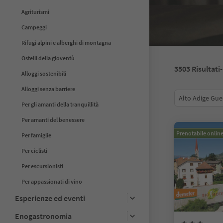
Agriturismi
Campeggi
Rifugi alpini e alberghi di montagna
Ostelli della gioventù
3503
Risultati
Alloggi sostenibili
Alloggi senza barriere
Alto Adige Gue
Per gli amanti della tranquillità
Per amanti del benessere
Prenotabile onlin
Per famiglie
Per ciclisti
Per escursionisti
Per appassionati di vino
Esperienze ed eventi
Enogastronomia