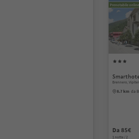
Prenotabile onlin
Smarthote
Brennero, Vipite
8.7 km
da B
Da 85€
1 notte / 2