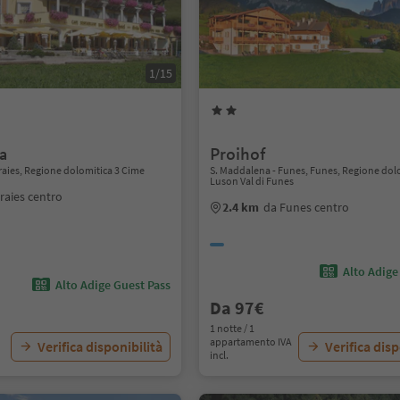
1/15
a
Proihof
Braies, Regione dolomitica 3 Cime
S. Maddalena - Funes, Funes, Regione dol
Luson Val di Funes
raies centro
2.4 km
da Funes centro
Alto Adige
Alto Adige Guest Pass
Da 97€
1 notte / 1
appartamento IVA
Verifica disponibilità
Verifica disp
incl.