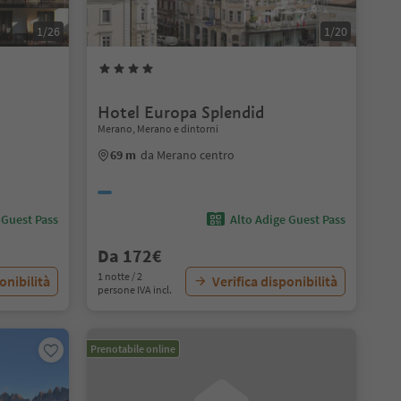
1/26
1/20
Hotel Europa Splendid
Merano, Merano e dintorni
69 m
da Merano centro
 Guest Pass
Alto Adige Guest Pass
Da 172€
1 notte / 2
onibilità
Verifica disponibilità
persone IVA incl.
Prenotabile online