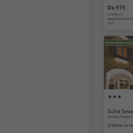
Da 97€
1 notte / 1
appartamento I
incl.
Prenotabile onlin
Suite Sev
Merano, Merano 
310 m
da M