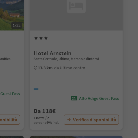
1/22
Hotel Arnstein
omitica
Santa Gertrude, Ultimo, Merano e dintorni
12.3 km
da Ultimo centro
 Guest Pass
Alto Adige Guest Pass
Da 118€
1 notte / 2
onibilità
Verifica disponibilità
persone IVA incl.