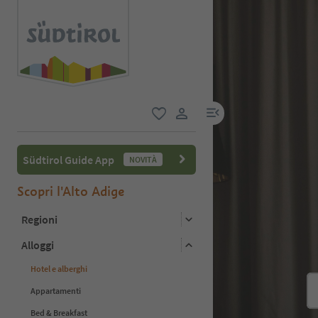
menu link
favoriti
user link
Südtirol Guide App
NOVITÀ
Scopri l'Alto Adige
Regioni
Alloggi
Hotel e alberghi
Appartamenti
Bed & Breakfast