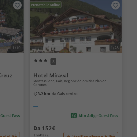
Prenotabile online
1/10
1/28
S
Kreuz
Hotel Miraval
Montassilone, Gais, Regione dolomitica Plan de
Corones
3.2 km
da Gais centro
 Guest Pass
Alto Adige Guest Pass
Da 152€
1 notte / 2
onibilità
Verifica disponibilità