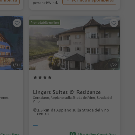
persone IVA incl.
Prenotabile online
1/31
1/22
Lingers Suites & Residence
orones
Cornaiano, Appiano sulla Strada del Vino, Strada del
Vino
2.5 km
da Appiano sulla Strada del Vino
centro
 Guest Pass
Alto Adige Guest Pass