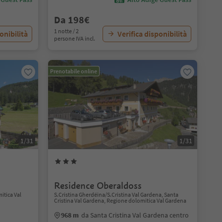
Da 198€
1 notte / 2
onibilità
Verifica disponibilità
persone IVA incl.
Prenotabile online
1/31
1/31
Residence Oberaldoss
itica Val
S.Cristina Gherdëina/S.Cristina Val Gardena, Santa
Cristina Val Gardena, Regione dolomitica Val Gardena
968 m
da Santa Cristina Val Gardena centro