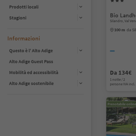
Prodotti locali
Bio Landh
Stagioni
Silandro, Val Ven
100 m
da Si
Informazioni
Questo è l' Alto Adige
Alto Adige Guest Pass
Da 134€
Mobilità ed accessibilità
1 notte / 2
Alto Adige sostenibile
persone IVA incl.
Prenotabile onlin