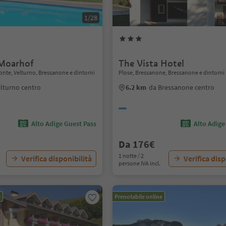
1/28
 Moarhof
The Vista Hotel
nte, Velturno, Bressanone e dintorni
Plose, Bressanone, Bressanone e dintorni
elturno centro
6.2 km
da Bressanone centro
Alto Adige Guest Pass
Alto Adige
Da 176€
1 notte / 2
Verifica disponibilità
Verifica disp
persone IVA incl.
e
Prenotabile online