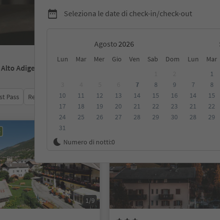
Seleziona le date di check-in/check-out
Agosto
Lun
Mar
Mer
Gio
Ven
Sab
Dom
Lun
Mar
- Alto Adige
1
2
1
3
4
5
6
7
8
9
7
8
10
11
12
13
14
15
16
14
15
st Pass
Recensioni
Categoria
Trattamento
Alloggi sosten
17
18
19
20
21
22
23
21
22
24
25
26
27
28
29
30
28
29
31
e
Prenotabile online
Numero di notti:
0
1/9