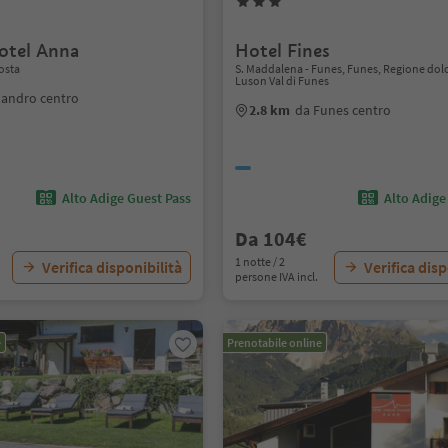
otel Anna
Hotel Fines
osta
S. Maddalena - Funes, Funes, Regione dol
Luson Val di Funes
landro centro
2.8 km
da Funes centro
Alto Adige Guest Pass
Alto Adige
Da 104€
1 notte / 2
Verifica disponibilità
Verifica disp
persone IVA incl.
e
Prenotabile online