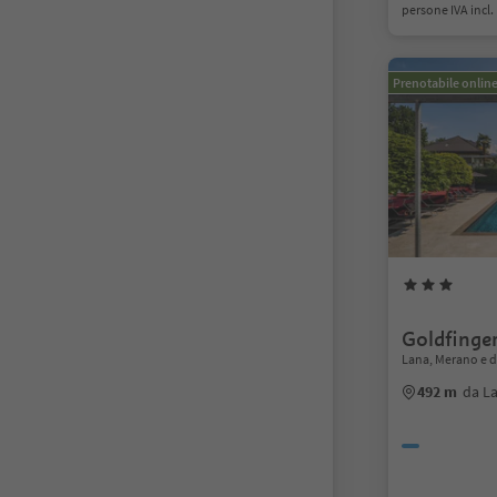
persone IVA incl.
Prenotabile onlin
Goldfinger
Lana, Merano e d
492 m
da L