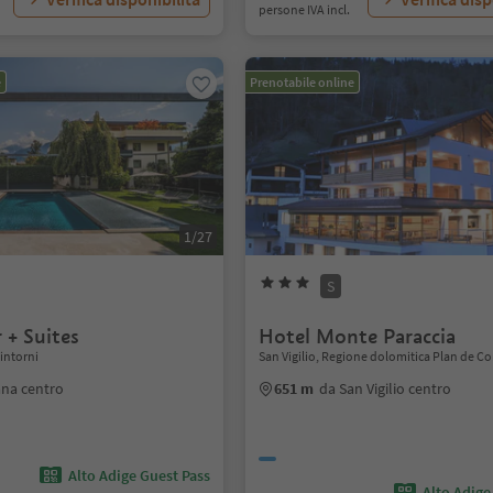
persone IVA incl.
e
Prenotabile online
1/27
S
 + Suites
Hotel Monte Paraccia
intorni
San Vigilio, Regione dolomitica Plan de C
ana centro
651 m
da San Vigilio centro
Alto Adige Guest Pass
Alto Adige