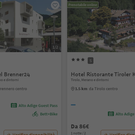
e
Prenotabile online
1/2
S
l Brenner24
Hotel Ristorante Tiroler 
no e dintorni
Tirolo, Merano e dintorni
rennero centro
1.5 km
da Tirolo centro
Alto Adige Guest Pass
Bett+Bike
Alto Adige
Da 86€
1 notte / 2
Verifica disponibilità
Verifica disp