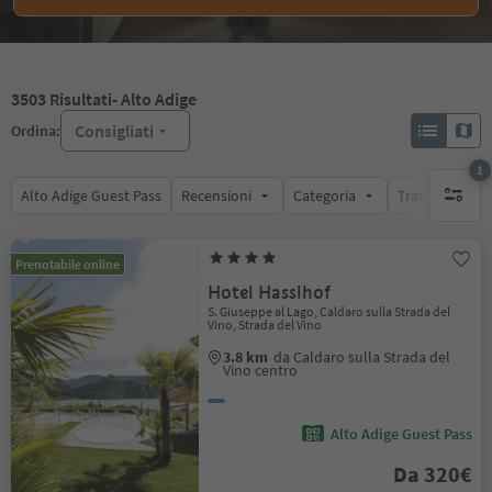
3503
Risultati
- Alto Adige
Consigliati
Ordina:
1
Alto Adige Guest Pass
Recensioni
Categoria
Trattamento
1 filtro 
Prenotabile online
Hotel Hasslhof
S. Giuseppe al Lago, Caldaro sulla Strada del
Vino, Strada del Vino
3.8 km
da Caldaro sulla Strada del
Vino centro
Alto Adige Guest Pass
Da 320€