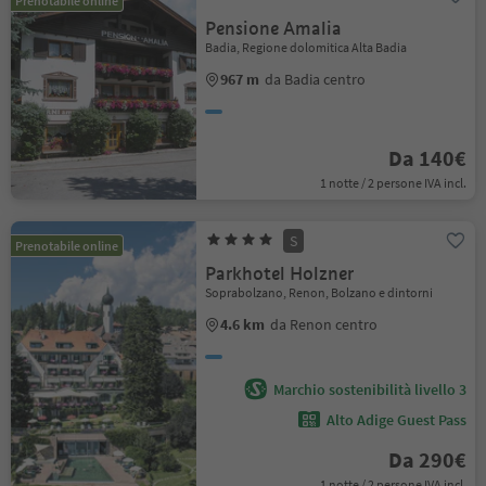
Prenotabile online
Pensione Amalia
Badia, Regione dolomitica Alta Badia
967 m
da Badia centro
Da 140€
1 notte / 2 persone IVA incl.
S
Prenotabile online
Parkhotel Holzner
Soprabolzano, Renon, Bolzano e dintorni
4.6 km
da Renon centro
Marchio sostenibilità livello 3
Alto Adige Guest Pass
Da 290€
1 notte / 2 persone IVA incl.