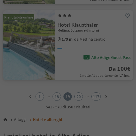
Prenotabile online
Hotel Klausthaler
Meltina, Bolzano e dintorni
179 m
da Meltina centro
Alto Adige Guest Pass
Da 100€
1 notte / 1 appartamento IVA incl.
1
2
...
...
1
18
19
20
117
3
4
541 - 570 di 3503 risultati
5
6
Alloggi
Hotel e alberghi
7
8
I migliori hotel in Alto Adige