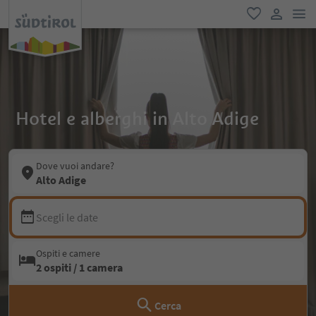
men
favoriti
user lin
Hotel e alberghi in Alto Adige
Dove vuoi andare?
Alto Adige
Scegli le date
Ospiti e camere
2 ospiti / 1 camera
Cerca