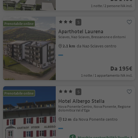
1 notte / 2 persone IVA incl.
S
Prenotabile online
Aparthotel Laurena
Sciaves, Naz-Sciaves, Bressanone e dintorni
2.1 km
da Naz-Sciaves centro
Da 195€
1 notte / 1 appartamento IVA incl.
S
Prenotabile online
Hotel Albergo Stella
Nova Ponente Centro, Nova Ponente, Regione
dolomitica Val d'Ega
12 m
da Nova Ponente centro
Marchio sostenibilità livello 1