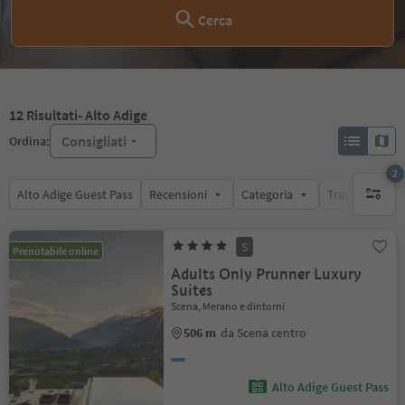
Cerca
12
Risultati
- Alto Adige
Consigliati
Ordina:
2
Alto Adige Guest Pass
Recensioni
Categoria
Trattamento
filtri att
S
Prenotabile online
Adults Only Prunner Luxury
Suites
Scena, Merano e dintorni
506 m
da Scena centro
Alto Adige Guest Pass