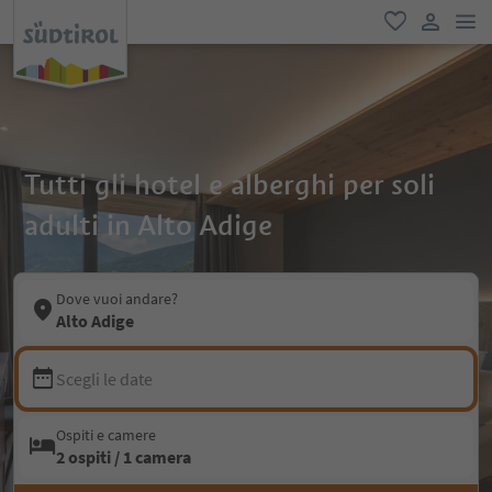
men
favoriti
user lin
Tutti gli hotel e alberghi per soli
adulti in Alto Adige
Dove vuoi andare?
Alto Adige
Scegli le date
Ospiti e camere
2 ospiti / 1 camera