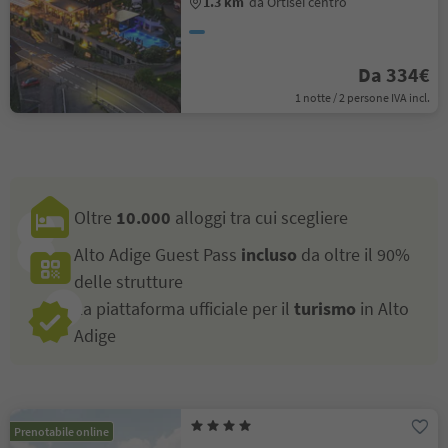
1.3 km
da Ortisei centro
Da 334€
1 notte / 2 persone IVA incl.
Oltre
10.000
alloggi tra cui scegliere
Alto Adige Guest Pass
incluso
da oltre il 90%
delle strutture
La piattaforma ufficiale per il
turismo
in Alto
Adige
Prenotabile online