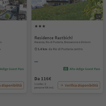
1/29
1/4
Residence Rastbichl
ni
Maranza, Rio di Pusteria, Bressanone e dintorni
o
1.4 km
da Rio di Pusteria centro
 Adige Guest Pass
Alto Adige Guest Pass
Da 116€
1 notte / 2
a disponibilità
Verifica disponibilità
persone IVA incl.