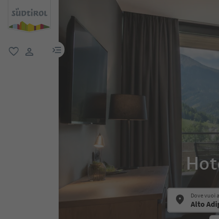
menu link
favoriti
user link
Hote
Dove vuoi 