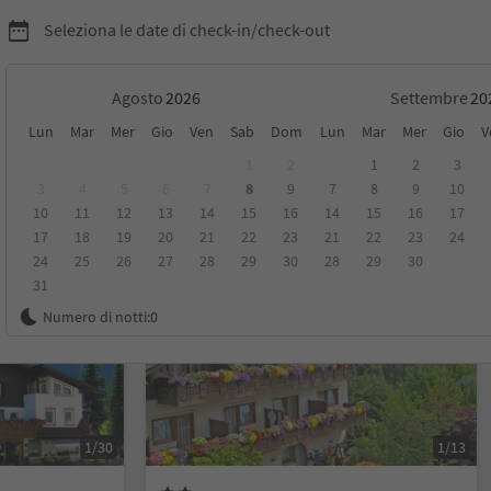
Seleziona le date di check-in/check-out
Agosto
Settembre
Lun
Mar
Mer
Gio
Ven
Sab
Dom
Lun
Mar
Mer
Gio
V
1
2
1
2
3
3
4
5
6
7
8
9
7
8
9
10
10
11
12
13
14
15
16
14
15
16
17
sioni
Categoria
Trattamento
Alloggi sostenibili
17
18
19
20
21
22
23
21
22
23
24
24
25
26
27
28
29
30
28
29
30
31
Prenotabile online
Numero di notti:
0
1/30
1/13