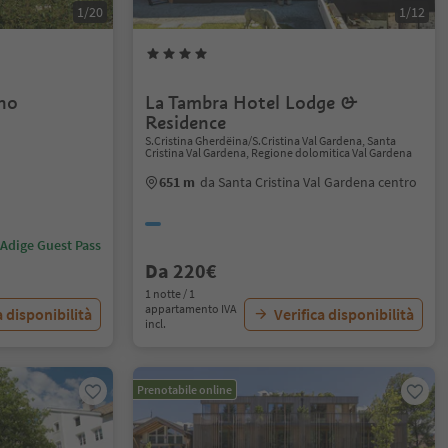
1/20
1/12
ino
La Tambra Hotel Lodge &
Residence
S.Cristina Gherdëina/S.Cristina Val Gardena, Santa
Cristina Val Gardena, Regione dolomitica Val Gardena
651 m
da Santa Cristina Val Gardena centro
 Adige Guest Pass
Da 220€
1 notte / 1
appartamento IVA
a disponibilità
Verifica disponibilità
incl.
Prenotabile online