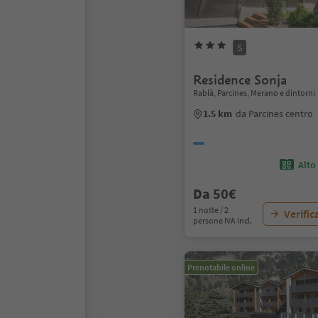
S
Residence Sonja
Rablà, Parcines, Merano e dintorni
1.5 km
da Parcines centro
Alto
Da 50€
1 notte / 2
Verific
persone IVA incl.
Prenotabile online