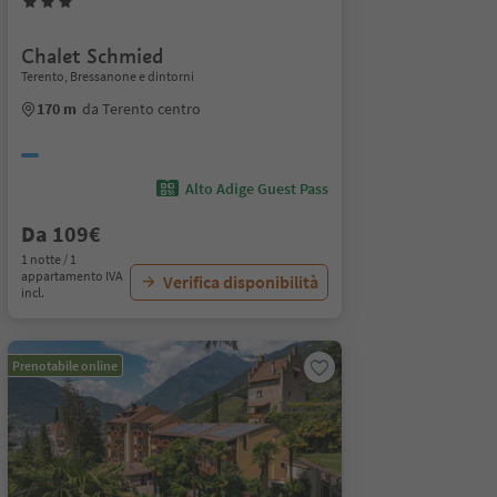
Chalet Schmied
Terento, Bressanone e dintorni
170 m
da Terento centro
Alto Adige Guest Pass
Da 109€
1 notte / 1
appartamento IVA
Verifica disponibilità
incl.
Prenotabile online