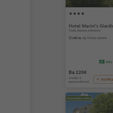
Hotel Marini's Giard
Tirolo, Merano e dintorni
140 m
da Tirolo centro
Alto
Da 220€
1 notte / 2
Verific
persone IVA incl.
Prenotabile online