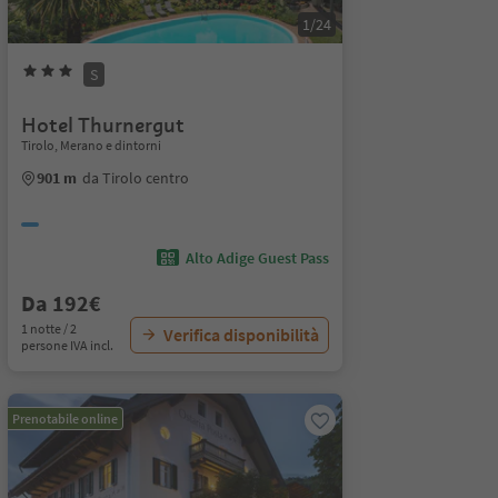
1/24
S
Hotel Thurnergut
Tirolo, Merano e dintorni
901 m
da Tirolo centro
Alto Adige Guest Pass
Da 192€
1 notte / 2
Verifica disponibilità
persone IVA incl.
Prenotabile online