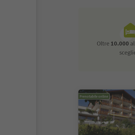
Oltre
10.000
al
scegli
Prenotabile online