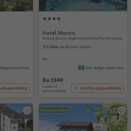
1/2
1/17
Hotel Montis
Riscone, Brunico, Regione dolomitica Plan de Corones
2.4 km
da Brunico centro
 Adige Guest Pass
Alto Adige Guest Pass
Da 184€
1 notte / 2
a disponibilità
Verifica disponibilità
persone IVA incl.
Prenotabile online