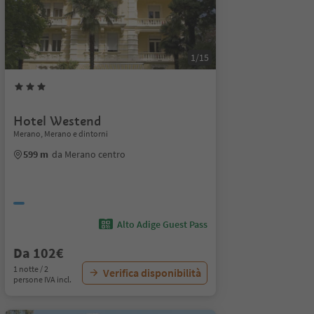
1/15
Hotel Westend
Merano, Merano e dintorni
599 m
da Merano centro
Alto Adige Guest Pass
Da 102€
1 notte / 2
Verifica disponibilità
persone IVA incl.