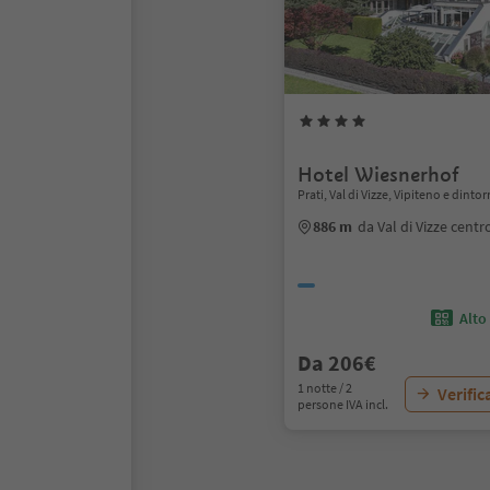
Hotel Wiesnerhof
Prati, Val di Vizze, Vipiteno e dintor
886 m
da Val di Vizze centr
Alto
Da 206€
1 notte / 2
Verific
persone IVA incl.