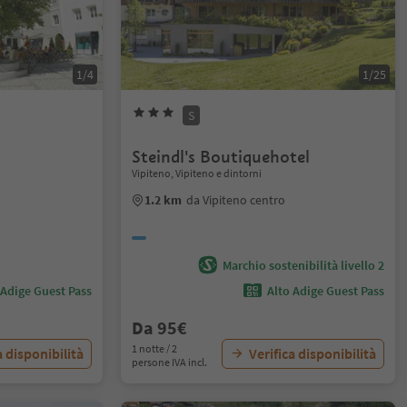
1/4
1/25
S
Steindl's Boutiquehotel
Vipiteno, Vipiteno e dintorni
1.2 km
da Vipiteno centro
Marchio sostenibilità livello 2
 Adige Guest Pass
Alto Adige Guest Pass
Da 95€
1 notte / 2
a disponibilità
Verifica disponibilità
persone IVA incl.