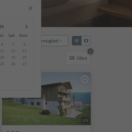
en
Sab
Dom
Consigliati
Ordina:
4
5
6
11
12
13
2
18
19
20
Filtra
filtri attivi
25
26
27
Prenotabile online
1/9