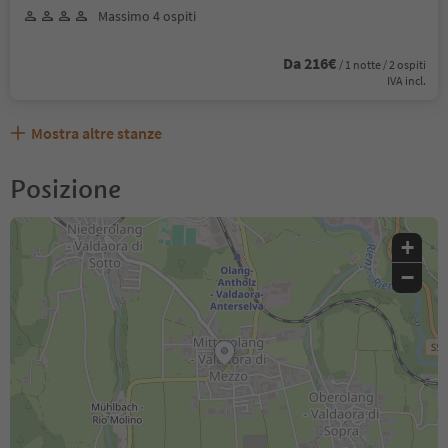
Massimo 4 ospiti
Da 216€
/ 1 notte / 2 ospiti
IVA incl.
Mostra altre stanze
Posizione
+
−