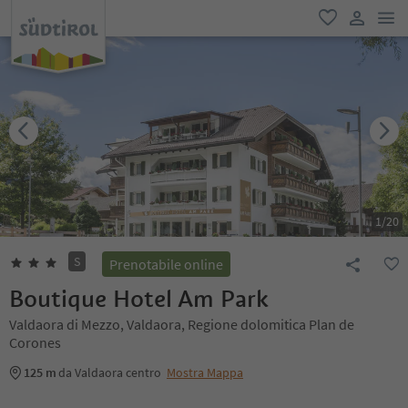
men
favoriti
user lin
1
/
20
S
Prenotabile online
Boutique Hotel Am Park
Valdaora di Mezzo, Valdaora, Regione dolomitica Plan de
Corones
125 m
da Valdaora centro
Mostra Mappa