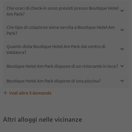
Che orari di check-in sono previsti presso Boutique Hotel
Am Park?
Che tipo di colazione viene servita a Boutique Hotel Am
Park?
Quanto dista Boutique Hotel Am Park dal centro di
Valdaora?
Boutique Hotel Am Park dispone di un ristorante in loco?
Boutique Hotel Am Park dispone di una piscina?
Vedi altre
3
domande
Quali servizi/attività sono disponibili presso Boutique
Gli ospiti di Boutique Hotel Am Park ricevono l'Alto Adige
Boutique Hotel Am Park accetta animali domestici?
Hotel Am Park?
Guest Pass?
Altri alloggi nelle vicinanze