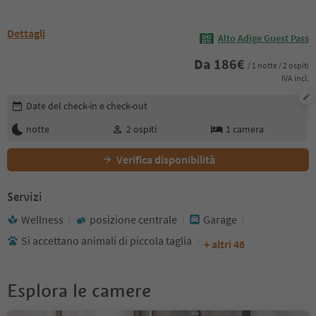
Dettagli
Alto Adige Guest Pass
Da
186
€
/ 1 notte / 2 ospiti
IVA incl.
Modifica i dettagli della prenotazione
Date del check-in e check-out
notte
2
ospiti
1
camera
Verifica disponibilità
Servizi
Wellness
posizione centrale
Garage
Si accettano animali di piccola taglia
+ altri 46
Esplora le camere