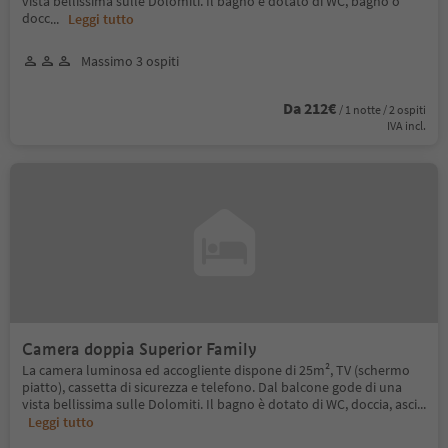
vista bellissima sulle Dolomiti. Il bagno è dotato di WC, bagno o
docc
...
Leggi tutto
Massimo 3 ospiti
Da 212€
/ 1 notte / 2 ospiti
IVA incl.
Camera doppia Superior Family
La camera luminosa ed accogliente dispone di 25m², TV (schermo
piatto), cassetta di sicurezza e telefono. Dal balcone gode di una
vista bellissima sulle Dolomiti. Il bagno è dotato di WC, doccia, asci
...
Leggi tutto