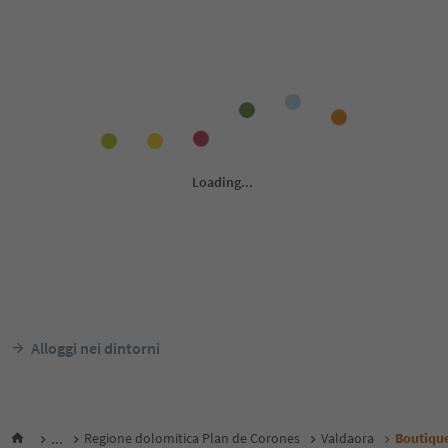
Alloggi nei dintorni
...
Regione dolomitica Plan de Corones
Valdaora
Boutiqu