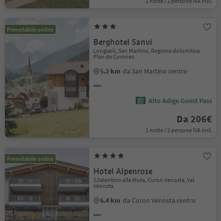
1 notte / 2 persone IVA incl.
Prenotabile online
Berghotel Sanví
Longiarù, San Martino, Regione dolomitica
Plan de Corones
5.2 km
da San Martino centro
Alto Adige Guest Pass
Da 206€
1 notte / 2 persone IVA incl.
Prenotabile online
Hotel Alpenrose
S.Valentino alla Muta, Curon Venosta, Val
Venosta
6.4 km
da Curon Venosta centro