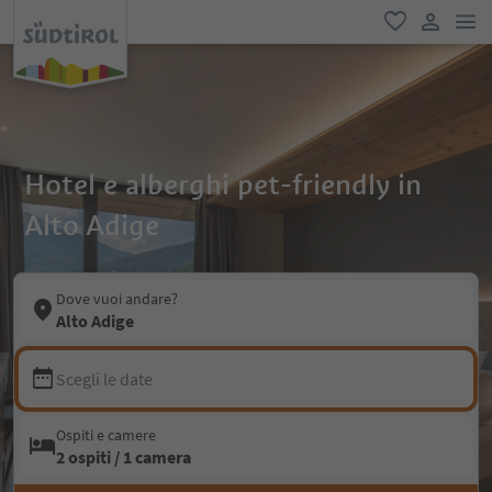
men
favoriti
user lin
Hotel e alberghi pet-friendly in
Alto Adige
Dove vuoi andare?
Alto Adige
Scegli le date
Ospiti e camere
2 ospiti / 1 camera