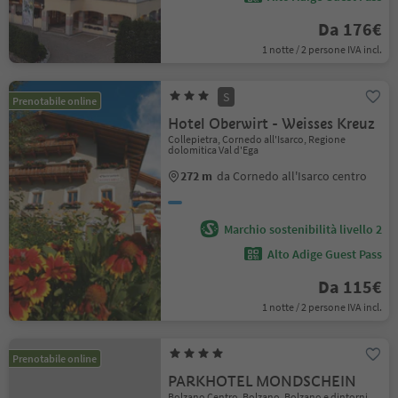
Da 176€
1 notte / 2 persone IVA incl.
S
Prenotabile online
Hotel Oberwirt - Weisses Kreuz
Collepietra, Cornedo all'Isarco, Regione
dolomitica Val d'Ega
272 m
da Cornedo all'Isarco centro
Marchio sostenibilità livello 2
Alto Adige Guest Pass
Da 115€
1 notte / 2 persone IVA incl.
Prenotabile online
PARKHOTEL MONDSCHEIN
Bolzano Centro, Bolzano, Bolzano e dintorni