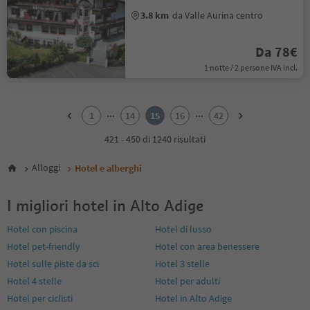
3.8 km
da Valle Aurina centro
Da 78€
1 notte / 2 persone IVA incl.
1
2
...
...
1
14
15
16
42
3
4
421 - 450 di 1240 risultati
5
6
Alloggi
Hotel e alberghi
7
8
I migliori hotel in Alto Adige
9
10
Hotel con piscina
Hotel di lusso
11
Hotel pet-friendly
Hotel con area benessere
12
13
Hotel sulle piste da sci
Hotel 3 stelle
14
Hotel 4 stelle
Hotel per adulti
15
Hotel per ciclisti
Hotel in Alto Adige
16