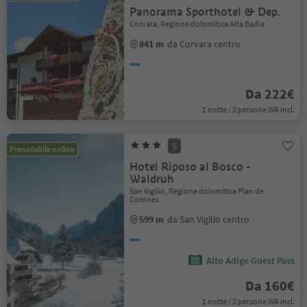
Panorama Sporthotel & Dep.
Corvara, Regione dolomitica Alta Badia
841 m
da Corvara centro
Da 222€
1 notte / 2 persone IVA incl.
S
Prenotabile online
Hotel Riposo al Bosco -
Waldruh
San Vigilio, Regione dolomitica Plan de
Corones
599 m
da San Vigilio centro
Alto Adige Guest Pass
Da 160€
1 notte / 2 persone IVA incl.