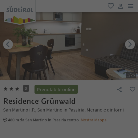
men
favoriti
user lin
1
/
26
S
Prenotabile online
Residence Grünwald
San Martino i.P., San Martino in Passiria, Merano e dintorni
480 m
da San Martino in Passiria centro
Mostra Mappa