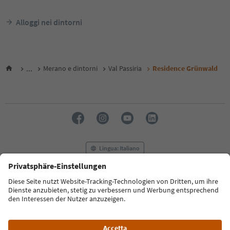
Alloggi nei dintorni
...
Merano e dintorni
Val Passiria
Residence Grünwald
Lingua: Italiano
FAQ
Contatti
Press
MICE
Privacy Policy
Termini e condizioni
Crediti
Cookie Policy
Film commission
Chi siamo
Dichiarazione di accessibilità
Alto Adige B2B