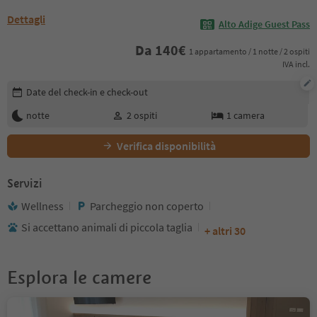
Dettagli
Alto Adige Guest Pass
Da
140
€
1 appartamento / 1 notte / 2 ospiti
IVA incl.
Modifica i dettagli della prenotazione
Date del check-in e check-out
notte
2
ospiti
1
camera
Verifica disponibilità
Servizi
Wellness
Parcheggio non coperto
Si accettano animali di piccola taglia
+ altri 30
Esplora le camere