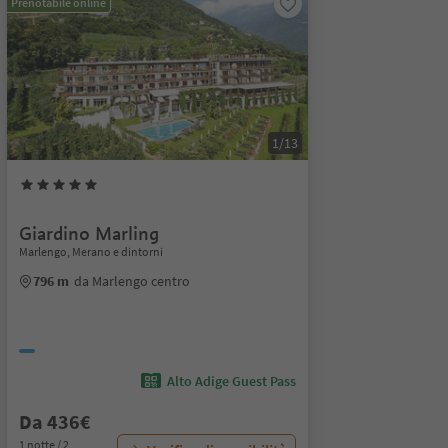
Prenotabile online
1/13
Giardino Marling
Marlengo, Merano e dintorni
796 m
da Marlengo centro
Alto Adige Guest Pass
Da 436€
1 notte / 2