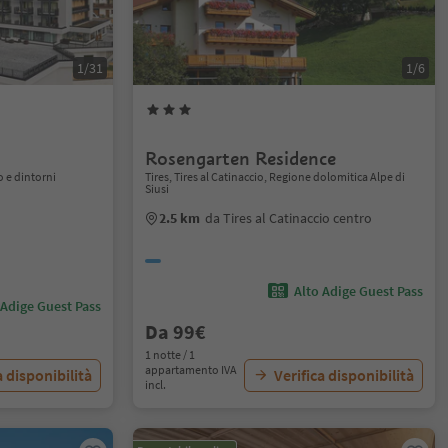
1/31
1/6
Rosengarten Residence
o e dintorni
Tires, Tires al Catinaccio, Regione dolomitica Alpe di
Siusi
2.5 km
da Tires al Catinaccio centro
Alto Adige Guest Pass
 Adige Guest Pass
Da 99€
1 notte / 1
appartamento IVA
a disponibilità
Verifica disponibilità
incl.