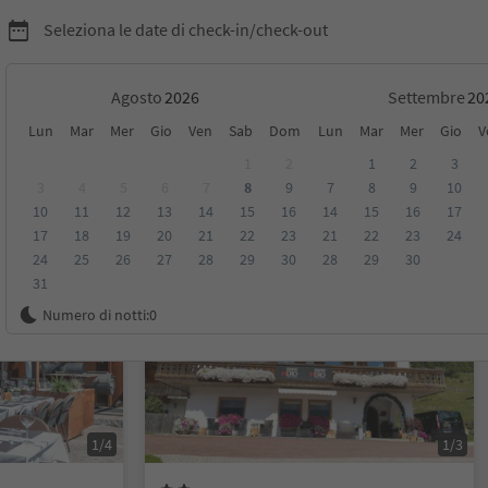
Seleziona le date di check-in/check-out
Agosto
Settembre
Lun
Mar
Mer
Gio
Ven
Sab
Dom
Lun
Mar
Mer
Gio
V
1
2
1
2
3
3
4
5
6
7
8
9
7
8
9
10
10
11
12
13
14
15
16
14
15
16
17
sioni
Categoria
Trattamento
Alloggi sostenibili
17
18
19
20
21
22
23
21
22
23
24
24
25
26
27
28
29
30
28
29
30
31
Prenotabile online
Numero di notti:
0
1/4
1/3