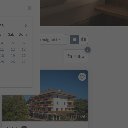
en
Sab
Dom
Consigliati
Ordina:
4
5
6
11
12
13
2
18
19
20
Filtra
filtri attivi
25
26
27
Prenotabile online
1/26