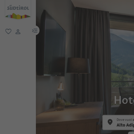
menu link
favoriti
user link
Hote
Dove vuoi 