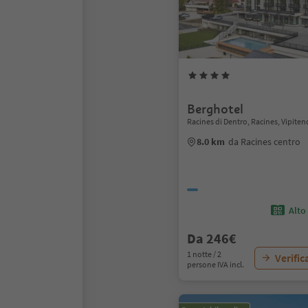
Berghotel
Racines di Dentro, Racines, Vipiten
8.0 km
da Racines centro
Alto
Da 246€
1 notte / 2
Verific
persone IVA incl.