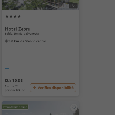
1/29
Hotel Zebru
Solda, Stelvio, Val Venosta
9.0 km
da Stelvio centro
Da 180€
1 notte / 2
Verifica disponibilità
persone IVA incl.
Prenotabile online