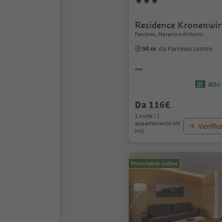
Residence Kronenwir
Parcines, Merano e dintorni
94 m
da Parcines centro
Alto
Da 116€
1 notte / 1
appartamento IVA
Verific
incl.
Prenotabile online