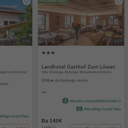
Prenotabile online
1/13
1/27
Landhotel Gasthof Zum Löwen
Regione dolomitica
Villa - Rodengo, Rodengo, Bressanone e dintorni
91 m
da Rodengo centro
entro
Marchio sostenibilità livello 2
Alto Adige Guest Pass
 Adige Guest Pass
Da 140€
1 notte / 2