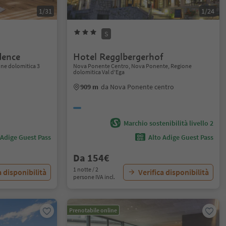
1/31
1/24
S
dence
Hotel Regglbergerhof
ne dolomitica 3
Nova Ponente Centro, Nova Ponente, Regione
dolomitica Val d'Ega
909 m
da Nova Ponente centro
Marchio sostenibilità livello 2
 Adige Guest Pass
Alto Adige Guest Pass
Da 154€
1 notte / 2
a disponibilità
Verifica disponibilità
persone IVA incl.
Prenotabile online