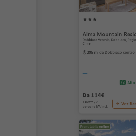
Alma Mountain Resi
Dobbiaco Vecchia, Dobbiaco, Regio
Cime
295 m
da Dobbiaco centro
Alto
Da 114€
1 notte / 2
Verific
persone IVA incl.
Prenotabile online