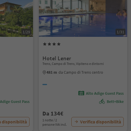
1/29
1/31
Hotel Lener
Trens, Campo di Trens, Vipiteno e dintorni
481 m
da Campo di Trens centro
Alto Adige Guest Pass
 Adige Guest Pass
Bett+Bike
Da 134€
1 notte / 2
a disponibilità
Verifica disponibilità
persone IVA incl.