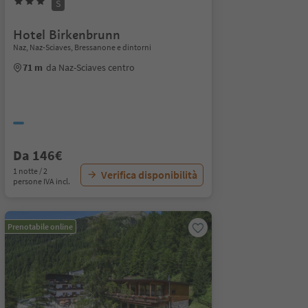
S
Hotel Birkenbrunn
Naz, Naz-Sciaves, Bressanone e dintorni
71 m
da Naz-Sciaves centro
Da 146€
1 notte / 2
Verifica disponibilità
persone IVA incl.
Prenotabile online