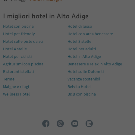
7
8
I migliori hotel in Alto Adige
9
10
Hotel con piscina
Hotel di lusso
11
Hotel pet-friendly
Hotel con area benessere
12
13
Hotel sulle piste da sci
Hotel 3 stelle
14
Hotel 4 stelle
Hotel per adulti
15
Hotel per ciclisti
Hotel in Alto Adige
16
Agriturismi con piscina
Benessere e relax in Alto Adige
17
18
Ristoranti stellati
Hotel sulle Dolomiti
19
Terme
Vacanze sostenibili
20
Malghe e rifugi
Belvita Hotel
21
Wellness Hotel
B&B con piscina
22
23
24
25
26
27
28