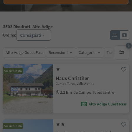
3503
Risultati
- Alto Adige
Consigliati
Ordina:
1
Alto Adige Guest Pass
Recensioni
Categoria
Trattamento
1 filtro 
Su richiesta
Haus Christiler
Campo Tures, Valle Aurina
2.1 km
da Campo Tures centro
Alto Adige Guest Pass
Su richiesta