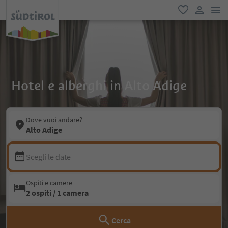
men
favoriti
user lin
Hotel e alberghi in Alto Adige
Dove vuoi andare?
Alto Adige
Scegli le date
Ospiti e camere
2 ospiti / 1 camera
Cerca