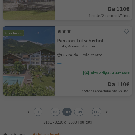
Da 120€
1 notte / 2 persone IVA incl.
Su richiesta
Pension Tritscherhof
Tirolo, Merano e dintorni
662 m
da Tirolo centro
Alto Adige Guest Pass
Da 110€
1 notte / 1 appartamento IVA incl.
1
2
...
...
1
106
107
108
117
3
4
3181 - 3210 di 3503 risultati
5
6
Alloggi
Hotel e alberghi