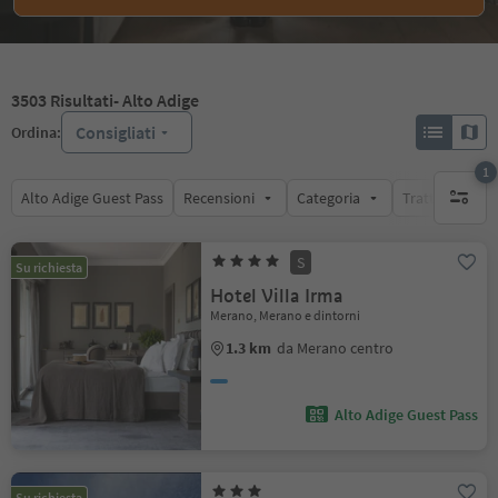
3503
Risultati
- Alto Adige
Consigliati
Ordina:
1
Alto Adige Guest Pass
Recensioni
Categoria
Trattamento
1 filtro 
S
Su richiesta
Hotel Villa Irma
Merano, Merano e dintorni
1.3 km
da Merano centro
Alto Adige Guest Pass
Su richiesta