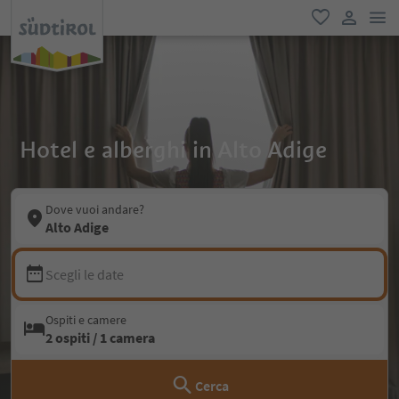
men
favoriti
user lin
Hotel e alberghi in Alto Adige
Dove vuoi andare?
Alto Adige
Scegli le date
Ospiti e camere
2 ospiti / 1 camera
Cerca