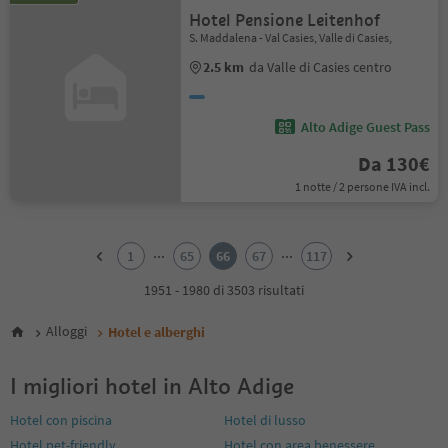
Hotel Pensione Leitenhof
S. Maddalena - Val Casies, Valle di Casies,
2.5 km
da Valle di Casies centro
Alto Adige Guest Pass
Da 130€
1 notte / 2 persone IVA incl.
1
2
...
...
1
65
66
67
117
3
4
1951 - 1980 di 3503 risultati
5
6
Alloggi
Hotel e alberghi
7
8
I migliori hotel in Alto Adige
9
10
Hotel con piscina
Hotel di lusso
11
Hotel pet-friendly
Hotel con area benessere
12