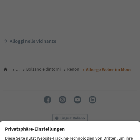
Alloggi nelle vicinanze
...
Bolzano e dintorni
Renon
Albergo Weber im Moos
Lingua: Italiano
FAQ
Contatti
Press
MICE
Privacy Policy