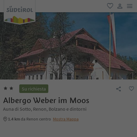
men
favoriti
user lin
Su richiesta
Albergo Weber im Moos
Auna di Sotto, Renon, Bolzano e dintorni
1.4 km
da Renon centro
Mostra Mappa