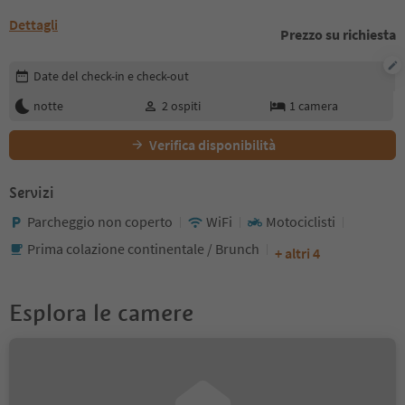
Dettagli
Prezzo su richiesta
Modifica i dettagli della prenotazione
Date del check-in e check-out
notte
2
ospiti
1
camera
Verifica disponibilità
Servizi
Parcheggio non coperto
WiFi
Motociclisti
Prima colazione continentale / Brunch
+ altri 4
Esplora le camere