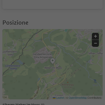
Posizione
+
−
Leaflet
|
©
OpenStreetMap
Contributors
Albergo Weber im Moos