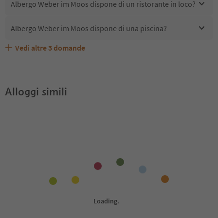
Albergo Weber im Moos dispone di un ristorante in loco?
Albergo Weber im Moos dispone di una piscina?
Vedi altre
3
domande
Quali servizi/attività sono disponibili presso Albergo
Gli ospiti di Albergo Weber im Moos ricevono l'Alto Adige
Albergo Weber im Moos accetta animali domestici?
Weber im Moos?
Guest Pass?
Alloggi simili