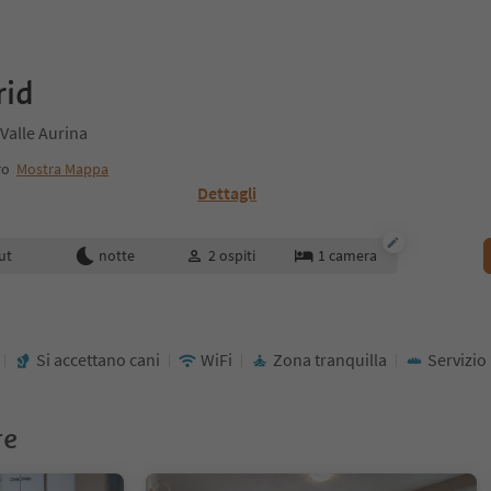
rid
Valle Aurina
ro
Mostra Mappa
Dettagli
enotazione
ut
notte
2
ospiti
1
camera
Si accettano cani
WiFi
Zona tranquilla
Servizio
re