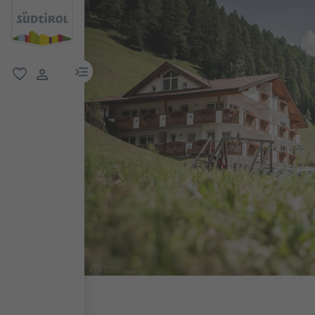
menu link
favoriti
user link