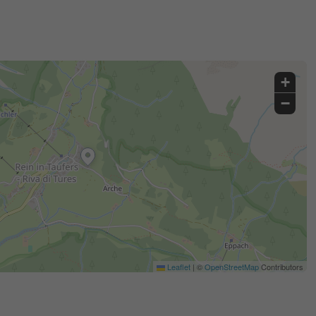
+
−
Leaflet
|
©
OpenStreetMap
Contributors