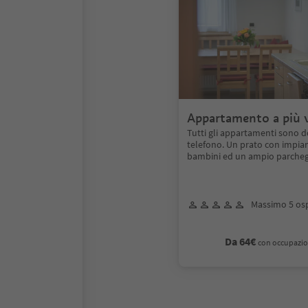
Appartamento a più 
Tutti gli appartamenti sono do
telefono. Un prato con impian
bambini ed un ampio parche
Massimo 5 osp
Da 64€
con occupazio