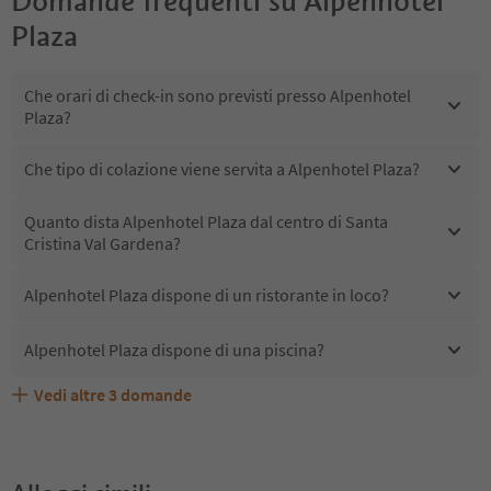
Domande frequenti su
Alpenhotel
Plaza
Che orari di check-in sono previsti presso Alpenhotel
Plaza?
Che tipo di colazione viene servita a Alpenhotel Plaza?
Quanto dista Alpenhotel Plaza dal centro di Santa
Cristina Val Gardena?
Alpenhotel Plaza dispone di un ristorante in loco?
Alpenhotel Plaza dispone di una piscina?
Vedi altre
3
domande
Quali servizi/attività sono disponibili presso Alpenhotel
Gli ospiti di Alpenhotel Plaza ricevono l'Alto Adige Guest
Alpenhotel Plaza accetta animali domestici?
Plaza?
Pass?