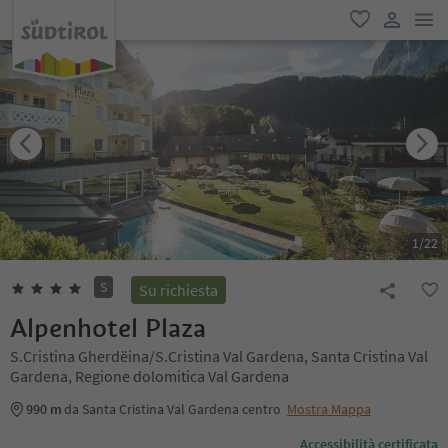
men
favoriti
user lin
1
/
22
S
Su richiesta
Alpenhotel Plaza
S.Cristina Gherdëina/S.Cristina Val Gardena, Santa Cristina Val
Gardena, Regione dolomitica Val Gardena
990 m
da Santa Cristina Val Gardena centro
Mostra Mappa
Accessibilità certificata