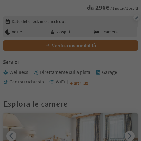
da
296
€
/ 1 notte / 2 ospiti
Modifica i dettagli della prenotazione
Date del check-in e check-out
notte
2
ospiti
1
camera
Verifica disponibilità
Servizi
Wellness
Direttamente sulla pista
Garage
Cani su richiesta
WiFi
+ altri 39
Esplora le camere