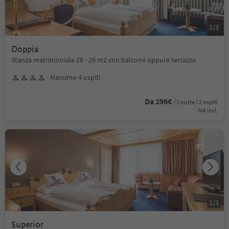
1
/
3
Doppia
Stanza matrimoniale 26 - 29 m2 con balcone oppure terrazzo
Massimo 4 ospiti
Da 296€
/ 1 notte / 2 ospiti
IVA incl.
1
/
3
Superior