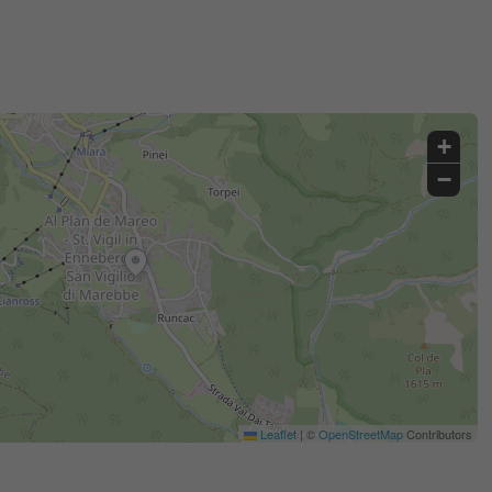
+
−
Leaflet
|
©
OpenStreetMap
Contributors