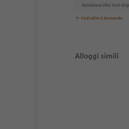
Residence Villa Toni dis
Vedi altre
3
domande
Residence Villa Toni acc
Quali servizi/attività so
Gli ospiti di Residence V
Alloggi simili