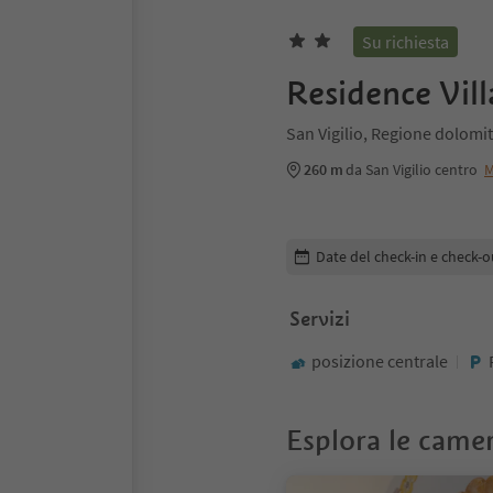
Su richiesta
Residence Vill
San Vigilio, Regione dolomi
260 m
da San Vigilio centro
M
Modifica i dettagli della pr
Date del check-in e check-o
Servizi
posizione centrale
Esplora le came