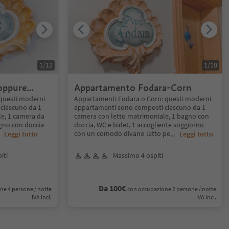
1
/
12
1
/
10
oppure
Appartamento Fodara-Corn
questi moderni
Appartamenti Fodara o Corn: questi moderni
ciascuno da 1
appartamenti sono composti ciascuno da 1
e, 1 camera da
camera con letto matrimoniale, 1 bagno con
bagno con doccia
doccia, WC e bidet, 1 accogliente soggiorno
con un comodo divano letto pe
..
Leggi tutto
...
Leggi tutto
iti
Massimo 4 ospiti
Da 100€
ne 4 persone / notte
con occupazione 2 persone / notte
IVA incl.
IVA incl.