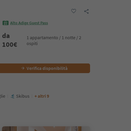
Alto Adige Guest Pass
da
1 appartamento / 1 notte / 2
100
€
ospiti
Verifica disponibilità
lie
Skibus
+ altri 9