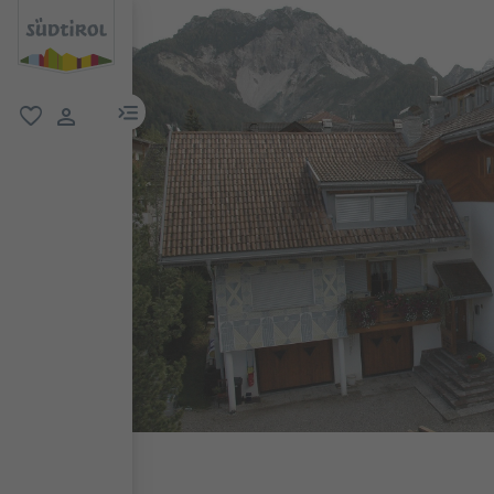
menu link
favoriti
user link