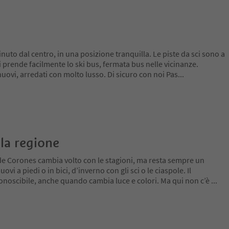
inuto dal centro, in una posizione tranquilla. Le piste da sci sono a
si prende facilmente lo ski bus, fermata bus nelle vicinanze.
ovi, arredati con molto lusso. Di sicuro con noi Pas
...
la regione
de Corones cambia volto con le stagioni, ma resta sempre un
ovi a piedi o in bici, d’inverno con gli sci o le ciaspole. Il
conoscibile, anche quando cambia luce e colori. Ma qui non c’è
...