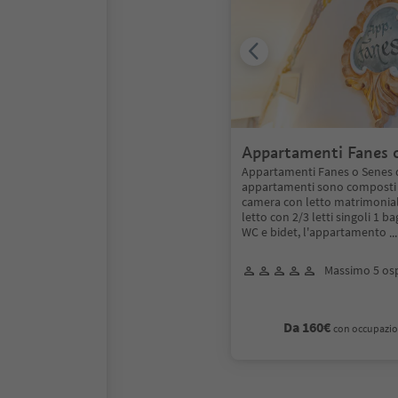
Appartamenti Fanes 
Senes
Appartamenti Fanes o Senes 
appartamenti sono composti 
camera con letto matrimonial
letto con 2/3 letti singoli 1 
WC e bidet, l'appartamento
.
Massimo 5 osp
Da 160€
con occupazio