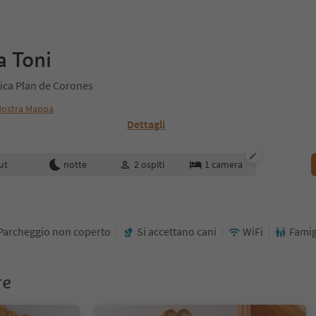
a Toni
tica Plan de Corones
ostra Mappa
Dettagli
enotazione
ut
notte
2
ospiti
1
camera
Parcheggio non coperto
Si accettano cani
WiFi
Famig
re