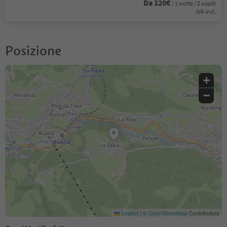
Da 120€
/ 1 notte / 2 ospiti
IVA incl.
Posizione
+
−
Leaflet
|
©
OpenStreetMap
Contributors