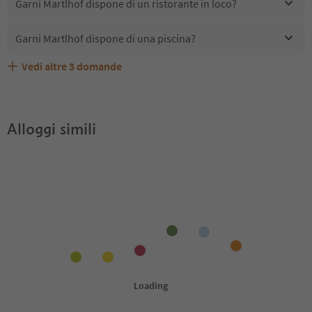
Garni Martlhof dispone di un ristorante in loco?
Garni Martlhof dispone di una piscina?
Vedi altre
3
domande
Quali servizi/attività sono disponibili presso Garni
Gli ospiti di Garni Martlhof ricevono l'Alto Adige Guest
Garni Martlhof accetta animali domestici?
Martlhof?
Pass?
Alloggi simili