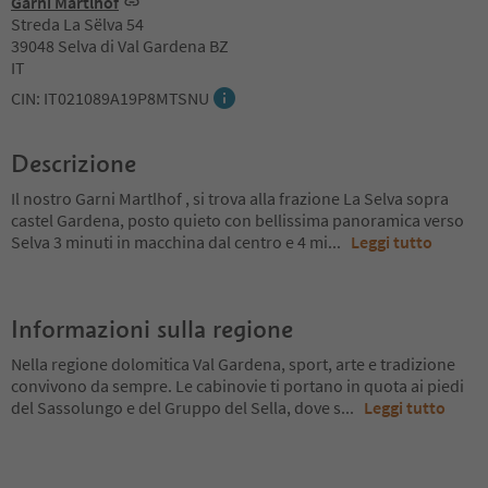
Garni Martlhof
Streda La Sëlva 54
39048 Selva di Val Gardena BZ
IT
CIN: IT021089A19P8MTSNU
Descrizione
Il nostro Garni Martlhof , si trova alla frazione La Selva sopra
castel Gardena, posto quieto con bellissima panoramica verso
Selva 3 minuti in macchina dal centro e 4 mi
...
Leggi tutto
Informazioni sulla regione
Nella regione dolomitica Val Gardena, sport, arte e tradizione
convivono da sempre. Le cabinovie ti portano in quota ai piedi
del Sassolungo e del Gruppo del Sella, dove s
...
Leggi tutto