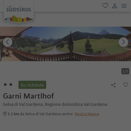
men
favoriti
user lin
1
/
5
Su richiesta
Garni Martlhof
Selva di Val Gardena, Regione dolomitica Val Gardena
1.1 km
da Selva di Val Gardena centro
Mostra Mappa