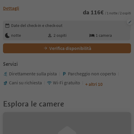
Dettagli
da
116
€
/ 1 notte / 2 ospiti
Modifica i dettagli della prenotazione
Date del check-in e check-out
notte
2
ospiti
1
camera
Verifica disponibilità
Servizi
Direttamente sulla pista
Parcheggio non coperto
Cani su richiesta
Wi-Fi gratuito
+ altri 10
Esplora le camere