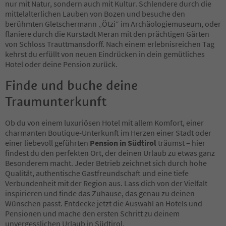
76
nur mit Natur, sondern auch mit Kultur. Schlendere durch die
77
mittelalterlichen Lauben von Bozen und besuche den
78
berühmten Gletschermann „Ötzi“ im Archäologiemuseum, oder
79
flaniere durch die Kurstadt Meran mit den prächtigen Gärten
80
von Schloss Trauttmansdorff. Nach einem erlebnisreichen Tag
81
kehrst du erfüllt von neuen Eindrücken in dein gemütliches
82
Hotel oder deine Pension zurück.
83
84
Finde und buche deine
85
Traumunterkunft
86
87
88
Ob du von einem luxuriösen Hotel mit allem Komfort, einer
89
charmanten Boutique-Unterkunft im Herzen einer Stadt oder
90
einer liebevoll geführten
Pension in Südtirol
träumst – hier
91
findest du den perfekten Ort, der deinen Urlaub zu etwas ganz
92
Besonderem macht. Jeder Betrieb zeichnet sich durch hohe
93
Qualität, authentische Gastfreundschaft und eine tiefe
94
Verbundenheit mit der Region aus. Lass dich von der Vielfalt
95
inspirieren und finde das Zuhause, das genau zu deinen
96
Wünschen passt. Entdecke jetzt die Auswahl an Hotels und
97
Pensionen und mache den ersten Schritt zu deinem
98
unvergesslichen Urlaub in Südtirol.