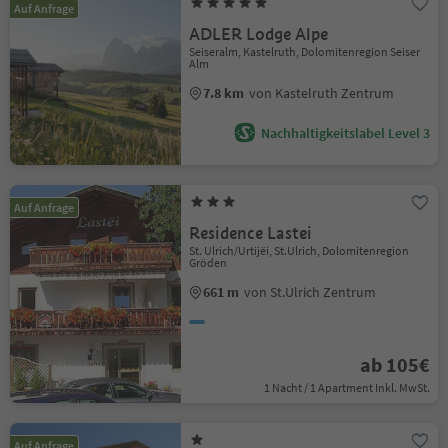
Auf Anfrage
ADLER Lodge Alpe
Seiseralm, Kastelruth, Dolomitenregion Seiser
Alm
7.8 km
von Kastelruth Zentrum
Nachhaltigkeitslabel Level 3
Auf Anfrage
Residence Lastei
St. Ulrich/Urtijëi, St.Ulrich, Dolomitenregion
Gröden
661 m
von St.Ulrich Zentrum
ab 105€
1 Nacht / 1 Apartment Inkl. MwSt.
Auf Anfrage