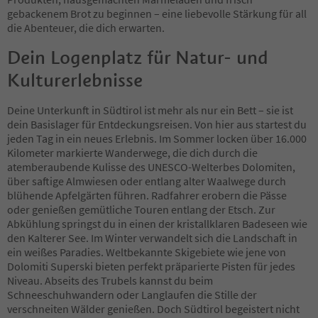
54
gebackenem Brot zu beginnen – eine liebevolle Stärkung für all
55
die Abenteuer, die dich erwarten.
56
57
Dein Logenplatz für Natur- und
58
Kulturerlebnisse
59
60
61
Deine Unterkunft in Südtirol ist mehr als nur ein Bett – sie ist
62
dein Basislager für Entdeckungsreisen. Von hier aus startest du
63
jeden Tag in ein neues Erlebnis. Im Sommer locken über 16.000
64
Kilometer markierte Wanderwege, die dich durch die
65
atemberaubende Kulisse des UNESCO-Welterbes Dolomiten,
66
über saftige Almwiesen oder entlang alter Waalwege durch
67
blühende Apfelgärten führen. Radfahrer erobern die Pässe
68
oder genießen gemütliche Touren entlang der Etsch. Zur
69
Abkühlung springst du in einen der kristallklaren Badeseen wie
70
den Kalterer See. Im Winter verwandelt sich die Landschaft in
71
ein weißes Paradies. Weltbekannte Skigebiete wie jene von
72
Dolomiti Superski bieten perfekt präparierte Pisten für jedes
73
Niveau. Abseits des Trubels kannst du beim
74
Schneeschuhwandern oder Langlaufen die Stille der
75
verschneiten Wälder genießen. Doch Südtirol begeistert nicht