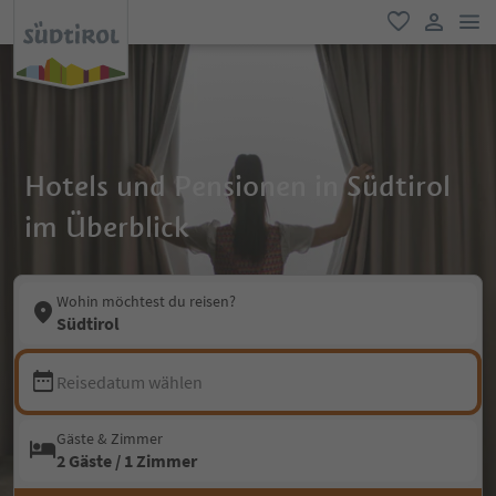
men
favorit
user lin
Hotels und Pensionen in Südtirol
im Überblick
Wohin möchtest du reisen?
Südtirol
Reisedatum wählen
Gäste & Zimmer
2 Gäste / 1 Zimmer