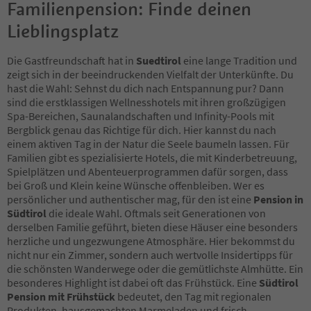
Familienpension: Finde deinen
32
33
Lieblingsplatz
34
35
Die Gastfreundschaft hat in
Suedtirol
eine lange Tradition und
36
zeigt sich in der beeindruckenden Vielfalt der Unterkünfte. Du
37
hast die Wahl: Sehnst du dich nach Entspannung pur? Dann
38
sind die erstklassigen Wellnesshotels mit ihren großzügigen
39
Spa-Bereichen, Saunalandschaften und Infinity-Pools mit
40
Bergblick genau das Richtige für dich. Hier kannst du nach
41
einem aktiven Tag in der Natur die Seele baumeln lassen. Für
42
Familien gibt es spezialisierte Hotels, die mit Kinderbetreuung,
43
Spielplätzen und Abenteuerprogrammen dafür sorgen, dass
44
bei Groß und Klein keine Wünsche offenbleiben. Wer es
45
persönlicher und authentischer mag, für den ist eine
Pension in
46
Südtirol
die ideale Wahl. Oftmals seit Generationen von
47
derselben Familie geführt, bieten diese Häuser eine besonders
48
herzliche und ungezwungene Atmosphäre. Hier bekommst du
49
nicht nur ein Zimmer, sondern auch wertvolle Insidertipps für
50
die schönsten Wanderwege oder die gemütlichste Almhütte. Ein
51
besonderes Highlight ist dabei oft das Frühstück. Eine
Südtirol
52
Pension mit Frühstück
bedeutet, den Tag mit regionalen
53
Produkten, hausgemachten Marmeladen und frisch