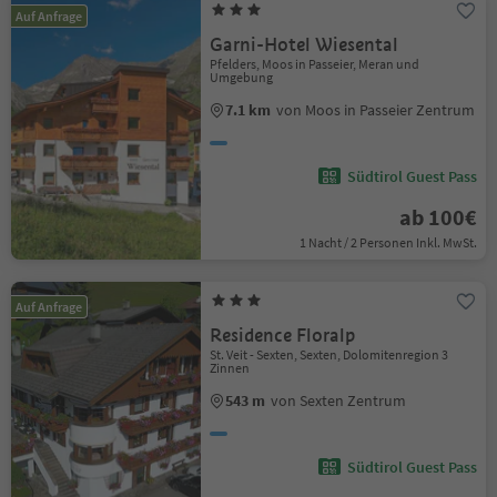
Auf Anfrage
Garni-Hotel Wiesental
Pfelders, Moos in Passeier, Meran und
Umgebung
7.1 km
von Moos in Passeier Zentrum
Südtirol Guest Pass
ab 100€
1 Nacht / 2 Personen Inkl. MwSt.
Auf Anfrage
Residence Floralp
St. Veit - Sexten, Sexten, Dolomitenregion 3
Zinnen
543 m
von Sexten Zentrum
Südtirol Guest Pass