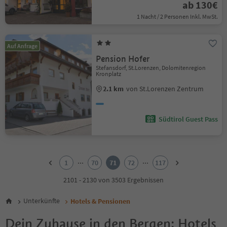
ab 130€
1 Nacht / 2 Personen Inkl. MwSt.
Auf Anfrage
Pension Hofer
Stefansdorf, St.Lorenzen, Dolomitenregion
Kronplatz
2.1 km
von St.Lorenzen Zentrum
Südtirol Guest Pass
1
2
...
...
1
70
71
72
117
3
4
2101 - 2130 von 3503 Ergebnissen
5
6
Unterkünfte
Hotels & Pensionen
7
8
Dein Zuhause in den Bergen: Hotels