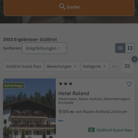
Suche
3503
Ergebnisse
- Südtirol
Empfehlungen
Sortieren:
1
Südtirol Guest Pass
Bewertungen
Kategorie
Verpflegungsa
1 aktive
Auf Anfrage
Hotel Roland
Niederrasen, Rasen-Antholz, Dolomitenregion
Kronplatz
371 m
von Rasen-Antholz Zentrum
Südtirol Guest Pass