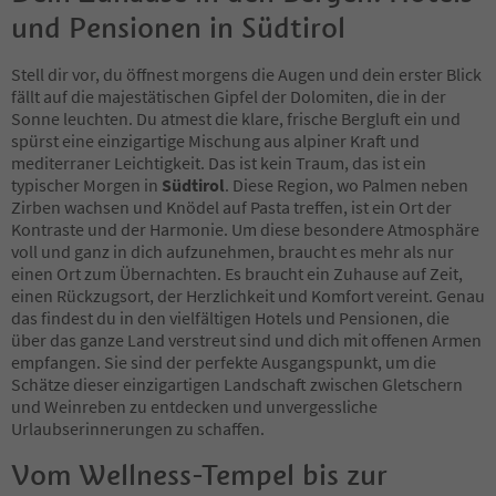
9
und Pensionen in Südtirol
10
11
12
Stell dir vor, du öffnest morgens die Augen und dein erster Blick
13
fällt auf die majestätischen Gipfel der Dolomiten, die in der
14
Sonne leuchten. Du atmest die klare, frische Bergluft ein und
15
spürst eine einzigartige Mischung aus alpiner Kraft und
16
mediterraner Leichtigkeit. Das ist kein Traum, das ist ein
17
typischer Morgen in
Südtirol
. Diese Region, wo Palmen neben
18
Zirben wachsen und Knödel auf Pasta treffen, ist ein Ort der
19
Kontraste und der Harmonie. Um diese besondere Atmosphäre
20
voll und ganz in dich aufzunehmen, braucht es mehr als nur
21
einen Ort zum Übernachten. Es braucht ein Zuhause auf Zeit,
22
einen Rückzugsort, der Herzlichkeit und Komfort vereint. Genau
23
das findest du in den vielfältigen Hotels und Pensionen, die
24
über das ganze Land verstreut sind und dich mit offenen Armen
25
empfangen. Sie sind der perfekte Ausgangspunkt, um die
26
Schätze dieser einzigartigen Landschaft zwischen Gletschern
27
und Weinreben zu entdecken und unvergessliche
28
Urlaubserinnerungen zu schaffen.
29
Vom Wellness-Tempel bis zur
30
31