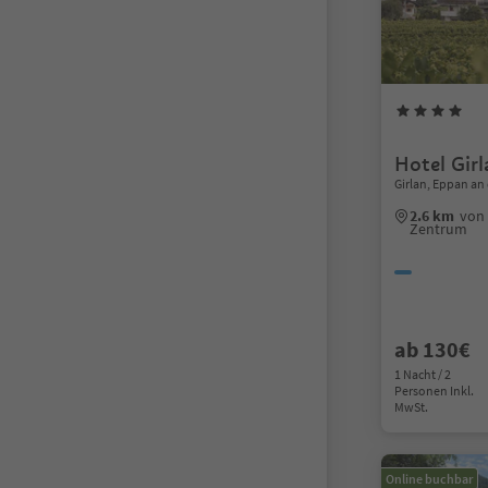
Hotel Gir
Girlan, Eppan an
2.6 km
von 
Zentrum
ab 130€
1 Nacht / 2
Personen Inkl.
MwSt.
Online buchbar