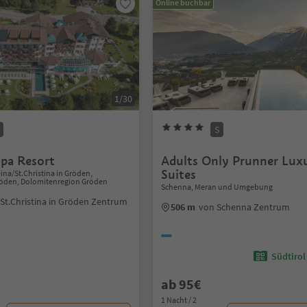
Online buchbar
1/30
S
pa Resort
Adults Only Prunner Lux
Suites
ina/St.Christina in Gröden,
Gröden, Dolomitenregion Gröden
Schenna, Meran und Umgebung
St.Christina in Gröden Zentrum
506 m
von Schenna Zentrum
Südtirol
ab 95€
1 Nacht / 2