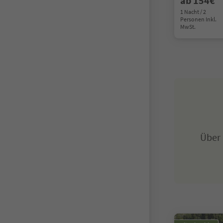
ab 154€
1 Nacht / 2
Personen Inkl.
MwSt.
Über