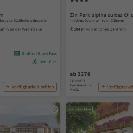
im
Zin Park alpine suites & 
instraße, Südtiroler Weinstraße
Innichen, Dolomitenregion 3 Zinnen
ramin an der Weinstraße
184 m
von Innichen Zentrum
Südtirol Guest Pass
Bett+Bike
ab 227€
1 Nacht / 1
Apartment Inkl.
Verfügbarkeit prüfen
Verfügbarkei
MwSt.
Online buchbar