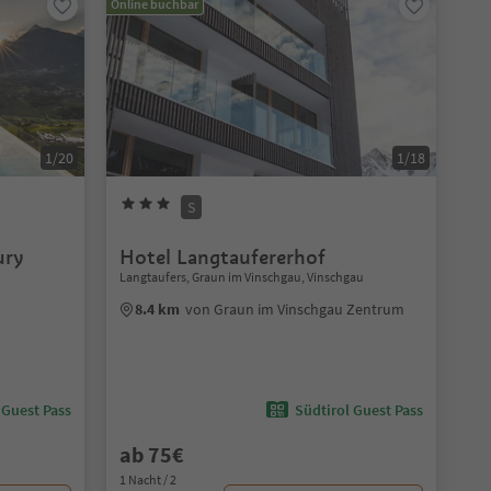
Online buchbar
1/20
1/18
S
ury
Hotel Langtaufererhof
Langtaufers, Graun im Vinschgau, Vinschgau
8.4 km
von Graun im Vinschgau Zentrum
 Guest Pass
Südtirol Guest Pass
ab 75€
1 Nacht / 2