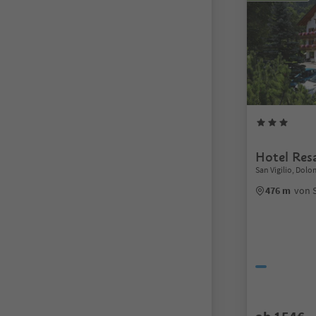
Hotel Resa
San Vigilio, Dol
476 m
von S