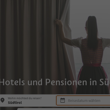
Hotels und Pensionen in Sü
Drücke die Leertaste oder Enter
Wohin möchtest du reisen?
Reisedatum wählen