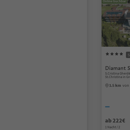
Online buchbar
S
Diamant S
S.Cristina Gherdë
St.Christina in 
1.5 km
von 
ab 222€
1 Nacht / 2