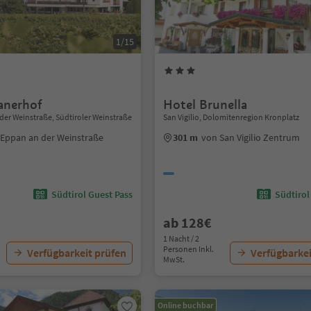
1/15
lanerhof
Hotel Brunella
 der Weinstraße, Südtiroler Weinstraße
San Vigilio, Dolomitenregion Kronplatz
Eppan an der Weinstraße
301 m
von San Vigilio Zentrum
Südtirol Guest Pass
Südtirol
ab 128€
1 Nacht / 2
Personen Inkl.
Verfügbarkeit prüfen
Verfügbarkei
MwSt.
Online buchbar