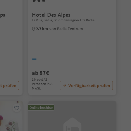
spa
Hotel Des Alpes
La Villa, Badia, Dolomitenregion Alta Badia
2.7 km
von Badia Zentrum
ab 87€
1 Nacht / 2
Personen Inkl.
t prüfen
Verfügbarkeit prüfen
MwSt.
Online buchbar