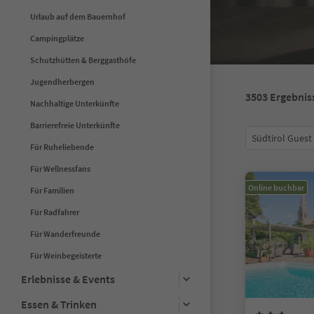
Urlaub auf dem Bauernhof
Campingplätze
Schutzhütten & Berggasthöfe
Jugendherbergen
3503
Ergebnis
Nachhaltige Unterkünfte
Barrierefreie Unterkünfte
Südtirol Guest
Für Ruheliebende
Für Wellnessfans
Online buchbar
Für Familien
Für Radfahrer
Für Wanderfreunde
Für Weinbegeisterte
Erlebnisse & Events
Essen & Trinken