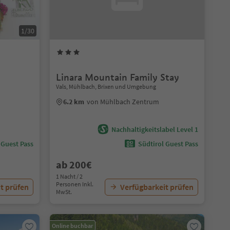
1/30
Linara Mountain Family Stay
Vals, Mühlbach, Brixen und Umgebung
6.2 km
von Mühlbach Zentrum
Nachhaltigkeitslabel Level 1
 Guest Pass
Südtirol Guest Pass
ab 200€
1 Nacht / 2
Personen Inkl.
t prüfen
Verfügbarkeit prüfen
MwSt.
Online buchbar