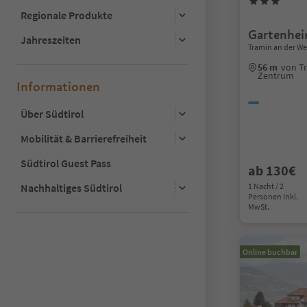
Regionale Produkte
Gartenhe
Jahreszeiten
Tramin an der We
56 m
von T
Zentrum
Informationen
Über Südtirol
Mobilität & Barrierefreiheit
Südtirol Guest Pass
ab 130€
Nachhaltiges Südtirol
1 Nacht / 2
Personen Inkl.
MwSt.
Online buchbar