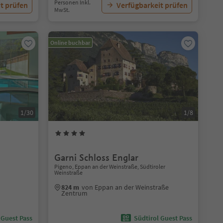
Personen Inkl.
t prüfen
Verfügbarkeit prüfen
MwSt.
Online buchbar
1/30
1/8
Garni Schloss Englar
Pigeno, Eppan an der Weinstraße, Südtiroler
Weinstraße
824 m
von Eppan an der Weinstraße
Zentrum
 Guest Pass
Südtirol Guest Pass