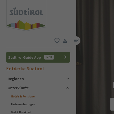
menu link
favorit
user link
Südtirol Guide App
NEU
Entdecke Südtirol
Regionen
Unterkünfte
Hotels & Pensionen
Ferienwohnungen
Bed & Breakfast