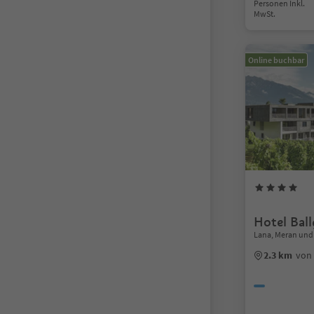
Personen Inkl.
MwSt.
Online buchbar
Hotel Bal
Lana, Meran un
2.3 km
von