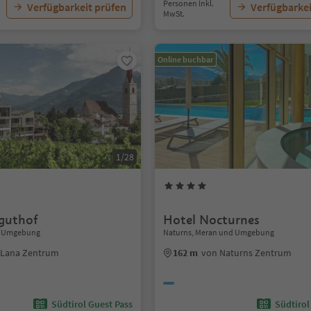
Personen Inkl.
Verfügbarkeit prüfen
Verfügbarkei
MwSt.
Online buchbar
1/28
lguthof
Hotel Nocturnes
d Umgebung
Naturns, Meran und Umgebung
 Lana Zentrum
162 m
von Naturns Zentrum
Südtirol Guest Pass
Südtirol