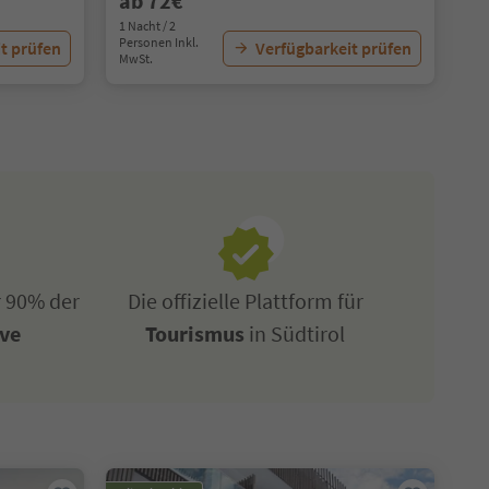
ab 72€
1 Nacht / 2
Personen Inkl.
t prüfen
Verfügbarkeit prüfen
MwSt.
r 90% der
Die offizielle Plattform für
ive
Tourismus
in Südtirol