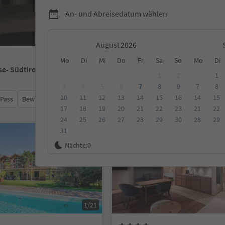
An- und Abreisedatum wählen
August
Mo
Di
Mi
Do
Fr
Sa
So
Mo
Di
se
- Südtirol
1
2
1
3
4
5
6
7
8
9
7
8
10
11
12
13
14
15
16
14
15
 Pass
Bewertungen
Kategorie
Verpflegungsart
Nachhalti
17
18
19
20
21
22
23
21
22
24
25
26
27
28
29
30
28
29
31
Online buchbar
Nächte:
0
1/21