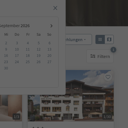
September
Mi
Do
Fr
Sa
So
Empfehlungen
Sortieren:
2
3
4
5
6
9
10
11
12
13
1
16
17
18
19
20
Filtern
ge Unterkunft
1 aktiver Filter
23
24
25
26
27
30
Online buchbar
1/3
1/30