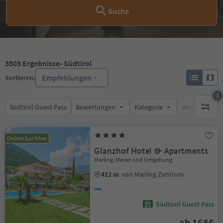
Suche
3503
Ergebnisse
- Südtirol
Empfehlungen
Sortieren:
1
Südtirol Guest Pass
Bewertungen
Kategorie
Verpflegungsa
1 aktive
Online buchbar
Glanzhof Hotel & Apartments
Marling, Meran und Umgebung
412 m
von Marling Zentrum
Südtirol Guest Pass
ab 168€