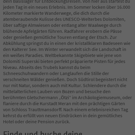
dein Basislager für Entdeckungsreisen. Von hier aus startest du
63
jeden Tag in ein neues Erlebnis. Im Sommer locken über 16.000
64
Kilometer markierte Wanderwege, die dich durch die
65
atemberaubende Kulisse des UNESCO-Welterbes Dolomiten,
66
über saftige Almwiesen oder entlang alter Waalwege durch
67
blühende Apfelgärten führen. Radfahrer erobern die Pässe
68
oder genießen gemütliche Touren entlang der Etsch. Zur
69
Abkühlung springst du in einen der kristallklaren Badeseen wie
70
den Kalterer See. Im Winter verwandelt sich die Landschaft in
71
ein weißes Paradies. Weltbekannte Skigebiete wie jene von
72
Dolomiti Superski bieten perfekt präparierte Pisten für jedes
73
Niveau. Abseits des Trubels kannst du beim
74
Schneeschuhwandern oder Langlaufen die Stille der
75
verschneiten Wälder genießen. Doch Südtirol begeistert nicht
76
nur mit Natur, sondern auch mit Kultur. Schlendere durch die
77
mittelalterlichen Lauben von Bozen und besuche den
78
berühmten Gletschermann „Ötzi“ im Archäologiemuseum, oder
79
flaniere durch die Kurstadt Meran mit den prächtigen Gärten
80
von Schloss Trauttmansdorff. Nach einem erlebnisreichen Tag
81
kehrst du erfüllt von neuen Eindrücken in dein gemütliches
82
Hotel oder deine Pension zurück.
83
84
Finde und buche deine