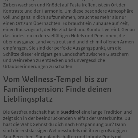
18
Zirben wachsen und Knödel auf Pasta treffen, ist ein Ort der
19
Kontraste und der Harmonie. Um diese besondere Atmosphäre
20
voll und ganz in dich aufzunehmen, braucht es mehr als nur
21
einen Ort zum Übernachten. Es braucht ein Zuhause auf Zeit,
22
einen Rückzugsort, der Herzlichkeit und Komfort vereint. Genau
23
das findest du in den vielfältigen Hotels und Pensionen, die
24
über das ganze Land verstreut sind und dich mit offenen Armen
25
empfangen. Sie sind der perfekte Ausgangspunkt, um die
26
Schätze dieser einzigartigen Landschaft zwischen Gletschern
27
und Weinreben zu entdecken und unvergessliche
28
Urlaubserinnerungen zu schaffen.
29
Vom Wellness-Tempel bis zur
30
31
Familienpension: Finde deinen
32
33
Lieblingsplatz
34
35
Die Gastfreundschaft hat in
Suedtirol
eine lange Tradition und
36
zeigt sich in der beeindruckenden Vielfalt der Unterkünfte. Du
37
hast die Wahl: Sehnst du dich nach Entspannung pur? Dann
38
sind die erstklassigen Wellnesshotels mit ihren großzügigen
39
Spa-Bereichen, Saunalandschaften und Infinity-Pools mit