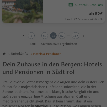
Südtirol Guest Pass
ab 82€
1 Nacht / 2 Personen Inkl. MwSt.
1
2
...
...
1
50
51
52
117
3
4
1501 - 1530 von 3503 Ergebnissen
5
6
Unterkünfte
Hotels & Pensionen
7
8
Dein Zuhause in den Bergen: Hotels
9
und Pensionen in Südtirol
10
11
12
Stell dir vor, du öffnest morgens die Augen und dein erster Blick
13
fällt auf die majestätischen Gipfel der Dolomiten, die in der
14
Sonne leuchten. Du atmest die klare, frische Bergluft ein und
15
spürst eine einzigartige Mischung aus alpiner Kraft und
16
mediterraner Leichtigkeit. Das ist kein Traum, das ist ein
17
typischer Morgen in
Südtirol
. Diese Region, wo Palmen neben