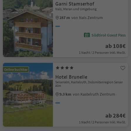
Garni Stamserhof
Nals, Meran und Umgebung
287 m
von Nals Zentrum
Südtirol Guest Pass
ab 108€
1 Nacht / 2 Personen Inkl. MwSt.
Online buchbar
Hotel Brunelle
Seiseralm, Kastelruth, Dolomitenregion Seiser
Alm
9.3 km
von Kastelruth Zentrum
ab 284€
1 Nacht / 2 Personen Inkl. MwSt.