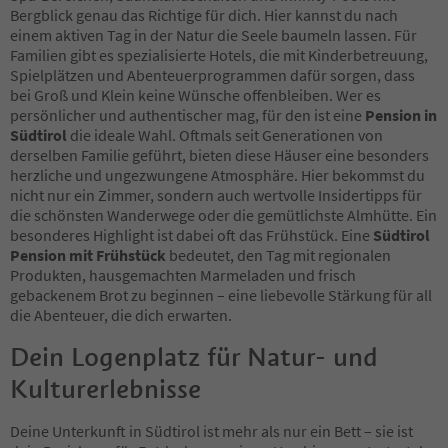
40
Bergblick genau das Richtige für dich. Hier kannst du nach
41
einem aktiven Tag in der Natur die Seele baumeln lassen. Für
42
Familien gibt es spezialisierte Hotels, die mit Kinderbetreuung,
43
Spielplätzen und Abenteuerprogrammen dafür sorgen, dass
44
bei Groß und Klein keine Wünsche offenbleiben. Wer es
45
persönlicher und authentischer mag, für den ist eine
Pension in
46
Südtirol
die ideale Wahl. Oftmals seit Generationen von
47
derselben Familie geführt, bieten diese Häuser eine besonders
48
herzliche und ungezwungene Atmosphäre. Hier bekommst du
49
nicht nur ein Zimmer, sondern auch wertvolle Insidertipps für
50
die schönsten Wanderwege oder die gemütlichste Almhütte. Ein
51
besonderes Highlight ist dabei oft das Frühstück. Eine
Südtirol
52
Pension mit Frühstück
bedeutet, den Tag mit regionalen
53
Produkten, hausgemachten Marmeladen und frisch
54
gebackenem Brot zu beginnen – eine liebevolle Stärkung für all
55
die Abenteuer, die dich erwarten.
56
57
Dein Logenplatz für Natur- und
58
Kulturerlebnisse
59
60
61
Deine Unterkunft in Südtirol ist mehr als nur ein Bett – sie ist
62