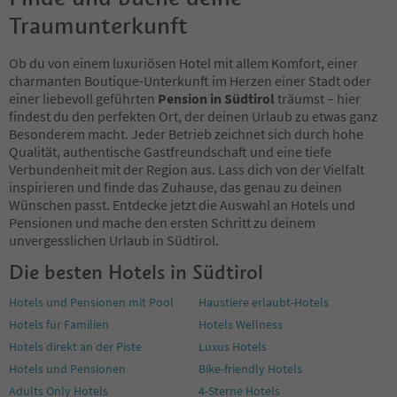
85
Traumunterkunft
86
87
88
Ob du von einem luxuriösen Hotel mit allem Komfort, einer
89
charmanten Boutique-Unterkunft im Herzen einer Stadt oder
90
einer liebevoll geführten
Pension in Südtirol
träumst – hier
91
findest du den perfekten Ort, der deinen Urlaub zu etwas ganz
92
Besonderem macht. Jeder Betrieb zeichnet sich durch hohe
93
Qualität, authentische Gastfreundschaft und eine tiefe
94
Verbundenheit mit der Region aus. Lass dich von der Vielfalt
95
inspirieren und finde das Zuhause, das genau zu deinen
96
Wünschen passt. Entdecke jetzt die Auswahl an Hotels und
97
Pensionen und mache den ersten Schritt zu deinem
98
unvergesslichen Urlaub in Südtirol.
99
Die besten Hotels in Südtirol
100
101
Hotels und Pensionen mit Pool
Haustiere erlaubt-Hotels
102
Hotels für Familien
Hotels Wellness
103
104
Hotels direkt an der Piste
Luxus Hotels
105
Hotels und Pensionen
Bike-friendly Hotels
106
Adults Only Hotels
4-Sterne Hotels