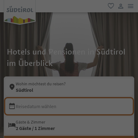
men
favorit
user lin
Hotels und Pensionen in Südtirol
im Überblick
Wohin möchtest du reisen?
Südtirol
Reisedatum wählen
Gäste & Zimmer
2 Gäste / 1 Zimmer