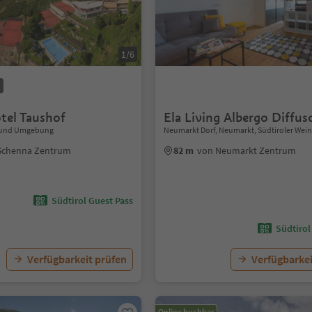
1/6
tel Taushof
Ela Living Albergo Diffus
 und Umgebung
Neumarkt Dorf, Neumarkt, Südtiroler Wei
Schenna Zentrum
82 m
von Neumarkt Zentrum
Südtirol Guest Pass
Südtirol
Verfügbarkeit prüfen
Verfügbarkei
Online buchbar