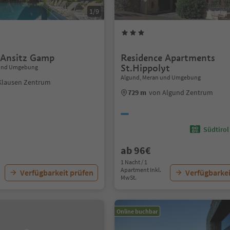
1/9
 Ansitz Gamp
Residence Apartments
St.Hippolyt
 und Umgebung
Algund, Meran und Umgebung
Klausen Zentrum
729 m
von Algund Zentrum
Südtirol
ab 96€
1 Nacht / 1
Apartment Inkl.
Verfügbarkeit prüfen
Verfügbarkei
MwSt.
Online buchbar