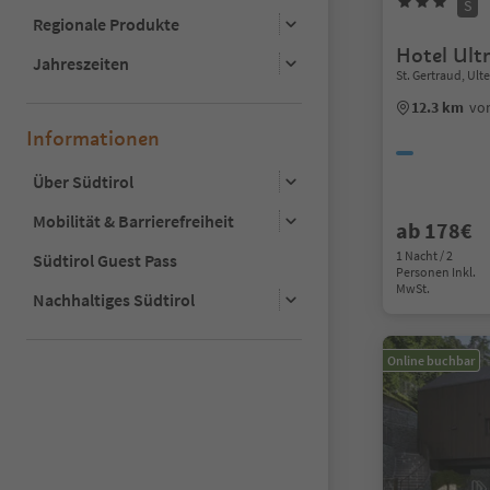
S
Regionale Produkte
Hotel Ult
Jahreszeiten
St. Gertraud, U
12.3 km
vo
Informationen
Über Südtirol
Mobilität & Barrierefreiheit
ab 178€
1 Nacht / 2
Südtirol Guest Pass
Personen Inkl.
MwSt.
Nachhaltiges Südtirol
Online buchbar