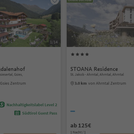
1/14
dalenahof
STOANA Residence
iesertal, Gsies,
St. Jakob - Ahrntal, Ahrntal, Ahrntal
 Gsies Zentrum
3.0 km
von Ahrntal Zentrum
Nachhaltigkeitslabel Level 2
Südtirol Guest Pass
ab 125€
1 Nacht / 1