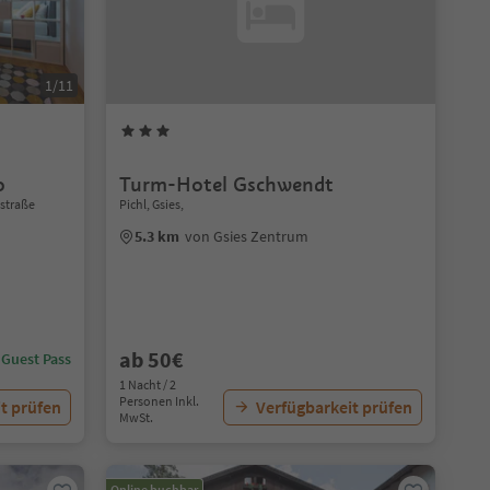
1/11
o
Turm-Hotel Gschwendt
nstraße
Pichl, Gsies,
5.3 km
von Gsies Zentrum
ab 50€
 Guest Pass
1 Nacht / 2
Personen Inkl.
t prüfen
Verfügbarkeit prüfen
MwSt.
Online buchbar