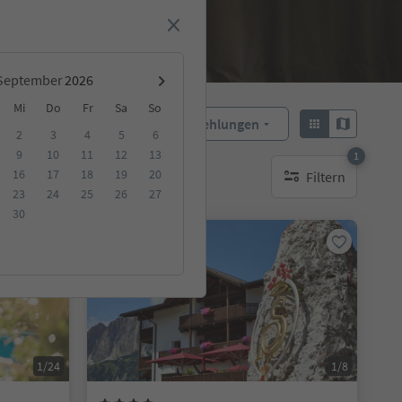
September
Mi
Do
Fr
Sa
So
Empfehlungen
Sortieren:
2
3
4
5
6
9
10
11
12
13
1
16
17
18
19
20
Filtern
ge Unterkunft
1 aktiver Filter
23
24
25
26
27
30
Online buchbar
1/24
1/8