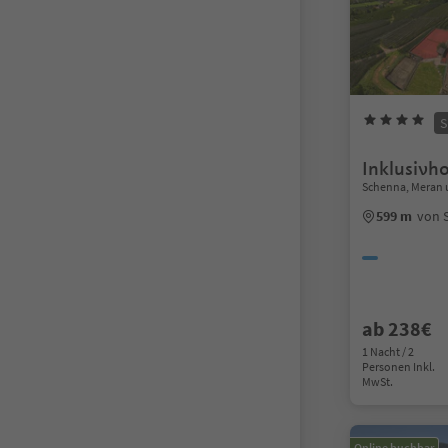
S
Inklusivho
Schenna, Meran
599 m
von 
ab 238€
1 Nacht / 2
Personen Inkl.
MwSt.
Online buchbar