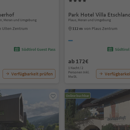
nerhof
Park Hotel Villa Etschlan
lten, Meran und Umgebung
Plaus, Meran und Umgebung
n Ulten Zentrum
112 m
von Plaus Zentrum
Südtirol Guest Pass
Südtirol
ab 172€
1 Nacht / 2
Personen Inkl.
Verfügbarkeit prüfen
Verfügbarkei
MwSt.
Online buchbar