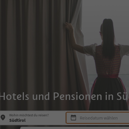
Hotels und Pensionen in Sü
Drücke die Leertaste oder Enter
Wohin möchtest du reisen?
Reisedatum wählen