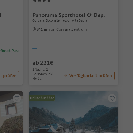
d
Panorama Sporthotel & Dep.
Corvara, Dolomitenregion Alta Badia
841 m
von Corvara Zentrum
 Guest Pass
ab 222€
1 Nacht / 2
Personen Inkl.
t prüfen
Verfügbarkeit prüfen
MwSt.
Online buchbar