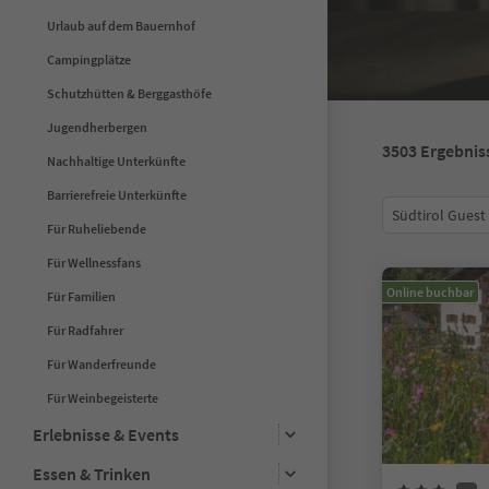
Urlaub auf dem Bauernhof
Campingplätze
Schutzhütten & Berggasthöfe
Jugendherbergen
3503
Ergebnis
Nachhaltige Unterkünfte
Barrierefreie Unterkünfte
Südtirol Guest
Für Ruheliebende
Für Wellnessfans
Online buchbar
Für Familien
Für Radfahrer
Für Wanderfreunde
Für Weinbegeisterte
Erlebnisse & Events
Essen & Trinken