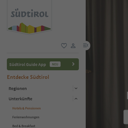
menu link
favorit
user link
Südtirol Guide App
NEU
Entdecke Südtirol
Regionen
Unterkünfte
Hotels & Pensionen
Ferienwohnungen
Bed & Breakfast