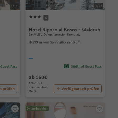
1/11
1/22
S
Hotel Riposo al Bosco - Waldruh
San Vigilio, Dolomitenregion Kronplatz
599 m
von San Vigilio Zentrum
 Guest Pass
Südtirol Guest Pass
ab 160€
1 Nacht / 2
Personen Inkl.
t prüfen
Verfügbarkeit prüfen
MwSt.
Online buchbar