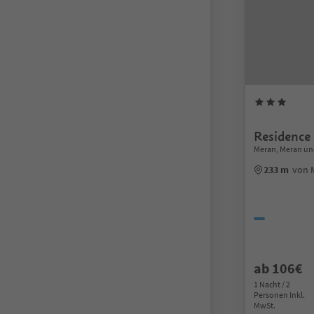
Residence
Meran, Meran u
233 m
von 
ab 106€
1 Nacht / 2
Personen Inkl.
MwSt.