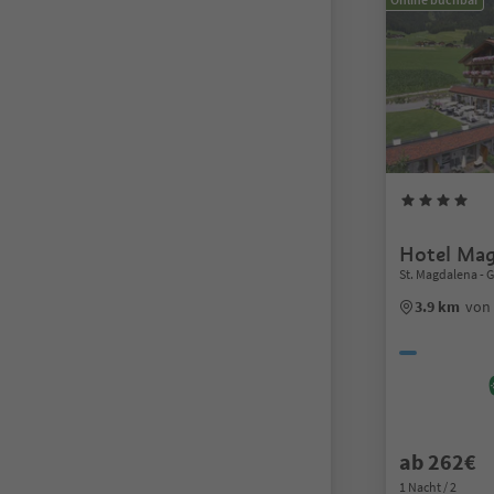
Hotel Mag
St. Magdalena - Gs
3.9 km
von
ab 262€
1 Nacht / 2