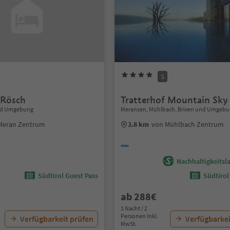
S
 Rösch
Tratterhof Mountain Sky
nd Umgebung
Meransen, Mühlbach, Brixen und Umgeb
Meran Zentrum
2.8 km
von Mühlbach Zentrum
Nachhaltigkeitsla
Südtirol Guest Pass
Südtirol
ab 288€
1 Nacht / 2
Personen Inkl.
Verfügbarkeit prüfen
Verfügbarkei
MwSt.