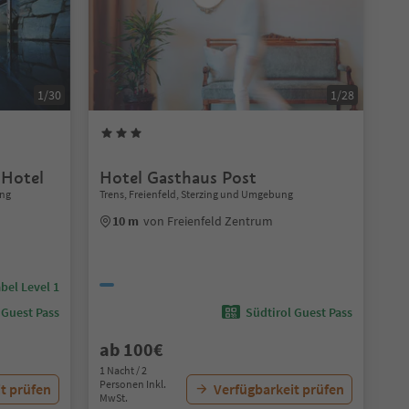
1/30
1/28
 Hotel
Hotel Gasthaus Post
ung
Trens, Freienfeld, Sterzing und Umgebung
10 m
von Freienfeld Zentrum
bel Level 1
 Guest Pass
Südtirol Guest Pass
ab 100€
1 Nacht / 2
Personen Inkl.
t prüfen
Verfügbarkeit prüfen
MwSt.