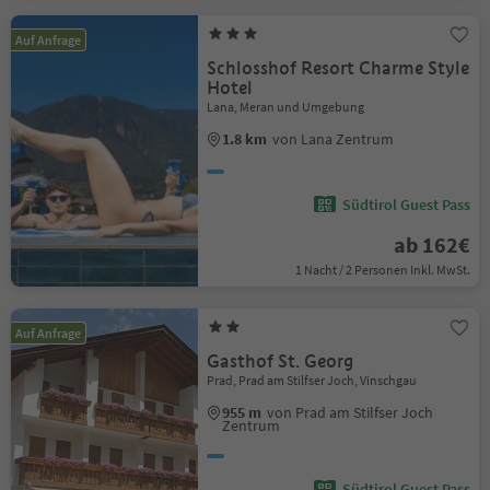
Auf Anfrage
Schlosshof Resort Charme Style
Hotel
Lana, Meran und Umgebung
1.8 km
von Lana Zentrum
Südtirol Guest Pass
ab 162€
1 Nacht / 2 Personen Inkl. MwSt.
Auf Anfrage
Gasthof St. Georg
Prad, Prad am Stilfser Joch, Vinschgau
955 m
von Prad am Stilfser Joch
Zentrum
Südtirol Guest Pass