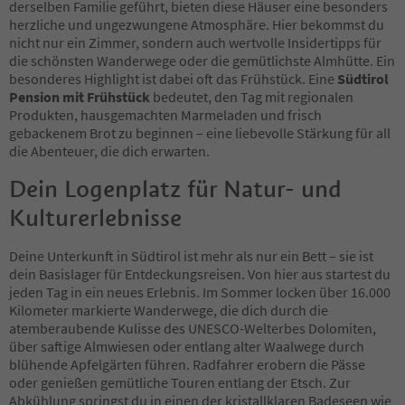
derselben Familie geführt, bieten diese Häuser eine besonders
48
herzliche und ungezwungene Atmosphäre. Hier bekommst du
49
nicht nur ein Zimmer, sondern auch wertvolle Insidertipps für
50
die schönsten Wanderwege oder die gemütlichste Almhütte. Ein
51
besonderes Highlight ist dabei oft das Frühstück. Eine
Südtirol
52
Pension mit Frühstück
bedeutet, den Tag mit regionalen
53
Produkten, hausgemachten Marmeladen und frisch
54
gebackenem Brot zu beginnen – eine liebevolle Stärkung für all
55
die Abenteuer, die dich erwarten.
56
57
Dein Logenplatz für Natur- und
58
Kulturerlebnisse
59
60
61
Deine Unterkunft in Südtirol ist mehr als nur ein Bett – sie ist
62
dein Basislager für Entdeckungsreisen. Von hier aus startest du
63
jeden Tag in ein neues Erlebnis. Im Sommer locken über 16.000
64
Kilometer markierte Wanderwege, die dich durch die
65
atemberaubende Kulisse des UNESCO-Welterbes Dolomiten,
66
über saftige Almwiesen oder entlang alter Waalwege durch
67
blühende Apfelgärten führen. Radfahrer erobern die Pässe
68
oder genießen gemütliche Touren entlang der Etsch. Zur
69
Abkühlung springst du in einen der kristallklaren Badeseen wie