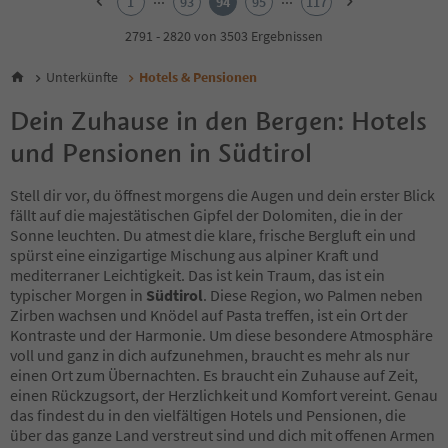
1
93
94
95
117
3
4
2791 - 2820 von 3503 Ergebnissen
5
6
Unterkünfte
Hotels & Pensionen
7
8
Dein Zuhause in den Bergen: Hotels
9
und Pensionen in Südtirol
10
11
12
Stell dir vor, du öffnest morgens die Augen und dein erster Blick
13
fällt auf die majestätischen Gipfel der Dolomiten, die in der
14
Sonne leuchten. Du atmest die klare, frische Bergluft ein und
15
spürst eine einzigartige Mischung aus alpiner Kraft und
16
mediterraner Leichtigkeit. Das ist kein Traum, das ist ein
17
typischer Morgen in
Südtirol
. Diese Region, wo Palmen neben
18
Zirben wachsen und Knödel auf Pasta treffen, ist ein Ort der
19
Kontraste und der Harmonie. Um diese besondere Atmosphäre
20
voll und ganz in dich aufzunehmen, braucht es mehr als nur
21
einen Ort zum Übernachten. Es braucht ein Zuhause auf Zeit,
22
einen Rückzugsort, der Herzlichkeit und Komfort vereint. Genau
23
das findest du in den vielfältigen Hotels und Pensionen, die
24
über das ganze Land verstreut sind und dich mit offenen Armen