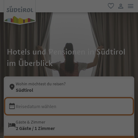
men
favorit
user lin
Hotels und Pensionen in Südtirol
im Überblick
Wohin möchtest du reisen?
Südtirol
Reisedatum wählen
Gäste & Zimmer
2 Gäste / 1 Zimmer