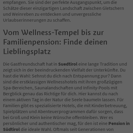
25
empfangen. Sie sind der perfekte Ausgangspunkt, um die
26
Schätze dieser einzigartigen Landschaft zwischen Gletschern
27
und Weinreben zu entdecken und unvergessliche
28
Urlaubserinnerungen zu schaffen.
29
Vom Wellness-Tempel bis zur
30
31
Familienpension: Finde deinen
32
33
Lieblingsplatz
34
35
Die Gastfreundschaft hat in
Suedtirol
eine lange Tradition und
36
zeigt sich in der beeindruckenden Vielfalt der Unterkünfte. Du
37
hast die Wahl: Sehnst du dich nach Entspannung pur? Dann
38
sind die erstklassigen Wellnesshotels mit ihren großzügigen
39
Spa-Bereichen, Saunalandschaften und Infinity-Pools mit
40
Bergblick genau das Richtige für dich. Hier kannst du nach
41
einem aktiven Tag in der Natur die Seele baumeln lassen. Für
42
Familien gibt es spezialisierte Hotels, die mit Kinderbetreuung,
43
Spielplätzen und Abenteuerprogrammen dafür sorgen, dass
44
bei Groß und Klein keine Wünsche offenbleiben. Wer es
45
persönlicher und authentischer mag, für den ist eine
Pension in
46
Südtirol
die ideale Wahl. Oftmals seit Generationen von
47