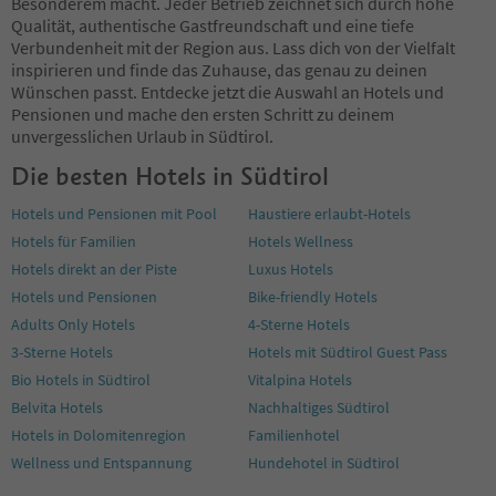
92
Besonderem macht. Jeder Betrieb zeichnet sich durch hohe
93
Qualität, authentische Gastfreundschaft und eine tiefe
94
Verbundenheit mit der Region aus. Lass dich von der Vielfalt
95
inspirieren und finde das Zuhause, das genau zu deinen
96
Wünschen passt. Entdecke jetzt die Auswahl an Hotels und
97
Pensionen und mache den ersten Schritt zu deinem
98
unvergesslichen Urlaub in Südtirol.
99
Die besten Hotels in Südtirol
100
101
Hotels und Pensionen mit Pool
Haustiere erlaubt-Hotels
102
Hotels für Familien
Hotels Wellness
103
104
Hotels direkt an der Piste
Luxus Hotels
105
Hotels und Pensionen
Bike-friendly Hotels
106
Adults Only Hotels
4-Sterne Hotels
107
3-Sterne Hotels
Hotels mit Südtirol Guest Pass
108
109
Bio Hotels in Südtirol
Vitalpina Hotels
110
Belvita Hotels
Nachhaltiges Südtirol
111
Hotels in Dolomitenregion
Familienhotel
112
Wellness und Entspannung
Hundehotel in Südtirol
113
114