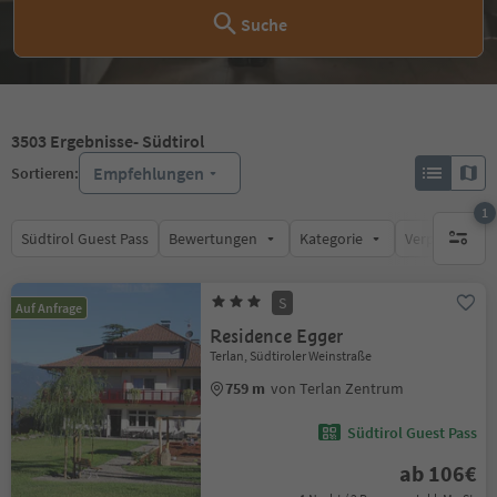
Suche
3503
Ergebnisse
- Südtirol
Empfehlungen
Sortieren:
1
Südtirol Guest Pass
Bewertungen
Kategorie
Verpflegungsa
1 aktive
S
Auf Anfrage
Residence Egger
Terlan, Südtiroler Weinstraße
759 m
von Terlan Zentrum
Südtirol Guest Pass
ab 106€