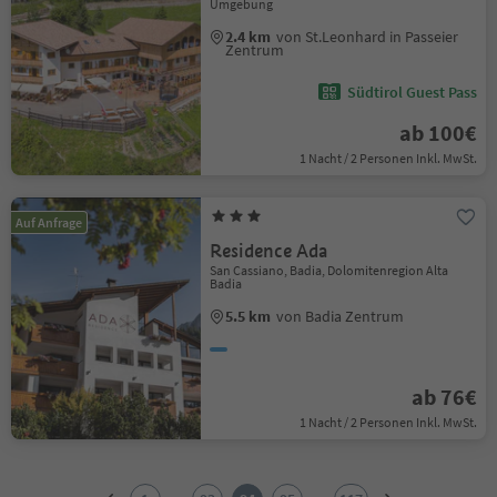
Umgebung
2.4 km
von St.Leonhard in Passeier
Zentrum
Südtirol Guest Pass
ab 100€
1 Nacht / 2 Personen Inkl. MwSt.
Auf Anfrage
Residence Ada
San Cassiano, Badia, Dolomitenregion Alta
Badia
5.5 km
von Badia Zentrum
ab 76€
1 Nacht / 2 Personen Inkl. MwSt.
1
2
...
...