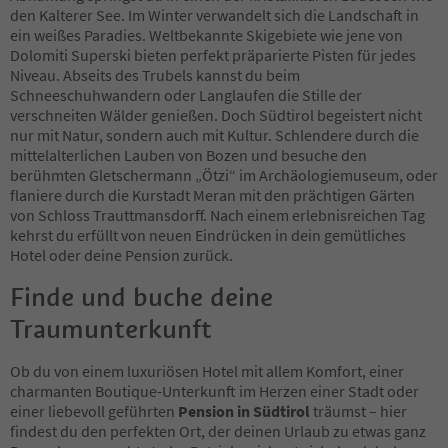
70
den Kalterer See. Im Winter verwandelt sich die Landschaft in
71
ein weißes Paradies. Weltbekannte Skigebiete wie jene von
72
Dolomiti Superski bieten perfekt präparierte Pisten für jedes
73
Niveau. Abseits des Trubels kannst du beim
74
Schneeschuhwandern oder Langlaufen die Stille der
75
verschneiten Wälder genießen. Doch Südtirol begeistert nicht
76
nur mit Natur, sondern auch mit Kultur. Schlendere durch die
77
mittelalterlichen Lauben von Bozen und besuche den
78
berühmten Gletschermann „Ötzi“ im Archäologiemuseum, oder
79
flaniere durch die Kurstadt Meran mit den prächtigen Gärten
80
von Schloss Trauttmansdorff. Nach einem erlebnisreichen Tag
81
kehrst du erfüllt von neuen Eindrücken in dein gemütliches
82
Hotel oder deine Pension zurück.
83
84
Finde und buche deine
85
Traumunterkunft
86
87
88
Ob du von einem luxuriösen Hotel mit allem Komfort, einer
89
charmanten Boutique-Unterkunft im Herzen einer Stadt oder
90
einer liebevoll geführten
Pension in Südtirol
träumst – hier
91
findest du den perfekten Ort, der deinen Urlaub zu etwas ganz