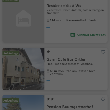
Residence Vis à Vis
Niederrasen, Rasen-Antholz, Dolomitenregion
Kronplatz
114 m
von Rasen-Antholz Zentrum
Südtirol Guest Pass
Auf Anfrage
Garni Cafè Bar Ortler
Prad, Prad am Stilfser Joch, Vinschgau
66 m
von Prad am Stilfser Joch
Zentrum
Auf Anfrage
Pension Baumgartnerhof