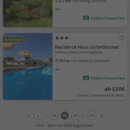
1.7 km
von Olang Zentrum
Südtirol Guest Pass
Auf Anfrage
Residence Haus Unterthurner
Schenna, Meran und Umgebung
767 m
von Schenna Zentrum
Südtirol Guest Pass
ab 110€
1 Nacht / 1 Apartment Inkl. MwSt.
1
2
...
...
1
94
95
96
117
3
4
2821 - 2850 von 3503 Ergebnissen