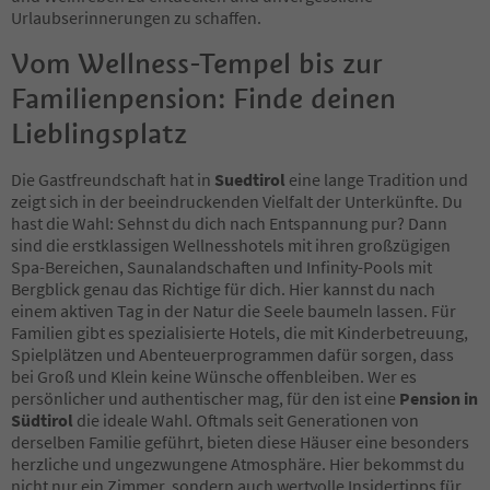
28
Urlaubserinnerungen zu schaffen.
29
Vom Wellness-Tempel bis zur
30
31
Familienpension: Finde deinen
32
33
Lieblingsplatz
34
35
Die Gastfreundschaft hat in
Suedtirol
eine lange Tradition und
36
zeigt sich in der beeindruckenden Vielfalt der Unterkünfte. Du
37
hast die Wahl: Sehnst du dich nach Entspannung pur? Dann
38
sind die erstklassigen Wellnesshotels mit ihren großzügigen
39
Spa-Bereichen, Saunalandschaften und Infinity-Pools mit
40
Bergblick genau das Richtige für dich. Hier kannst du nach
41
einem aktiven Tag in der Natur die Seele baumeln lassen. Für
42
Familien gibt es spezialisierte Hotels, die mit Kinderbetreuung,
43
Spielplätzen und Abenteuerprogrammen dafür sorgen, dass
44
bei Groß und Klein keine Wünsche offenbleiben. Wer es
45
persönlicher und authentischer mag, für den ist eine
Pension in
46
Südtirol
die ideale Wahl. Oftmals seit Generationen von
47
derselben Familie geführt, bieten diese Häuser eine besonders
48
herzliche und ungezwungene Atmosphäre. Hier bekommst du
49
nicht nur ein Zimmer, sondern auch wertvolle Insidertipps für