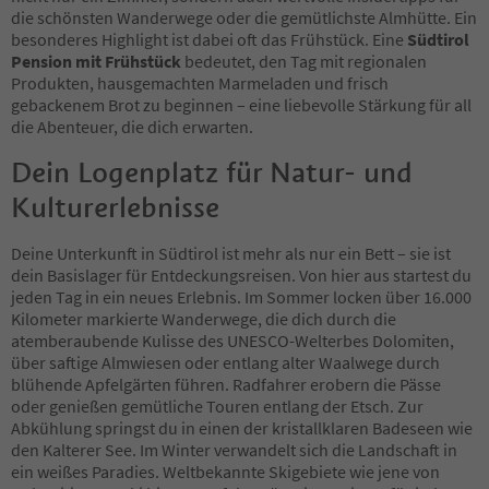
50
die schönsten Wanderwege oder die gemütlichste Almhütte. Ein
51
besonderes Highlight ist dabei oft das Frühstück. Eine
Südtirol
52
Pension mit Frühstück
bedeutet, den Tag mit regionalen
53
Produkten, hausgemachten Marmeladen und frisch
54
gebackenem Brot zu beginnen – eine liebevolle Stärkung für all
55
die Abenteuer, die dich erwarten.
56
57
Dein Logenplatz für Natur- und
58
Kulturerlebnisse
59
60
61
Deine Unterkunft in Südtirol ist mehr als nur ein Bett – sie ist
62
dein Basislager für Entdeckungsreisen. Von hier aus startest du
63
jeden Tag in ein neues Erlebnis. Im Sommer locken über 16.000
64
Kilometer markierte Wanderwege, die dich durch die
65
atemberaubende Kulisse des UNESCO-Welterbes Dolomiten,
66
über saftige Almwiesen oder entlang alter Waalwege durch
67
blühende Apfelgärten führen. Radfahrer erobern die Pässe
68
oder genießen gemütliche Touren entlang der Etsch. Zur
69
Abkühlung springst du in einen der kristallklaren Badeseen wie
70
den Kalterer See. Im Winter verwandelt sich die Landschaft in
71
ein weißes Paradies. Weltbekannte Skigebiete wie jene von
72