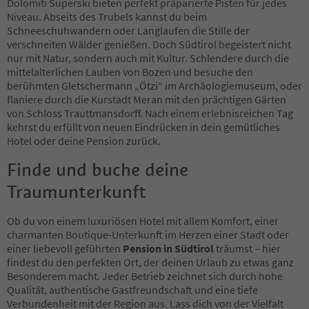
Dolomiti Superski bieten perfekt präparierte Pisten für jedes
73
Niveau. Abseits des Trubels kannst du beim
74
Schneeschuhwandern oder Langlaufen die Stille der
75
verschneiten Wälder genießen. Doch Südtirol begeistert nicht
76
nur mit Natur, sondern auch mit Kultur. Schlendere durch die
77
mittelalterlichen Lauben von Bozen und besuche den
78
berühmten Gletschermann „Ötzi“ im Archäologiemuseum, oder
79
flaniere durch die Kurstadt Meran mit den prächtigen Gärten
80
von Schloss Trauttmansdorff. Nach einem erlebnisreichen Tag
81
kehrst du erfüllt von neuen Eindrücken in dein gemütliches
82
Hotel oder deine Pension zurück.
83
84
Finde und buche deine
85
Traumunterkunft
86
87
88
Ob du von einem luxuriösen Hotel mit allem Komfort, einer
89
charmanten Boutique-Unterkunft im Herzen einer Stadt oder
90
einer liebevoll geführten
Pension in Südtirol
träumst – hier
91
findest du den perfekten Ort, der deinen Urlaub zu etwas ganz
92
Besonderem macht. Jeder Betrieb zeichnet sich durch hohe
93
Qualität, authentische Gastfreundschaft und eine tiefe
94
Verbundenheit mit der Region aus. Lass dich von der Vielfalt