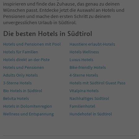
95
inspirieren und finde das Zuhause, das genau zu deinen
96
Wünschen passt. Entdecke jetzt die Auswahl an Hotels und
97
Pensionen und mache den ersten Schritt zu deinem
98
unvergesslichen Urlaub in Südtirol.
99
Die besten Hotels in Südtirol
100
101
Hotels und Pensionen mit Pool
Haustiere erlaubt-Hotels
102
Hotels für Familien
Hotels Wellness
103
104
Hotels direkt an der Piste
Luxus Hotels
105
Hotels und Pensionen
Bike-friendly Hotels
106
Adults Only Hotels
4-Sterne Hotels
107
3-Sterne Hotels
Hotels mit Südtirol Guest Pass
108
109
Bio Hotels in Südtirol
Vitalpina Hotels
110
Belvita Hotels
Nachhaltiges Südtirol
111
Hotels in Dolomitenregion
Familienhotel
112
Wellness und Entspannung
Hundehotel in Südtirol
113
114
115
116