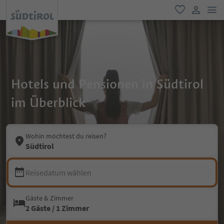
men
favorit
user lin
Hotels und Pensionen in Südtirol
im Überblick
Wohin möchtest du reisen?
Südtirol
Reisedatum wählen
Gäste & Zimmer
2 Gäste / 1 Zimmer