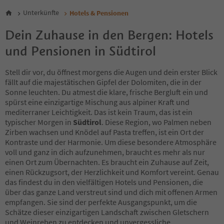
5
6
Unterkünfte
Hotels & Pensionen
7
8
Dein Zuhause in den Bergen: Hotels
9
und Pensionen in Südtirol
10
11
12
Stell dir vor, du öffnest morgens die Augen und dein erster Blick
13
fällt auf die majestätischen Gipfel der Dolomiten, die in der
14
Sonne leuchten. Du atmest die klare, frische Bergluft ein und
15
spürst eine einzigartige Mischung aus alpiner Kraft und
16
mediterraner Leichtigkeit. Das ist kein Traum, das ist ein
17
typischer Morgen in
Südtirol
. Diese Region, wo Palmen neben
18
Zirben wachsen und Knödel auf Pasta treffen, ist ein Ort der
19
Kontraste und der Harmonie. Um diese besondere Atmosphäre
20
voll und ganz in dich aufzunehmen, braucht es mehr als nur
21
einen Ort zum Übernachten. Es braucht ein Zuhause auf Zeit,
22
einen Rückzugsort, der Herzlichkeit und Komfort vereint. Genau
23
das findest du in den vielfältigen Hotels und Pensionen, die
24
über das ganze Land verstreut sind und dich mit offenen Armen
25
empfangen. Sie sind der perfekte Ausgangspunkt, um die
26
Schätze dieser einzigartigen Landschaft zwischen Gletschern
27
und Weinreben zu entdecken und unvergessliche