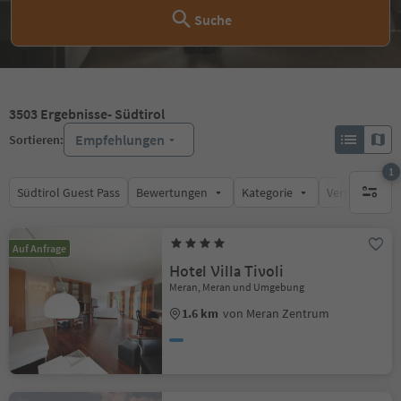
Suche
3503
Ergebnisse
- Südtirol
Empfehlungen
Sortieren:
1
Südtirol Guest Pass
Bewertungen
Kategorie
Verpflegungsa
1 aktive
Auf Anfrage
Hotel Villa Tivoli
Meran, Meran und Umgebung
1.6 km
von Meran Zentrum