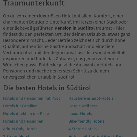
Traumunterkunft
86
87
88
Ob du von einem luxuriösen Hotel mit allem Komfort, einer
89
charmanten Boutique-Unterkunft im Herzen einer Stadt oder
90
einer liebevoll geführten
Pension in Südtirol
träumst – hier
91
findest du den perfekten Ort, der deinen Urlaub zu etwas ganz
92
Besonderem macht. Jeder Betrieb zeichnet sich durch hohe
93
Qualität, authentische Gastfreundschaft und eine tiefe
94
Verbundenheit mit der Region aus. Lass dich von der Vielfalt
95
inspirieren und finde das Zuhause, das genau zu deinen
96
Wünschen passt. Entdecke jetzt die Auswahl an Hotels und
97
Pensionen und mache den ersten Schritt zu deinem
98
unvergesslichen Urlaub in Südtirol.
99
Die besten Hotels in Südtirol
100
101
Hotels und Pensionen mit Pool
Haustiere erlaubt-Hotels
102
Hotels für Familien
Hotels Wellness
103
104
Hotels direkt an der Piste
Luxus Hotels
105
Hotels und Pensionen
Bike-friendly Hotels
106
Adults Only Hotels
4-Sterne Hotels
107
3-Sterne Hotels
Hotels mit Südtirol Guest Pass