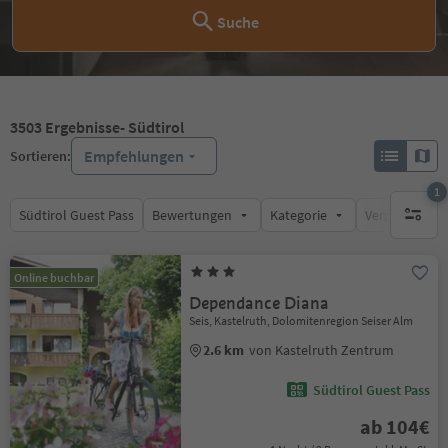
Suche
3503
Ergebnisse
- Südtirol
Empfehlungen
Sortieren:
1
Südtirol Guest Pass
Bewertungen
Kategorie
Verpflegungsa
1 aktive
Online buchbar
Dependance Diana
Seis, Kastelruth, Dolomitenregion Seiser Alm
2.6 km
von Kastelruth Zentrum
Südtirol Guest Pass
ab 104€