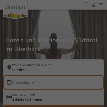
men
favorit
user lin
Hotels und Pensionen in Südtirol
im Überblick
Wohin möchtest du reisen?
Südtirol
Reisedatum wählen
Gäste & Zimmer
2 Gäste / 1 Zimmer