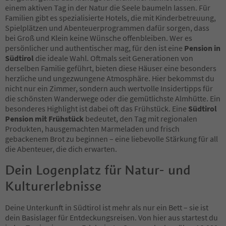
41
einem aktiven Tag in der Natur die Seele baumeln lassen. Für
42
Familien gibt es spezialisierte Hotels, die mit Kinderbetreuung,
43
Spielplätzen und Abenteuerprogrammen dafür sorgen, dass
44
bei Groß und Klein keine Wünsche offenbleiben. Wer es
45
persönlicher und authentischer mag, für den ist eine
Pension in
46
Südtirol
die ideale Wahl. Oftmals seit Generationen von
47
derselben Familie geführt, bieten diese Häuser eine besonders
48
herzliche und ungezwungene Atmosphäre. Hier bekommst du
49
nicht nur ein Zimmer, sondern auch wertvolle Insidertipps für
50
die schönsten Wanderwege oder die gemütlichste Almhütte. Ein
51
besonderes Highlight ist dabei oft das Frühstück. Eine
Südtirol
52
Pension mit Frühstück
bedeutet, den Tag mit regionalen
53
Produkten, hausgemachten Marmeladen und frisch
54
gebackenem Brot zu beginnen – eine liebevolle Stärkung für all
55
die Abenteuer, die dich erwarten.
56
57
Dein Logenplatz für Natur- und
58
Kulturerlebnisse
59
60
61
Deine Unterkunft in Südtirol ist mehr als nur ein Bett – sie ist
62
dein Basislager für Entdeckungsreisen. Von hier aus startest du
63