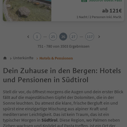
Südtirol Guest Pass
ab 121€
1 Nacht / 2 Personen Inkl. MwSt.
1
2
...
...
1
25
26
27
117
3
4
751 - 780 von 3503 Ergebnissen
5
6
Unterkünfte
Hotels & Pensionen
7
8
Dein Zuhause in den Bergen: Hotels
9
und Pensionen in Südtirol
10
11
12
Stell dir vor, du öffnest morgens die Augen und dein erster Blick
13
fällt auf die majestätischen Gipfel der Dolomiten, die in der
14
Sonne leuchten. Du atmest die klare, frische Bergluft ein und
15
spürst eine einzigartige Mischung aus alpiner Kraft und
16
mediterraner Leichtigkeit. Das ist kein Traum, das ist ein
17
typischer Morgen in
Südtirol
. Diese Region, wo Palmen neben
18
Zirben wachsen und Knödel auf Pasta treffen, ist ein Ort der