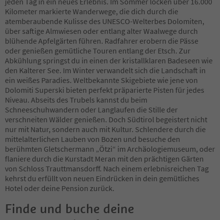
jeden Tag in ein neues Erlebnis. Im Sommer locken über 16.000
64
Kilometer markierte Wanderwege, die dich durch die
65
atemberaubende Kulisse des UNESCO-Welterbes Dolomiten,
66
über saftige Almwiesen oder entlang alter Waalwege durch
67
blühende Apfelgärten führen. Radfahrer erobern die Pässe
68
oder genießen gemütliche Touren entlang der Etsch. Zur
69
Abkühlung springst du in einen der kristallklaren Badeseen wie
70
den Kalterer See. Im Winter verwandelt sich die Landschaft in
71
ein weißes Paradies. Weltbekannte Skigebiete wie jene von
72
Dolomiti Superski bieten perfekt präparierte Pisten für jedes
73
Niveau. Abseits des Trubels kannst du beim
74
Schneeschuhwandern oder Langlaufen die Stille der
75
verschneiten Wälder genießen. Doch Südtirol begeistert nicht
76
nur mit Natur, sondern auch mit Kultur. Schlendere durch die
77
mittelalterlichen Lauben von Bozen und besuche den
78
berühmten Gletschermann „Ötzi“ im Archäologiemuseum, oder
79
flaniere durch die Kurstadt Meran mit den prächtigen Gärten
80
von Schloss Trauttmansdorff. Nach einem erlebnisreichen Tag
81
kehrst du erfüllt von neuen Eindrücken in dein gemütliches
82
Hotel oder deine Pension zurück.
83
84
Finde und buche deine
85