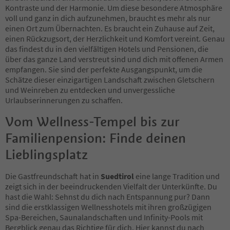
19
Kontraste und der Harmonie. Um diese besondere Atmosphäre
20
voll und ganz in dich aufzunehmen, braucht es mehr als nur
21
einen Ort zum Übernachten. Es braucht ein Zuhause auf Zeit,
22
einen Rückzugsort, der Herzlichkeit und Komfort vereint. Genau
23
das findest du in den vielfältigen Hotels und Pensionen, die
24
über das ganze Land verstreut sind und dich mit offenen Armen
25
empfangen. Sie sind der perfekte Ausgangspunkt, um die
26
Schätze dieser einzigartigen Landschaft zwischen Gletschern
27
und Weinreben zu entdecken und unvergessliche
28
Urlaubserinnerungen zu schaffen.
29
Vom Wellness-Tempel bis zur
30
31
Familienpension: Finde deinen
32
33
Lieblingsplatz
34
35
Die Gastfreundschaft hat in
Suedtirol
eine lange Tradition und
36
zeigt sich in der beeindruckenden Vielfalt der Unterkünfte. Du
37
hast die Wahl: Sehnst du dich nach Entspannung pur? Dann
38
sind die erstklassigen Wellnesshotels mit ihren großzügigen
39
Spa-Bereichen, Saunalandschaften und Infinity-Pools mit
40
Bergblick genau das Richtige für dich. Hier kannst du nach