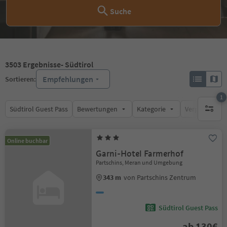
Suche
3503
Ergebnisse
- Südtirol
Empfehlungen
Sortieren:
1
Südtirol Guest Pass
Bewertungen
Kategorie
Verpflegungsa
1 aktive
Online buchbar
Garni-Hotel Farmerhof
Partschins, Meran und Umgebung
343 m
von Partschins Zentrum
Südtirol Guest Pass
ab 130€