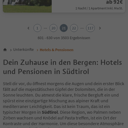
ab 92€
1 Nacht / 1 Apartment Inkl. MwSt.
1
2
...
...
1
20
21
22
117
3
4
601 - 630 von 3503 Ergebnissen
5
6
Unterkünfte
Hotels & Pensionen
7
8
Dein Zuhause in den Bergen: Hotels
9
und Pensionen in Südtirol
10
11
12
Stell dir vor, du öffnest morgens die Augen und dein erster Blick
13
fällt auf die majestätischen Gipfel der Dolomiten, die in der
14
Sonne leuchten. Du atmest die klare, frische Bergluft ein und
15
spürst eine einzigartige Mischung aus alpiner Kraft und
16
mediterraner Leichtigkeit. Das ist kein Traum, das ist ein
17
typischer Morgen in
Südtirol
. Diese Region, wo Palmen neben
18
Zirben wachsen und Knödel auf Pasta treffen, ist ein Ort der
19
Kontraste und der Harmonie. Um diese besondere Atmosphäre