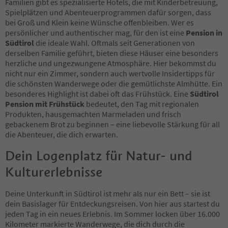
Familien gibt es spezialisierte Hotels, die mit Kinderbetreuung,
43
Spielplätzen und Abenteuerprogrammen dafür sorgen, dass
44
bei Groß und Klein keine Wünsche offenbleiben. Wer es
45
persönlicher und authentischer mag, für den ist eine
Pension in
46
Südtirol
die ideale Wahl. Oftmals seit Generationen von
47
derselben Familie geführt, bieten diese Häuser eine besonders
48
herzliche und ungezwungene Atmosphäre. Hier bekommst du
49
nicht nur ein Zimmer, sondern auch wertvolle Insidertipps für
50
die schönsten Wanderwege oder die gemütlichste Almhütte. Ein
51
besonderes Highlight ist dabei oft das Frühstück. Eine
Südtirol
52
Pension mit Frühstück
bedeutet, den Tag mit regionalen
53
Produkten, hausgemachten Marmeladen und frisch
54
gebackenem Brot zu beginnen – eine liebevolle Stärkung für all
55
die Abenteuer, die dich erwarten.
56
57
Dein Logenplatz für Natur- und
58
Kulturerlebnisse
59
60
61
Deine Unterkunft in Südtirol ist mehr als nur ein Bett – sie ist
62
dein Basislager für Entdeckungsreisen. Von hier aus startest du
63
jeden Tag in ein neues Erlebnis. Im Sommer locken über 16.000
64
Kilometer markierte Wanderwege, die dich durch die