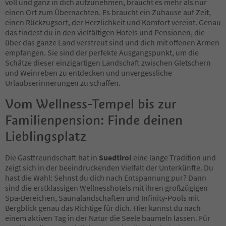
20
voll und ganz in dich aufzunehmen, braucht es mehr als nur
21
einen Ort zum Übernachten. Es braucht ein Zuhause auf Zeit,
22
einen Rückzugsort, der Herzlichkeit und Komfort vereint. Genau
23
das findest du in den vielfältigen Hotels und Pensionen, die
24
über das ganze Land verstreut sind und dich mit offenen Armen
25
empfangen. Sie sind der perfekte Ausgangspunkt, um die
26
Schätze dieser einzigartigen Landschaft zwischen Gletschern
27
und Weinreben zu entdecken und unvergessliche
28
Urlaubserinnerungen zu schaffen.
29
Vom Wellness-Tempel bis zur
30
31
Familienpension: Finde deinen
32
33
Lieblingsplatz
34
35
Die Gastfreundschaft hat in
Suedtirol
eine lange Tradition und
36
zeigt sich in der beeindruckenden Vielfalt der Unterkünfte. Du
37
hast die Wahl: Sehnst du dich nach Entspannung pur? Dann
38
sind die erstklassigen Wellnesshotels mit ihren großzügigen
39
Spa-Bereichen, Saunalandschaften und Infinity-Pools mit
40
Bergblick genau das Richtige für dich. Hier kannst du nach
41
einem aktiven Tag in der Natur die Seele baumeln lassen. Für
42