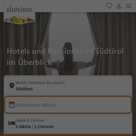
men
favorit
user lin
Hotels und Pensionen in Südtirol
im Überblick
Wohin möchtest du reisen?
Südtirol
Reisedatum wählen
Gäste & Zimmer
2 Gäste / 1 Zimmer