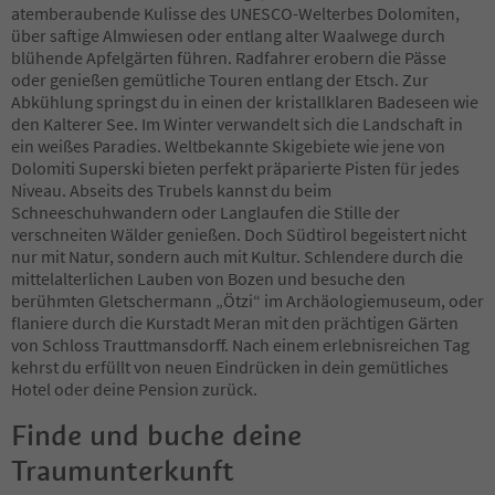
65
atemberaubende Kulisse des UNESCO-Welterbes Dolomiten,
66
über saftige Almwiesen oder entlang alter Waalwege durch
67
blühende Apfelgärten führen. Radfahrer erobern die Pässe
68
oder genießen gemütliche Touren entlang der Etsch. Zur
69
Abkühlung springst du in einen der kristallklaren Badeseen wie
70
den Kalterer See. Im Winter verwandelt sich die Landschaft in
71
ein weißes Paradies. Weltbekannte Skigebiete wie jene von
72
Dolomiti Superski bieten perfekt präparierte Pisten für jedes
73
Niveau. Abseits des Trubels kannst du beim
74
Schneeschuhwandern oder Langlaufen die Stille der
75
verschneiten Wälder genießen. Doch Südtirol begeistert nicht
76
nur mit Natur, sondern auch mit Kultur. Schlendere durch die
77
mittelalterlichen Lauben von Bozen und besuche den
78
berühmten Gletschermann „Ötzi“ im Archäologiemuseum, oder
79
flaniere durch die Kurstadt Meran mit den prächtigen Gärten
80
von Schloss Trauttmansdorff. Nach einem erlebnisreichen Tag
81
kehrst du erfüllt von neuen Eindrücken in dein gemütliches
82
Hotel oder deine Pension zurück.
83
84
Finde und buche deine
85
Traumunterkunft
86
87