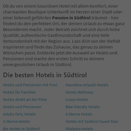
88
Ob du von einem luxuriösen Hotel mit allem Komfort, einer
89
charmanten Boutique-Unterkunft im Herzen einer Stadt oder
90
einer liebevoll geführten
Pension in Südtirol
träumst – hier
91
findest du den perfekten Ort, der deinen Urlaub zu etwas ganz
92
Besonderem macht. Jeder Betrieb zeichnet sich durch hohe
93
Qualität, authentische Gastfreundschaft und eine tiefe
94
Verbundenheit mit der Region aus. Lass dich von der Vielfalt
95
inspirieren und finde das Zuhause, das genau zu deinen
96
Wünschen passt. Entdecke jetzt die Auswahl an Hotels und
97
Pensionen und mache den ersten Schritt zu deinem
98
unvergesslichen Urlaub in Südtirol.
99
Die besten Hotels in Südtirol
100
101
Hotels und Pensionen mit Pool
Haustiere erlaubt-Hotels
102
Hotels für Familien
Hotels Wellness
103
104
Hotels direkt an der Piste
Luxus Hotels
105
Hotels und Pensionen
Bike-friendly Hotels
106
Adults Only Hotels
4-Sterne Hotels
107
3-Sterne Hotels
Hotels mit Südtirol Guest Pass
108
109
Bio Hotels in Südtirol
Vitalpina Hotels