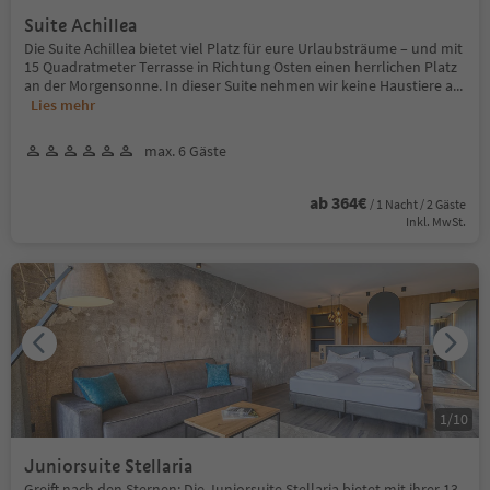
Suite Achillea
Die Suite Achillea bietet viel Platz für eure Urlaubsträume – und mit
15 Quadratmeter Terrasse in Richtung Osten einen herrlichen Platz
an der Morgensonne. In dieser Suite nehmen wir keine Haustiere a
...
Lies mehr
max. 6 Gäste
ab 364€
/ 1 Nacht / 2 Gäste
Inkl. MwSt.
1
/
10
Juniorsuite Stellaria
Greift nach den Sternen: Die Juniorsuite Stellaria bietet mit ihrer 13