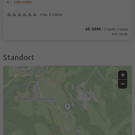
a
...
Lies mehr
max. 6 Gäste
ab 384€
/ 1 Nacht / 2 Gäste
Inkl. MwSt.
Standort
+
−