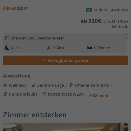
Alle Angaben
Südtirol Guest Pass
ab
320
€
/ 1 Nacht / 2 Gäste
Inkl. MwSt.
Buchungsdetails bearbeiten
Check-in- und Check-out-Daten
Nacht
2
Gäste
1
Zimmer
Verfügbarkeit prüfen
Ausstattung
Wellness
Zentrale Lage
Offener Parkplatz
Hunde erlaubt
Kostenloses WLAN
+ 38 mehr
Zimmer entdecken