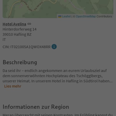
Leaflet
|
©
OpenStreetMap
Contributors
Hotel Avelina
Hinterdorferweg 14
39010 Hafling BZ
IT
CIN: IT021005A1QWOX48RR
Beschreibung
Da seid ihr – endlich angekommen an eurem Urlaubsziel auf
dem sonnenverwöhnten Hochplateau des Tschögglbergs,
unserer Heimat. In unserem Hotel in Hafling in Südtirol haben
...
Lies mehr
Informationen zur Region
Meran überrascht mit seinen Kontrasten. Im Frühling kannst du