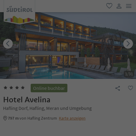
men
favorit
user lin
1
/
31
Online buchbar
Hotel Avelina
Hafling Dorf, Hafling, Meran und Umgebung
797 m
von Hafling Zentrum
Karte anzeigen