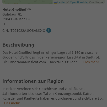
Leaflet
|
©
OpenStreetMap
Contributors
Hotel Gnollhof
Gufidaun 81
39043 Klausen BZ
IT
CIN: IT021022A1IOSAMX4O
Beschreibung
Das Hotel Gnollhof liegt in ruhiger Lage auf 1.160 m zwischen
Gröden und Villnöss in der Ferienregion Eisacktal in Südtirol.
Die Panoramaaussicht vom Eisacktal bis zu den
...
Lies mehr
Informationen zur Region
In Brixen vereinen sich Geschichte und Vitalität. Seit
Jahrhunderten ist dieses Tal ein Kreuzungspunkt: Kaiser,
Künstler und Kaufleute haben es durchquert und sichtbare Sp
...
Lies mehr