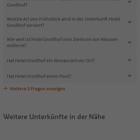
Gnollhof?
Welche Art von Frühstück wird in der Unterkunft Hotel
Gnollhof serviert?
Wie weit ist Hotel Gnollhof vom Zentrum von Klausen
entfernt?
Hat Hotel Gnollhof ein Restaurant vor Ort?
Hat Hotel Gnollhof einen Pool?
Weitere
3
Fragen anzeigen
Erhalten die Gäste von Hotel Gnollhof einen Südtirol
Sind Haustiere in der Unterkunft Hotel Gnollhof erlaubt?
Welche Services bietet Hotel Gnollhof?
Guestpass?
Weitere Unterkünfte in der Nähe