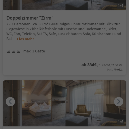
1
/
4
Doppelzimmer "Zirm"
2 - 3 Personen | ca. 30 m² Geräumiges Einraumzimmer mit Blick zur
Liegewiese in Zirbelkieferholz mit Dusche und Badewanne, Bidet,
WC, Fön, Telefon, Sat-TV, Safe, ausziehbarem Sofa, Kühlschrank und
Bal
...
Lies mehr
max. 3 Gäste
ab 334€
/ 1 Nacht / 2 Gäste
Inkl. MwSt.
1
/
6