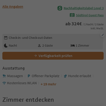
Alle Angaben
Nachhaltigkeitslabel Level 3
Südtirol Guest Pass
ab
324
€
/ 1 Nacht / 2 Gäste
Inkl. MwSt.
Buchungsdetails bearbeiten
Check-in- und Check-out-Daten
Nacht
2
Gäste
1
Zimmer
Verfügbarkeit prüfen
Ausstattung
Massagen
Offener Parkplatz
Hunde erlaubt
Kostenloses WLAN
+ 19 mehr
Zimmer entdecken