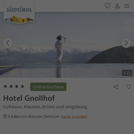
men
favorit
user lin
1
/
11
Online buchbar
Hotel Gnollhof
Gufidaun, Klausen, Brixen und Umgebung
3.9 km
von Klausen Zentrum
Karte anzeigen