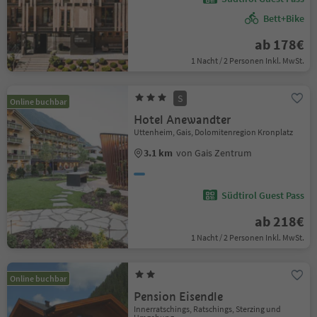
Bett+Bike
ab 178€
1 Nacht / 2 Personen Inkl. MwSt.
S
Online buchbar
Hotel Anewandter
Uttenheim, Gais, Dolomitenregion Kronplatz
3.1 km
von Gais Zentrum
Südtirol Guest Pass
ab 218€
1 Nacht / 2 Personen Inkl. MwSt.
Online buchbar
Pension Eisendle
Innerratschings, Ratschings, Sterzing und