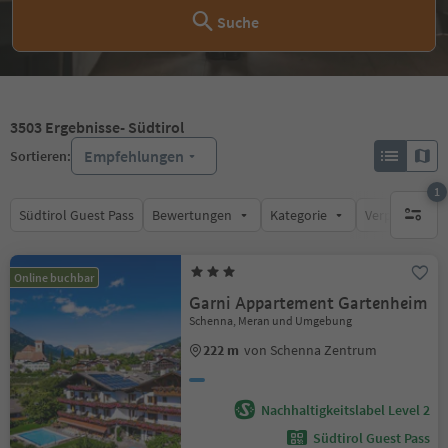
Suche
3503
Ergebnisse
- Südtirol
Empfehlungen
Sortieren:
1
Südtirol Guest Pass
Bewertungen
Kategorie
Verpflegungsa
1 aktive
Online buchbar
Garni Appartement Gartenheim
Schenna, Meran und Umgebung
222 m
von Schenna Zentrum
Nachhaltigkeitslabel Level 2
Südtirol Guest Pass