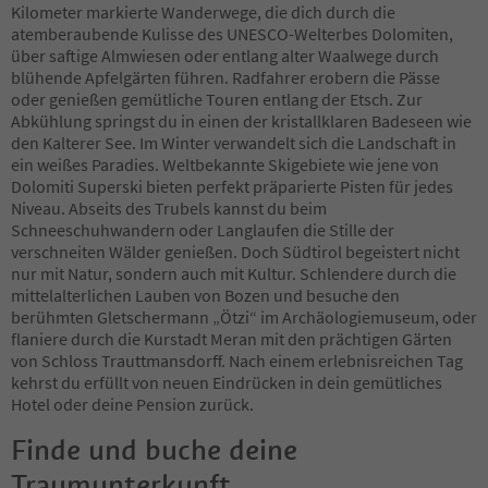
64
Kilometer markierte Wanderwege, die dich durch die
65
atemberaubende Kulisse des UNESCO-Welterbes Dolomiten,
66
über saftige Almwiesen oder entlang alter Waalwege durch
67
blühende Apfelgärten führen. Radfahrer erobern die Pässe
68
oder genießen gemütliche Touren entlang der Etsch. Zur
69
Abkühlung springst du in einen der kristallklaren Badeseen wie
70
den Kalterer See. Im Winter verwandelt sich die Landschaft in
71
ein weißes Paradies. Weltbekannte Skigebiete wie jene von
72
Dolomiti Superski bieten perfekt präparierte Pisten für jedes
73
Niveau. Abseits des Trubels kannst du beim
74
Schneeschuhwandern oder Langlaufen die Stille der
75
verschneiten Wälder genießen. Doch Südtirol begeistert nicht
76
nur mit Natur, sondern auch mit Kultur. Schlendere durch die
77
mittelalterlichen Lauben von Bozen und besuche den
78
berühmten Gletschermann „Ötzi“ im Archäologiemuseum, oder
79
flaniere durch die Kurstadt Meran mit den prächtigen Gärten
80
von Schloss Trauttmansdorff. Nach einem erlebnisreichen Tag
81
kehrst du erfüllt von neuen Eindrücken in dein gemütliches
82
Hotel oder deine Pension zurück.
83
84
Finde und buche deine
85
Traumunterkunft
86