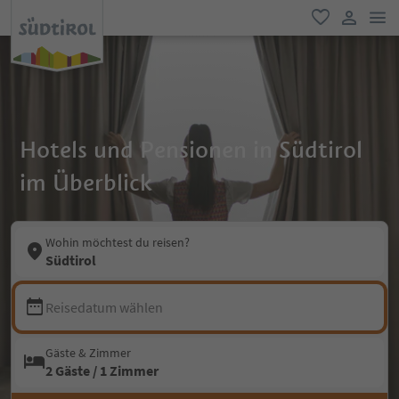
men
favorit
user lin
Hotels und Pensionen in Südtirol
im Überblick
Wohin möchtest du reisen?
Südtirol
Reisedatum wählen
Gäste & Zimmer
2 Gäste / 1 Zimmer