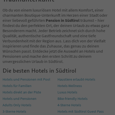
87
88
Ob du von einem luxuriösen Hotel mit allem Komfort, einer
89
charmanten Boutique-Unterkunft im Herzen einer Stadt oder
90
einer liebevoll geführten
Pension in Südtirol
träumst – hier
91
findest du den perfekten Ort, der deinen Urlaub zu etwas ganz
92
Besonderem macht. Jeder Betrieb zeichnet sich durch hohe
93
Qualität, authentische Gastfreundschaft und eine tiefe
94
Verbundenheit mit der Region aus. Lass dich von der Vielfalt
95
inspirieren und finde das Zuhause, das genau zu deinen
96
Wünschen passt. Entdecke jetzt die Auswahl an Hotels und
97
Pensionen und mache den ersten Schritt zu deinem
98
unvergesslichen Urlaub in Südtirol.
99
Die besten Hotels in Südtirol
100
101
Hotels und Pensionen mit Pool
Haustiere erlaubt-Hotels
102
Hotels für Familien
Hotels Wellness
103
104
Hotels direkt an der Piste
Luxus Hotels
105
Hotels und Pensionen
Bike-friendly Hotels
106
Adults Only Hotels
4-Sterne Hotels
107
3-Sterne Hotels
Hotels mit Südtirol Guest Pass
108