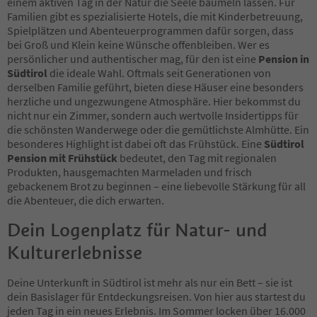
einem aktiven Tag in der Natur die Seele baumeln lassen. Für
42
Familien gibt es spezialisierte Hotels, die mit Kinderbetreuung,
43
Spielplätzen und Abenteuerprogrammen dafür sorgen, dass
44
bei Groß und Klein keine Wünsche offenbleiben. Wer es
45
persönlicher und authentischer mag, für den ist eine
Pension in
46
Südtirol
die ideale Wahl. Oftmals seit Generationen von
47
derselben Familie geführt, bieten diese Häuser eine besonders
48
herzliche und ungezwungene Atmosphäre. Hier bekommst du
49
nicht nur ein Zimmer, sondern auch wertvolle Insidertipps für
50
die schönsten Wanderwege oder die gemütlichste Almhütte. Ein
51
besonderes Highlight ist dabei oft das Frühstück. Eine
Südtirol
52
Pension mit Frühstück
bedeutet, den Tag mit regionalen
53
Produkten, hausgemachten Marmeladen und frisch
54
gebackenem Brot zu beginnen – eine liebevolle Stärkung für all
55
die Abenteuer, die dich erwarten.
56
57
Dein Logenplatz für Natur- und
58
Kulturerlebnisse
59
60
61
Deine Unterkunft in Südtirol ist mehr als nur ein Bett – sie ist
62
dein Basislager für Entdeckungsreisen. Von hier aus startest du
63
jeden Tag in ein neues Erlebnis. Im Sommer locken über 16.000