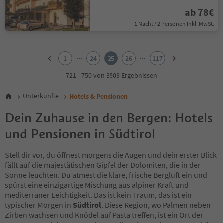
ab 78€
1 Nacht / 2 Personen Inkl. MwSt.
1
2
...
...
1
24
25
26
117
3
4
721 - 750 von 3503 Ergebnissen
5
6
Unterkünfte
Hotels & Pensionen
7
8
Dein Zuhause in den Bergen: Hotels
9
und Pensionen in Südtirol
10
11
12
Stell dir vor, du öffnest morgens die Augen und dein erster Blick
13
fällt auf die majestätischen Gipfel der Dolomiten, die in der
14
Sonne leuchten. Du atmest die klare, frische Bergluft ein und
15
spürst eine einzigartige Mischung aus alpiner Kraft und
16
mediterraner Leichtigkeit. Das ist kein Traum, das ist ein
17
typischer Morgen in
Südtirol
. Diese Region, wo Palmen neben
18
Zirben wachsen und Knödel auf Pasta treffen, ist ein Ort der