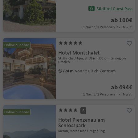
Südtirol Guest Pass
ab 100€
1 Nacht / 2 Personen Inkl. MwSt.
Online buchbar
Hotel Montchalet
St. Ulrich/Urtijëi, St.Ulrich, Dolomitenregion
Gröden
724 m
von St.Ulrich Zentrum
ab 494€
1 Nacht / 2 Personen Inkl. MwSt.
S
Online buchbar
Hotel Pienzenau am
Schlosspark
Meran, Meran und Umgebung