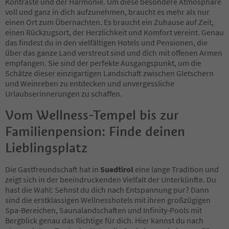
19
Kontraste und der Harmonie. Um diese besondere Atmosphäre
20
voll und ganz in dich aufzunehmen, braucht es mehr als nur
21
einen Ort zum Übernachten. Es braucht ein Zuhause auf Zeit,
22
einen Rückzugsort, der Herzlichkeit und Komfort vereint. Genau
23
das findest du in den vielfältigen Hotels und Pensionen, die
24
über das ganze Land verstreut sind und dich mit offenen Armen
25
empfangen. Sie sind der perfekte Ausgangspunkt, um die
26
Schätze dieser einzigartigen Landschaft zwischen Gletschern
27
und Weinreben zu entdecken und unvergessliche
28
Urlaubserinnerungen zu schaffen.
29
Vom Wellness-Tempel bis zur
30
31
Familienpension: Finde deinen
32
33
Lieblingsplatz
34
35
Die Gastfreundschaft hat in
Suedtirol
eine lange Tradition und
36
zeigt sich in der beeindruckenden Vielfalt der Unterkünfte. Du
37
hast die Wahl: Sehnst du dich nach Entspannung pur? Dann
38
sind die erstklassigen Wellnesshotels mit ihren großzügigen
39
Spa-Bereichen, Saunalandschaften und Infinity-Pools mit
40
Bergblick genau das Richtige für dich. Hier kannst du nach
41