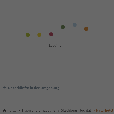
Unterkünfte in der Umgebung
...
Brixen und Umgebung
Gitschberg - Jochtal
Naturhotel