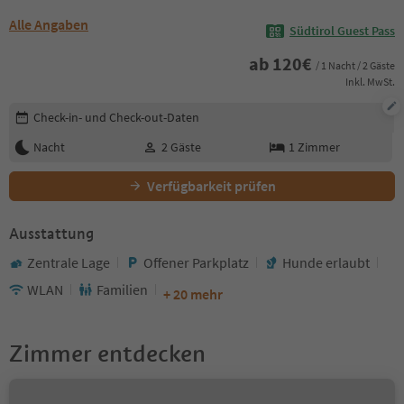
Alle Angaben
Südtirol Guest Pass
ab
120
€
/ 1 Nacht / 2 Gäste
Inkl. MwSt.
Buchungsdetails bearbeiten
Check-in- und Check-out-Daten
Nacht
2
Gäste
1
Zimmer
Verfügbarkeit prüfen
Ausstattung
Zentrale Lage
Offener Parkplatz
Hunde erlaubt
WLAN
Familien
+ 20 mehr
Zimmer entdecken