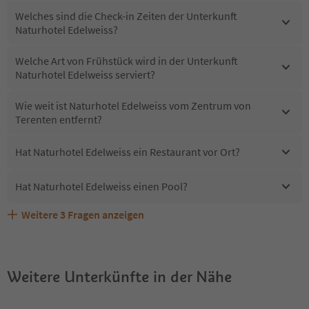
Welches sind die Check-in Zeiten der Unterkunft
Naturhotel Edelweiss?
Welche Art von Frühstück wird in der Unterkunft
Naturhotel Edelweiss serviert?
Wie weit ist Naturhotel Edelweiss vom Zentrum von
Terenten entfernt?
Hat Naturhotel Edelweiss ein Restaurant vor Ort?
Hat Naturhotel Edelweiss einen Pool?
Weitere
3
Fragen anzeigen
Sind Haustiere in der Unterkunft Naturhotel Edelweiss
Erhalten die Gäste von Naturhotel Edelweiss einen
Welche Services bietet Naturhotel Edelweiss?
erlaubt?
Südtirol Guestpass?
Weitere Unterkünfte in der Nähe