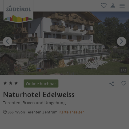
men
favorit
user lin
1
/
2
Online buchbar
Naturhotel Edelweiss
Terenten, Brixen und Umgebung
366 m
von Terenten Zentrum
Karte anzeigen