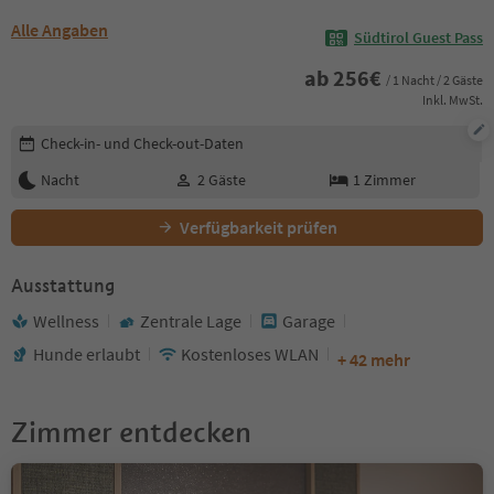
Alle Angaben
Südtirol Guest Pass
ab
256
€
/ 1 Nacht / 2 Gäste
Inkl. MwSt.
Buchungsdetails bearbeiten
Check-in- und Check-out-Daten
Nacht
2
Gäste
1
Zimmer
Verfügbarkeit prüfen
Ausstattung
Wellness
Zentrale Lage
Garage
Hunde erlaubt
Kostenloses WLAN
+ 42 mehr
Zimmer entdecken