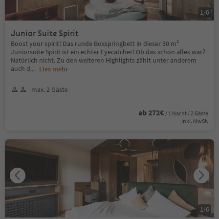
1
/
6
Junior Suite Spirit
Boost your spirit! Das runde Boxspringbett in dieser 30 m²
Juniorsuite Spirit ist ein echter Eyecatcher! Ob das schon alles war?
Natürlich nicht. Zu den weiteren Highlights zählt unter anderem
auch d
...
Lies mehr
max. 2 Gäste
ab 272€
/ 1 Nacht / 2 Gäste
Inkl. MwSt.
1
/
6