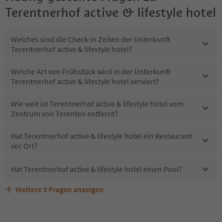
Terentnerhof active & lifestyle hotel
Welches sind die Check-in Zeiten der Unterkunft
Terentnerhof active & lifestyle hotel?
Welche Art von Frühstück wird in der Unterkunft
Terentnerhof active & lifestyle hotel serviert?
Wie weit ist Terentnerhof active & lifestyle hotel vom
Zentrum von Terenten entfernt?
Hat Terentnerhof active & lifestyle hotel ein Restaurant
vor Ort?
Hat Terentnerhof active & lifestyle hotel einen Pool?
Weitere
3
Fragen anzeigen
Sind Haustiere in der Unterkunft Terentnerhof active &
Welche Services bietet Terentnerhof active & lifestyle
Erhalten die Gäste von Terentnerhof active & lifestyle
lifestyle hotel erlaubt?
hotel?
hotel einen Südtirol Guestpass?