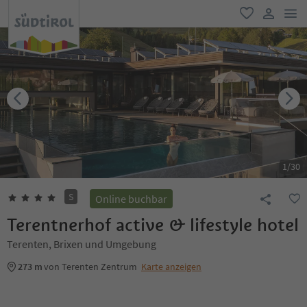
men
favorit
user lin
1
/
30
S
Online buchbar
Terentnerhof active & lifestyle hotel
Terenten, Brixen und Umgebung
273 m
von Terenten Zentrum
Karte anzeigen