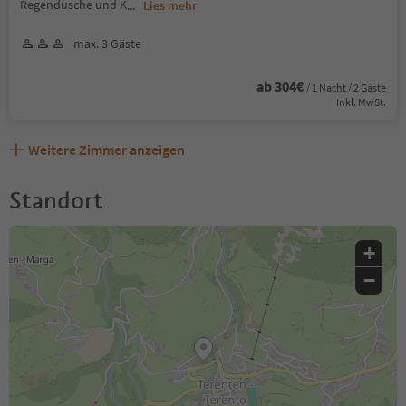
Regendusche und K
...
Lies mehr
max. 3 Gäste
ab 304€
/ 1 Nacht / 2 Gäste
Inkl. MwSt.
Weitere Zimmer anzeigen
Standort
+
−