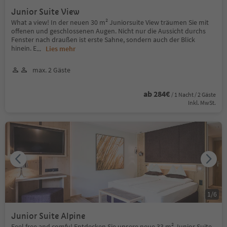
Junior Suite View
What a view! In der neuen 30 m² Juniorsuite View träumen Sie mit
offenen und geschlossenen Augen. Nicht nur die Aussicht durchs
Fenster nach draußen ist erste Sahne, sondern auch der Blick
hinein. E
...
Lies mehr
max. 2 Gäste
ab 284€
/ 1 Nacht / 2 Gäste
Inkl. MwSt.
1
/
6
Junior Suite Alpine
Feel free and comfy! Entdecken Sie unsere neue 33 m² Junior Suite