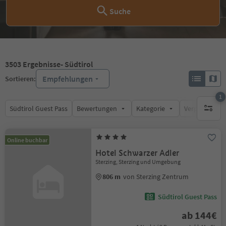
Suche
3503
Ergebnisse
- Südtirol
Empfehlungen
Sortieren:
1
Südtirol Guest Pass
Bewertungen
Kategorie
Verpflegungsa
1 aktive
Online buchbar
Hotel Schwarzer Adler
Sterzing, Sterzing und Umgebung
806 m
von Sterzing Zentrum
Südtirol Guest Pass
ab 144€