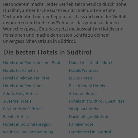
92
Besonderem macht. Jeder Betrieb zeichnet sich durch hohe
93
Qualität, authentische Gastfreundschaft und eine tiefe
94
Verbundenheit mit der Region aus. Lass dich von der Vielfalt
95
inspirieren und finde das Zuhause, das genau zu deinen
96
Wünschen passt. Entdecke jetzt die Auswahl an Hotels und
97
Pensionen und mache den ersten Schritt zu deinem
98
unvergesslichen Urlaub in Südtirol.
99
Die besten Hotels in Südtirol
100
101
Hotels und Pensionen mit Pool
Haustiere erlaubt-Hotels
102
Hotels für Familien
Hotels Wellness
103
104
Hotels direkt an der Piste
Luxus Hotels
105
Hotels und Pensionen
Bike-friendly Hotels
106
Adults Only Hotels
4-Sterne Hotels
107
3-Sterne Hotels
Hotels mit Südtirol Guest Pass
108
109
Bio Hotels in Südtirol
Vitalpina Hotels
110
Belvita Hotels
Nachhaltiges Südtirol
111
Hotels in Dolomitenregion
Familienhotel
112
Wellness und Entspannung
Hundehotel in Südtirol
113