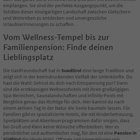
25
empfangen. Sie sind der perfekte Ausgangspunkt, um die
26
Schätze dieser einzigartigen Landschaft zwischen Gletschern
27
und Weinreben zu entdecken und unvergessliche
28
Urlaubserinnerungen zu schaffen.
29
Vom Wellness-Tempel bis zur
30
31
Familienpension: Finde deinen
32
33
Lieblingsplatz
34
35
Die Gastfreundschaft hat in
Suedtirol
eine lange Tradition und
36
zeigt sich in der beeindruckenden Vielfalt der Unterkünfte. Du
37
hast die Wahl: Sehnst du dich nach Entspannung pur? Dann
38
sind die erstklassigen Wellnesshotels mit ihren großzügigen
39
Spa-Bereichen, Saunalandschaften und Infinity-Pools mit
40
Bergblick genau das Richtige für dich. Hier kannst du nach
41
einem aktiven Tag in der Natur die Seele baumeln lassen. Für
42
Familien gibt es spezialisierte Hotels, die mit Kinderbetreuung,
43
Spielplätzen und Abenteuerprogrammen dafür sorgen, dass
44
bei Groß und Klein keine Wünsche offenbleiben. Wer es
45
persönlicher und authentischer mag, für den ist eine
Pension in
46
Südtirol
die ideale Wahl. Oftmals seit Generationen von