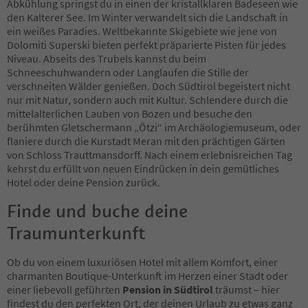
Abkühlung springst du in einen der kristallklaren Badeseen wie
70
den Kalterer See. Im Winter verwandelt sich die Landschaft in
71
ein weißes Paradies. Weltbekannte Skigebiete wie jene von
72
Dolomiti Superski bieten perfekt präparierte Pisten für jedes
73
Niveau. Abseits des Trubels kannst du beim
74
Schneeschuhwandern oder Langlaufen die Stille der
75
verschneiten Wälder genießen. Doch Südtirol begeistert nicht
76
nur mit Natur, sondern auch mit Kultur. Schlendere durch die
77
mittelalterlichen Lauben von Bozen und besuche den
78
berühmten Gletschermann „Ötzi“ im Archäologiemuseum, oder
79
flaniere durch die Kurstadt Meran mit den prächtigen Gärten
80
von Schloss Trauttmansdorff. Nach einem erlebnisreichen Tag
81
kehrst du erfüllt von neuen Eindrücken in dein gemütliches
82
Hotel oder deine Pension zurück.
83
84
Finde und buche deine
85
Traumunterkunft
86
87
88
Ob du von einem luxuriösen Hotel mit allem Komfort, einer
89
charmanten Boutique-Unterkunft im Herzen einer Stadt oder
90
einer liebevoll geführten
Pension in Südtirol
träumst – hier
91
findest du den perfekten Ort, der deinen Urlaub zu etwas ganz