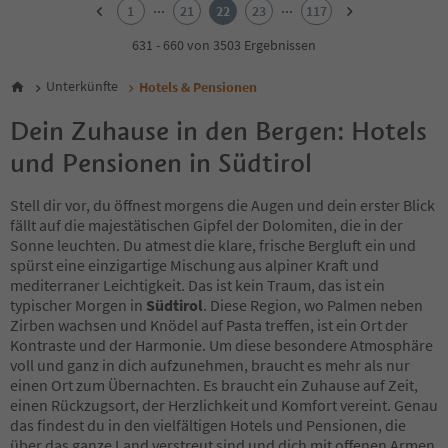
2
...
...
1
21
22
23
117
3
4
631 - 660 von 3503 Ergebnissen
5
6
Unterkünfte
Hotels & Pensionen
7
8
Dein Zuhause in den Bergen: Hotels
9
und Pensionen in Südtirol
10
11
12
Stell dir vor, du öffnest morgens die Augen und dein erster Blick
13
fällt auf die majestätischen Gipfel der Dolomiten, die in der
14
Sonne leuchten. Du atmest die klare, frische Bergluft ein und
15
spürst eine einzigartige Mischung aus alpiner Kraft und
16
mediterraner Leichtigkeit. Das ist kein Traum, das ist ein
17
typischer Morgen in
Südtirol
. Diese Region, wo Palmen neben
18
Zirben wachsen und Knödel auf Pasta treffen, ist ein Ort der
19
Kontraste und der Harmonie. Um diese besondere Atmosphäre
20
voll und ganz in dich aufzunehmen, braucht es mehr als nur
21
einen Ort zum Übernachten. Es braucht ein Zuhause auf Zeit,
22
einen Rückzugsort, der Herzlichkeit und Komfort vereint. Genau
23
das findest du in den vielfältigen Hotels und Pensionen, die
24
über das ganze Land verstreut sind und dich mit offenen Armen