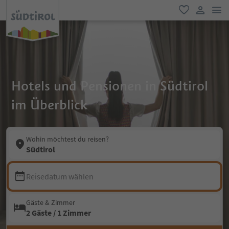
men
favorit
user lin
Hotels und Pensionen in Südtirol
im Überblick
Wohin möchtest du reisen?
Südtirol
Reisedatum wählen
Gäste & Zimmer
2 Gäste / 1 Zimmer