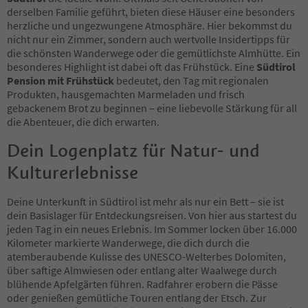
47
derselben Familie geführt, bieten diese Häuser eine besonders
48
herzliche und ungezwungene Atmosphäre. Hier bekommst du
49
nicht nur ein Zimmer, sondern auch wertvolle Insidertipps für
50
die schönsten Wanderwege oder die gemütlichste Almhütte. Ein
51
besonderes Highlight ist dabei oft das Frühstück. Eine
Südtirol
52
Pension mit Frühstück
bedeutet, den Tag mit regionalen
53
Produkten, hausgemachten Marmeladen und frisch
54
gebackenem Brot zu beginnen – eine liebevolle Stärkung für all
55
die Abenteuer, die dich erwarten.
56
57
Dein Logenplatz für Natur- und
58
Kulturerlebnisse
59
60
61
Deine Unterkunft in Südtirol ist mehr als nur ein Bett – sie ist
62
dein Basislager für Entdeckungsreisen. Von hier aus startest du
63
jeden Tag in ein neues Erlebnis. Im Sommer locken über 16.000
64
Kilometer markierte Wanderwege, die dich durch die
65
atemberaubende Kulisse des UNESCO-Welterbes Dolomiten,
66
über saftige Almwiesen oder entlang alter Waalwege durch
67
blühende Apfelgärten führen. Radfahrer erobern die Pässe
68
oder genießen gemütliche Touren entlang der Etsch. Zur
69