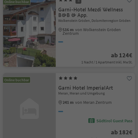
S
Online buchbar
Garni-Hotel Mezdi Wellness
B&B & App.
Wolkenstein Gröden, Dolomitenregion Gröden
516 m
von Wolkenstein Gröden
Zentrum
ab 124€
1 Nacht / 1 Apartment Inkl. MwSt.
Online buchbar
Garni Hotel ImperialArt
Meran, Meran und Umgebung
241 m
von Meran Zentrum
Südtirol Guest Pass
ab 182€