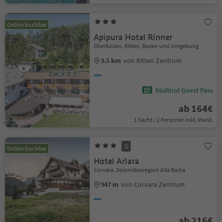
Online buchbar
Apipura Hotel Rinner
Oberbozen, Ritten, Bozen und Umgebung
3.5 km
von Ritten Zentrum
Südtirol Guest Pass
ab 164€
1 Nacht / 2 Personen Inkl. MwSt.
S
Online buchbar
Hotel Arlara
Corvara, Dolomitenregion Alta Badia
947 m
von Corvara Zentrum
ab 216€