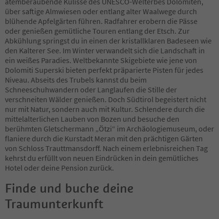
atemberaubende Kulisse des UNESCO-Welterbes Dolomiten,
66
über saftige Almwiesen oder entlang alter Waalwege durch
67
blühende Apfelgärten führen. Radfahrer erobern die Pässe
68
oder genießen gemütliche Touren entlang der Etsch. Zur
69
Abkühlung springst du in einen der kristallklaren Badeseen wie
70
den Kalterer See. Im Winter verwandelt sich die Landschaft in
71
ein weißes Paradies. Weltbekannte Skigebiete wie jene von
72
Dolomiti Superski bieten perfekt präparierte Pisten für jedes
73
Niveau. Abseits des Trubels kannst du beim
74
Schneeschuhwandern oder Langlaufen die Stille der
75
verschneiten Wälder genießen. Doch Südtirol begeistert nicht
76
nur mit Natur, sondern auch mit Kultur. Schlendere durch die
77
mittelalterlichen Lauben von Bozen und besuche den
78
berühmten Gletschermann „Ötzi“ im Archäologiemuseum, oder
79
flaniere durch die Kurstadt Meran mit den prächtigen Gärten
80
von Schloss Trauttmansdorff. Nach einem erlebnisreichen Tag
81
kehrst du erfüllt von neuen Eindrücken in dein gemütliches
82
Hotel oder deine Pension zurück.
83
84
Finde und buche deine
85
Traumunterkunft
86
87