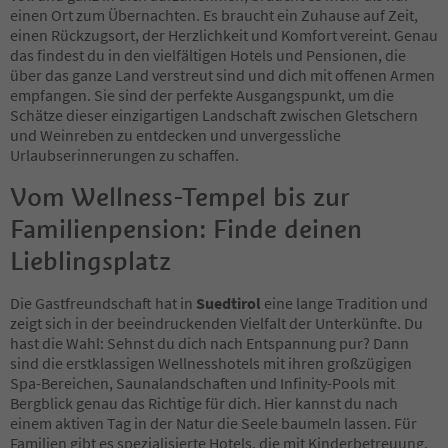
21
einen Ort zum Übernachten. Es braucht ein Zuhause auf Zeit,
22
einen Rückzugsort, der Herzlichkeit und Komfort vereint. Genau
23
das findest du in den vielfältigen Hotels und Pensionen, die
24
über das ganze Land verstreut sind und dich mit offenen Armen
25
empfangen. Sie sind der perfekte Ausgangspunkt, um die
26
Schätze dieser einzigartigen Landschaft zwischen Gletschern
27
und Weinreben zu entdecken und unvergessliche
28
Urlaubserinnerungen zu schaffen.
29
Vom Wellness-Tempel bis zur
30
31
Familienpension: Finde deinen
32
33
Lieblingsplatz
34
35
Die Gastfreundschaft hat in
Suedtirol
eine lange Tradition und
36
zeigt sich in der beeindruckenden Vielfalt der Unterkünfte. Du
37
hast die Wahl: Sehnst du dich nach Entspannung pur? Dann
38
sind die erstklassigen Wellnesshotels mit ihren großzügigen
39
Spa-Bereichen, Saunalandschaften und Infinity-Pools mit
40
Bergblick genau das Richtige für dich. Hier kannst du nach
41
einem aktiven Tag in der Natur die Seele baumeln lassen. Für
42
Familien gibt es spezialisierte Hotels, die mit Kinderbetreuung,