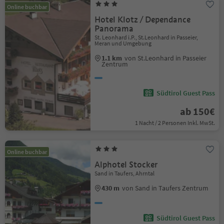
Online buchbar
Hotel Klotz / Dependance
Panorama
St. Leonhard i.P., St.Leonhard in Passeier,
Meran und Umgebung
1.1 km
von St.Leonhard in Passeier
Zentrum
Südtirol Guest Pass
ab 150€
1 Nacht / 2 Personen Inkl. MwSt.
Online buchbar
Alphotel Stocker
Sand in Taufers, Ahrntal
430 m
von Sand in Taufers Zentrum
Südtirol Guest Pass