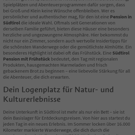
43
Spielplätzen und Abenteuerprogrammen dafür sorgen, dass
44
bei Groß und Klein keine Wünsche offenbleiben. Wer es
45
persönlicher und authentischer mag, für den ist eine
Pension in
46
Südtirol
die ideale Wahl. Oftmals seit Generationen von
47
derselben Familie geführt, bieten diese Häuser eine besonders
48
herzliche und ungezwungene Atmosphäre. Hier bekommst du
49
nicht nur ein Zimmer, sondern auch wertvolle Insidertipps für
50
die schönsten Wanderwege oder die gemütlichste Almhütte. Ein
51
besonderes Highlight ist dabei oft das Frühstück. Eine
Südtirol
52
Pension mit Frühstück
bedeutet, den Tag mit regionalen
53
Produkten, hausgemachten Marmeladen und frisch
54
gebackenem Brot zu beginnen – eine liebevolle Stärkung für all
55
die Abenteuer, die dich erwarten.
56
57
Dein Logenplatz für Natur- und
58
Kulturerlebnisse
59
60
61
Deine Unterkunft in Südtirol ist mehr als nur ein Bett – sie ist
62
dein Basislager für Entdeckungsreisen. Von hier aus startest du
63
jeden Tag in ein neues Erlebnis. Im Sommer locken über 16.000
64
Kilometer markierte Wanderwege, die dich durch die
65