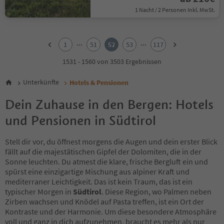
1 Nacht / 2 Personen Inkl. MwSt.
1
2
...
...
1
51
52
53
117
3
4
1531 - 1560 von 3503 Ergebnissen
5
6
Unterkünfte
Hotels & Pensionen
7
8
Dein Zuhause in den Bergen: Hotels
9
und Pensionen in Südtirol
10
11
12
Stell dir vor, du öffnest morgens die Augen und dein erster Blick
13
fällt auf die majestätischen Gipfel der Dolomiten, die in der
14
Sonne leuchten. Du atmest die klare, frische Bergluft ein und
15
spürst eine einzigartige Mischung aus alpiner Kraft und
16
mediterraner Leichtigkeit. Das ist kein Traum, das ist ein
17
typischer Morgen in
Südtirol
. Diese Region, wo Palmen neben
18
Zirben wachsen und Knödel auf Pasta treffen, ist ein Ort der
19
Kontraste und der Harmonie. Um diese besondere Atmosphäre
20
voll und ganz in dich aufzunehmen, braucht es mehr als nur