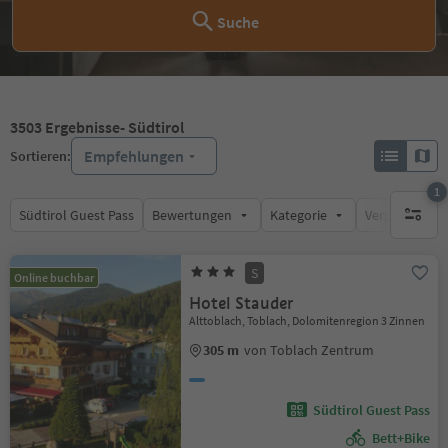
Suche
3503
Ergebnisse
- Südtirol
Empfehlungen
Sortieren:
1
Südtirol Guest Pass
Bewertungen
Kategorie
Verpflegungsa
1 aktive
S
Online buchbar
Hotel Stauder
Alttoblach, Toblach, Dolomitenregion 3 Zinnen
305 m
von Toblach Zentrum
Südtirol Guest Pass
Bett+Bike