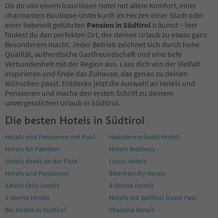
88
Ob du von einem luxuriösen Hotel mit allem Komfort, einer
89
charmanten Boutique-Unterkunft im Herzen einer Stadt oder
90
einer liebevoll geführten
Pension in Südtirol
träumst – hier
91
findest du den perfekten Ort, der deinen Urlaub zu etwas ganz
92
Besonderem macht. Jeder Betrieb zeichnet sich durch hohe
93
Qualität, authentische Gastfreundschaft und eine tiefe
94
Verbundenheit mit der Region aus. Lass dich von der Vielfalt
95
inspirieren und finde das Zuhause, das genau zu deinen
96
Wünschen passt. Entdecke jetzt die Auswahl an Hotels und
97
Pensionen und mache den ersten Schritt zu deinem
98
unvergesslichen Urlaub in Südtirol.
99
Die besten Hotels in Südtirol
100
101
Hotels und Pensionen mit Pool
Haustiere erlaubt-Hotels
102
Hotels für Familien
Hotels Wellness
103
104
Hotels direkt an der Piste
Luxus Hotels
105
Hotels und Pensionen
Bike-friendly Hotels
106
Adults Only Hotels
4-Sterne Hotels
107
3-Sterne Hotels
Hotels mit Südtirol Guest Pass
108
109
Bio Hotels in Südtirol
Vitalpina Hotels