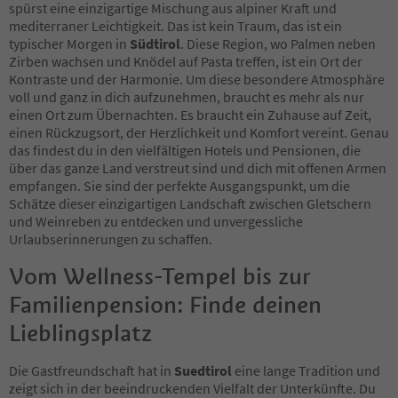
15
spürst eine einzigartige Mischung aus alpiner Kraft und
16
mediterraner Leichtigkeit. Das ist kein Traum, das ist ein
17
typischer Morgen in
Südtirol
. Diese Region, wo Palmen neben
18
Zirben wachsen und Knödel auf Pasta treffen, ist ein Ort der
19
Kontraste und der Harmonie. Um diese besondere Atmosphäre
20
voll und ganz in dich aufzunehmen, braucht es mehr als nur
21
einen Ort zum Übernachten. Es braucht ein Zuhause auf Zeit,
22
einen Rückzugsort, der Herzlichkeit und Komfort vereint. Genau
23
das findest du in den vielfältigen Hotels und Pensionen, die
24
über das ganze Land verstreut sind und dich mit offenen Armen
25
empfangen. Sie sind der perfekte Ausgangspunkt, um die
26
Schätze dieser einzigartigen Landschaft zwischen Gletschern
27
und Weinreben zu entdecken und unvergessliche
28
Urlaubserinnerungen zu schaffen.
29
Vom Wellness-Tempel bis zur
30
31
Familienpension: Finde deinen
32
33
Lieblingsplatz
34
35
Die Gastfreundschaft hat in
Suedtirol
eine lange Tradition und
36
zeigt sich in der beeindruckenden Vielfalt der Unterkünfte. Du
37