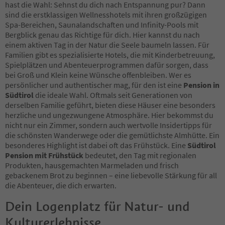
hast die Wahl: Sehnst du dich nach Entspannung pur? Dann
38
sind die erstklassigen Wellnesshotels mit ihren großzügigen
39
Spa-Bereichen, Saunalandschaften und Infinity-Pools mit
40
Bergblick genau das Richtige für dich. Hier kannst du nach
41
einem aktiven Tag in der Natur die Seele baumeln lassen. Für
42
Familien gibt es spezialisierte Hotels, die mit Kinderbetreuung,
43
Spielplätzen und Abenteuerprogrammen dafür sorgen, dass
44
bei Groß und Klein keine Wünsche offenbleiben. Wer es
45
persönlicher und authentischer mag, für den ist eine
Pension in
46
Südtirol
die ideale Wahl. Oftmals seit Generationen von
47
derselben Familie geführt, bieten diese Häuser eine besonders
48
herzliche und ungezwungene Atmosphäre. Hier bekommst du
49
nicht nur ein Zimmer, sondern auch wertvolle Insidertipps für
50
die schönsten Wanderwege oder die gemütlichste Almhütte. Ein
51
besonderes Highlight ist dabei oft das Frühstück. Eine
Südtirol
52
Pension mit Frühstück
bedeutet, den Tag mit regionalen
53
Produkten, hausgemachten Marmeladen und frisch
54
gebackenem Brot zu beginnen – eine liebevolle Stärkung für all
55
die Abenteuer, die dich erwarten.
56
57
Dein Logenplatz für Natur- und
58
Kulturerlebnisse
59