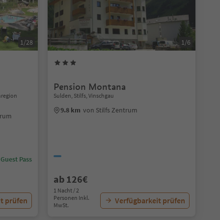
1/28
1/6
Pension Montana
nregion
Sulden, Stilfs, Vinschgau
9.8 km
von Stilfs Zentrum
trum
 Guest Pass
ab 126€
1 Nacht / 2
Personen Inkl.
t prüfen
Verfügbarkeit prüfen
MwSt.