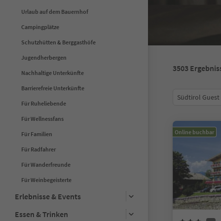
Urlaub auf dem Bauernhof
Campingplätze
Schutzhütten & Berggasthöfe
Jugendherbergen
3503
Ergebnis
Nachhaltige Unterkünfte
Barrierefreie Unterkünfte
Südtirol Guest
Für Ruheliebende
Für Wellnessfans
Online buchbar
Für Familien
Für Radfahrer
Für Wanderfreunde
Für Weinbegeisterte
Erlebnisse & Events
Essen & Trinken