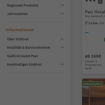
S
Regionale Produkte
Parc Hotel
Jahreszeiten
Seis, Kastelruth
2.6 km
von
Informationen
Über Südtirol
Mobilität & Barrierefreiheit
ab 168€
Südtirol Guest Pass
1 Nacht / 2
Nachhaltiges Südtirol
Personen Inkl.
MwSt.
Online buchbar