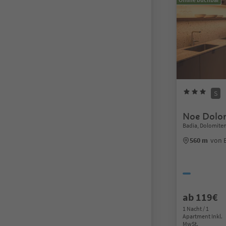
S
Noe Dolom
Badia, Dolomiten
560 m
von 
ab 119€
1 Nacht / 1
Apartment Inkl.
MwSt.