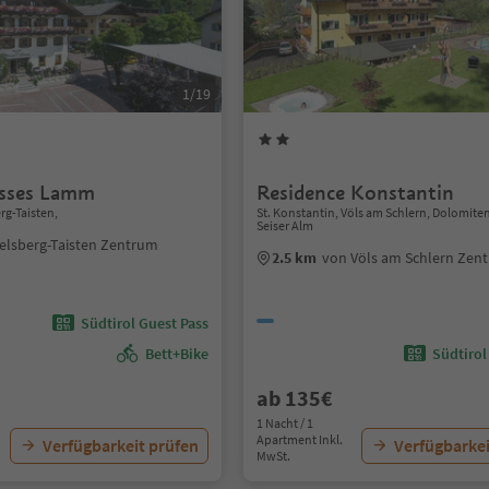
1/19
isses Lamm
Residence Konstantin
rg-Taisten,
St. Konstantin, Völs am Schlern, Dolomite
Seiser Alm
elsberg-Taisten Zentrum
2.5 km
von Völs am Schlern Zen
Südtirol Guest Pass
Bett+Bike
Südtirol
ab 135€
1 Nacht / 1
Apartment Inkl.
Verfügbarkeit prüfen
Verfügbarkei
MwSt.