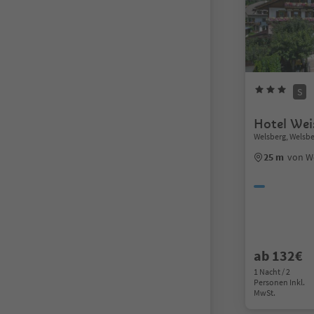
S
Hotel We
Welsberg, Welsbe
25 m
von W
ab 132€
1 Nacht / 2
Personen Inkl.
MwSt.