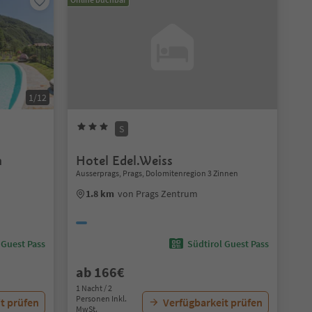
1/12
S
m
Hotel Edel.Weiss
Ausserprags, Prags, Dolomitenregion 3 Zinnen
1.8 km
von Prags Zentrum
 Guest Pass
Südtirol Guest Pass
ab 166€
1 Nacht / 2
Personen Inkl.
t prüfen
Verfügbarkeit prüfen
MwSt.