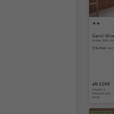
Garni Niv
Sulden, Stilfs, V
8.3 km
von 
ab 116€
1 Nacht / 2
Personen Inkl.
MwSt.
Online buchbar