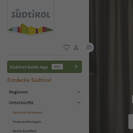
menu link
favorit
user link
Südtirol Guide App
NEU
Entdecke Südtirol
Regionen
Unterkünfte
Hotels & Pensionen
Ferienwohnungen
Bed & Breakfast