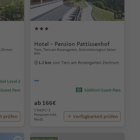
1/30
1/7
Hotel - Pension Pattissenhof
3 Zinnen
Tiers, Tiers am Rosengarten, Dolomitenregion Seiser
Alm
1.2 km
von Tiers am Rosengarten Zentrum
bel Level 2
 Guest Pass
Südtirol Guest Pass
ab 166€
1 Nacht / 2
Personen Inkl.
t prüfen
Verfügbarkeit prüfen
MwSt.
Online buchbar