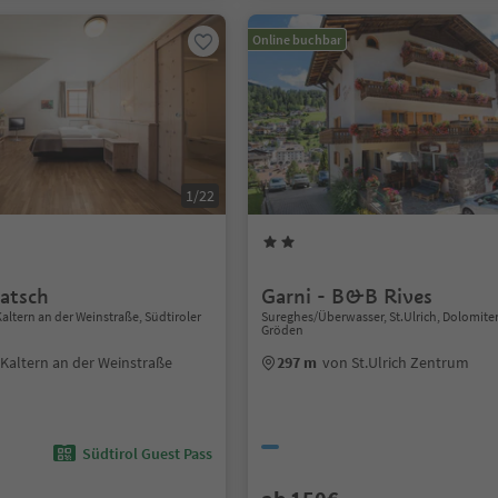
Online buchbar
1/22
atsch
Garni - B&B Rives
altern an der Weinstraße, Südtiroler
Sureghes/Überwasser, St.Ulrich, Dolomit
Gröden
Kaltern an der Weinstraße
297 m
von St.Ulrich Zentrum
Südtirol Guest Pass