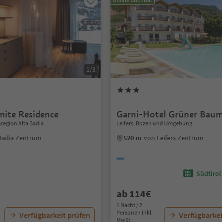
1/3
ite Residence
Garni-Hotel Grüner Bau
region Alta Badia
Leifers, Bozen und Umgebung
Badia Zentrum
520 m
von Leifers Zentrum
Südtirol
ab 114€
1 Nacht / 2
Personen Inkl.
Verfügbarkeit prüfen
Verfügbarkei
MwSt.