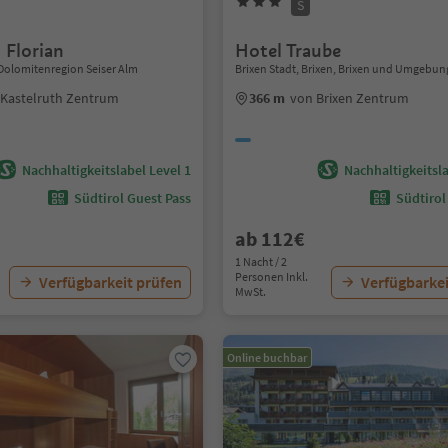
S
 Florian
Hotel Traube
, Dolomitenregion Seiser Alm
Brixen Stadt, Brixen, Brixen und Umgebun
 Kastelruth Zentrum
366 m
von Brixen Zentrum
Nachhaltigkeitslabel Level 1
Nachhaltigkeitsla
Südtirol Guest Pass
Südtirol
ab 112€
1 Nacht / 2
Personen Inkl.
Verfügbarkeit prüfen
Verfügbarkei
MwSt.
Online buchbar