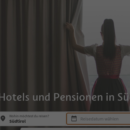
Hotels und Pensionen in Sü
Drücke die Leertaste oder Enter
Wohin möchtest du reisen?
Reisedatum wählen