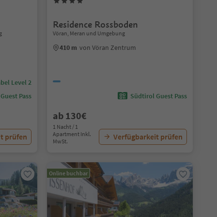
Residence Rossboden
g
Vöran, Meran und Umgebung
410 m
von Vöran Zentrum
bel Level 2
 Guest Pass
Südtirol Guest Pass
ab 130€
1 Nacht / 1
Apartment Inkl.
t prüfen
Verfügbarkeit prüfen
MwSt.
Online buchbar