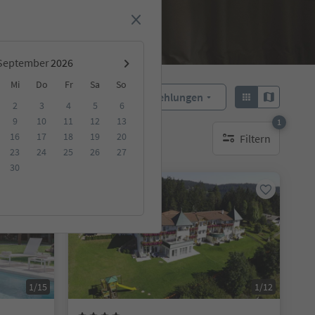
September
Mi
Do
Fr
Sa
So
Empfehlungen
Sortieren:
2
3
4
5
6
9
10
11
12
13
1
16
17
18
19
20
Filtern
ge Unterkunft
1 aktiver Filter
23
24
25
26
27
30
Online buchbar
1/15
1/12