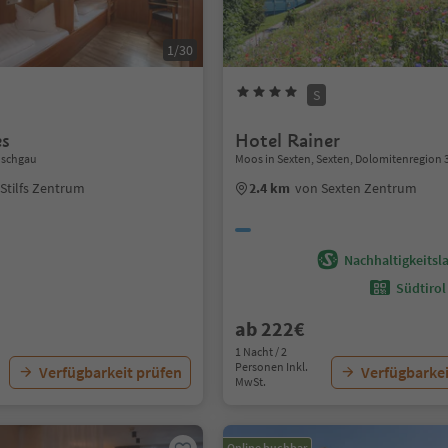
1/30
S
es
Hotel Rainer
inschgau
Moos in Sexten, Sexten, Dolomitenregion 
Stilfs Zentrum
2.4 km
von Sexten Zentrum
Nachhaltigkeitsla
Südtirol
ab 222€
1 Nacht / 2
Personen Inkl.
Verfügbarkeit prüfen
Verfügbarkei
MwSt.
Online buchbar